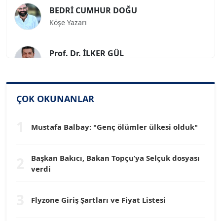
BEDRİ CUMHUR DOĞU
Köşe Yazarı
Prof. Dr. İLKER GÜL
Köşe Yazarı
SİNAN GENÇ
ÇOK OKUNANLAR
Köşe Yazarı
1
Mustafa Balbay: "Genç ölümler ülkesi olduk"
Dr. HAKAN TARTAN
Köşe Yazarı
Başkan Bakıcı, Bakan Topçu’ya Selçuk dosyası
2
verdi
Prof. Dr. YÜCEL OCAK
Köşe Yazarı
3
Flyzone Giriş Şartları ve Fiyat Listesi
TEOMAN GÜRAY