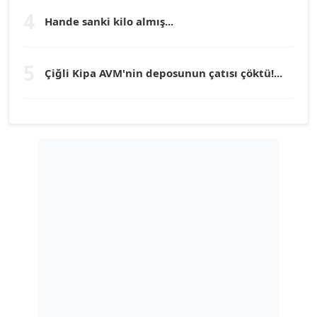
Köşe Yazarı
4
Hande sanki kilo almış...
TUNÇ AFŞAR
5
Çiğli Kipa AVM'nin deposunun çatısı çöktü!...
Köşe Yazarı
YILMAZ DURMAZ
Köşe Yazarı
GÜLPERİ ALTUN KILIÇ
Köşe Yazarı
ERDAL İZGİ
Köşe Yazarı
Dr. ŞABAN ACARBAY