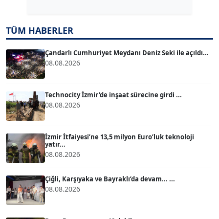
Köşe Yazarı
TÜM HABERLER
TUĞÇE TUĞSAVUL BAYSOY
T
Köşe Yazarı
Çandarlı Cumhuriyet Meydanı Deniz Seki ile açıldı...
08.08.2026
ATİLLA KÖPRÜLÜOĞLU
Köşe Yazarı
Technocity İzmir'de inşaat sürecine girdi ...
08.08.2026
BÜLENT GÜRLÜK
Köşe Yazarı
İzmir İtfaiyesi’ne 13,5 milyon Euro’luk teknoloji
yatır...
08.08.2026
MERT ERBOY
Köşe Yazarı
Çiğli, Karşıyaka ve Bayraklı’da devam... ...
08.08.2026
BÜLENT SAĞLAM
B
Köşe Yazarı