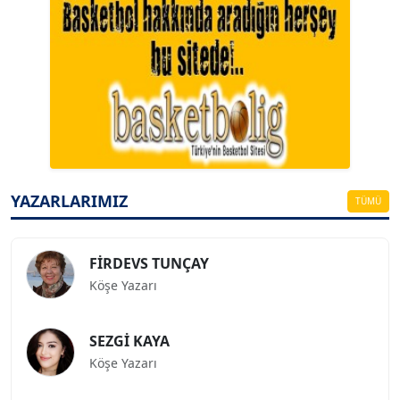
A. BAHRİ VRESKALA
Köşe Yazarı
ESAT ERÇETİNGÖZ
Köşe Yazarı
YAZARLARIMIZ
TÜMÜ
FİRDEVS TUNÇAY
Köşe Yazarı
SEZGİ KAYA
Köşe Yazarı