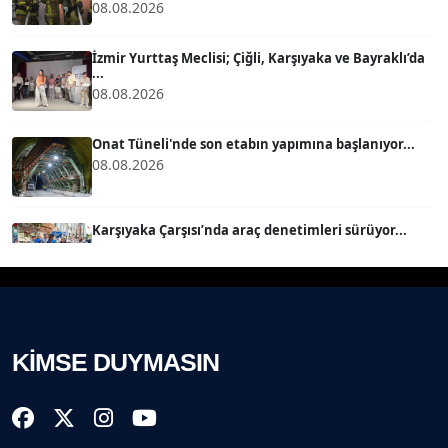
08.08.2026
MERT ERBOY
Köşe Yazarı
İzmir Yurttaş Meclisi; Çiğli, Karşıyaka ve Bayraklı’da
...
08.08.2026
BÜLENT SAĞLAM
B
Köşe Yazarı
Onat Tüneli'nde son etabın yapımına başlanıyor...
08.08.2026
SEVGİ MOLVA
Köşe Yazarı
Karşıyaka Çarşısı’nda araç denetimleri sürüyor...
08.08.2026
Prof. Dr. BİLGE DONUK
Köşe Yazarı
Mert Demir Grammy'de jüri......
08.08.2026
KİMSE DUYMASIN
AVNİ ERBOY
Köşe Yazarı
Nilüfer Çınarlı Mutlu ve Meclis Üyeleri YENİ Parti'ye
k...
08.08.2026