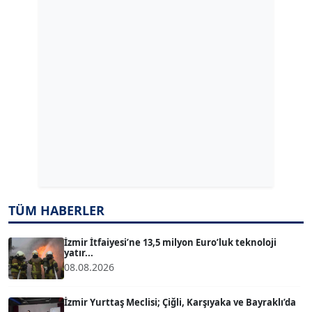
GÜLPERİ ALTUN KILIÇ
Köşe Yazarı
ERDAL İZGİ
Köşe Yazarı
Dr. ŞABAN ACARBAY
Köşe Yazarı
TÜM HABERLER
TUĞÇE TUĞSAVUL BAYSOY
T
Köşe Yazarı
İzmir İtfaiyesi’ne 13,5 milyon Euro’luk teknoloji
yatır...
08.08.2026
ATİLLA KÖPRÜLÜOĞLU
Köşe Yazarı
İzmir Yurttaş Meclisi; Çiğli, Karşıyaka ve Bayraklı’da