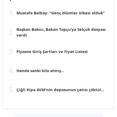
1
Mustafa Balbay: "Genç ölümler ülkesi olduk"
Dr. HAKAN TARTAN
Köşe Yazarı
Başkan Bakıcı, Bakan Topçu’ya Selçuk dosyası
2
verdi
Prof. Dr. YÜCEL OCAK
Köşe Yazarı
3
Flyzone Giriş Şartları ve Fiyat Listesi
TEOMAN GÜRAY
Köşe Yazarı
4
Hande sanki kilo almış...
TUNÇ AFŞAR
5
Çiğli Kipa AVM'nin deposunun çatısı çöktü!...
Köşe Yazarı
YILMAZ DURMAZ
Köşe Yazarı