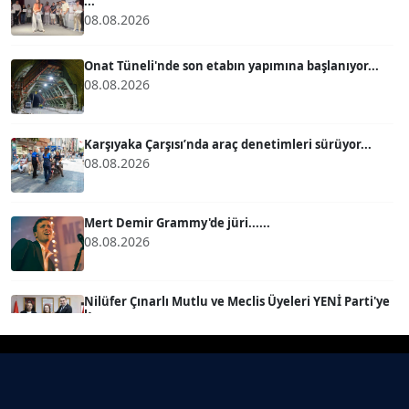
...
08.08.2026
BÜLENT GÜRLÜK
Köşe Yazarı
Onat Tüneli'nde son etabın yapımına başlanıyor...
08.08.2026
MERT ERBOY
Köşe Yazarı
Karşıyaka Çarşısı’nda araç denetimleri sürüyor...
08.08.2026
BÜLENT SAĞLAM
B
Köşe Yazarı
Mert Demir Grammy'de jüri......
08.08.2026
SEVGİ MOLVA
Köşe Yazarı
Nilüfer Çınarlı Mutlu ve Meclis Üyeleri YENİ Parti'ye
k...
08.08.2026
Prof. Dr. BİLGE DONUK
Köşe Yazarı
Buca Kent Belleği Sergisi’nde eğlenceli keşif
yolculuğu...