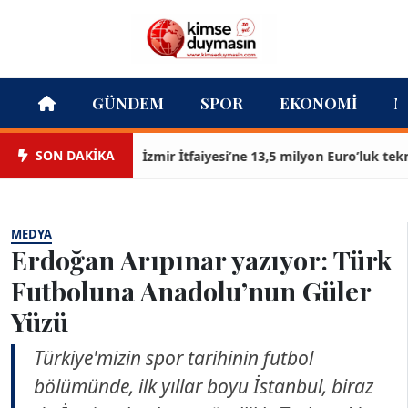
GÜNDEM
SPOR
EKONOMI
M
SON DAKİKA
İzmir İtfaiyesi’ne 13,5 milyon Euro’luk teknoloj
MEDYA
Erdoğan Arıpınar yazıyor: Türk
Futboluna Anadolu’nun Güler
Yüzü
Türkiye'mizin spor tarihinin futbol
bölümünde, ilk yıllar boyu İstanbul, biraz