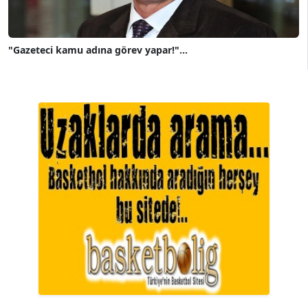
"Gazeteci kamu adına görev yapar!"...
A. BAHRİ VRESKALA
Köşe Yazarı
ESAT ERÇETİNGÖZ