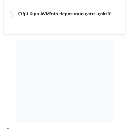
TUNÇ AFŞAR
5
Köşe Yazarı
Çiğli Kipa AVM'nin deposunun çatısı çöktü!...
YILMAZ DURMAZ
Köşe Yazarı
GÜLPERİ ALTUN KILIÇ
Köşe Yazarı
ERDAL İZGİ
Köşe Yazarı
Dr. ŞABAN ACARBAY
Köşe Yazarı