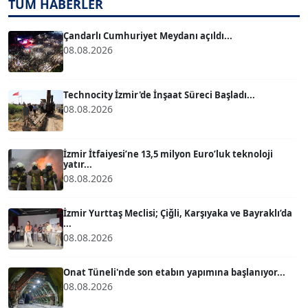
TÜM HABERLER
TUĞÇE TUĞSAVUL BAYSOY
T
Köşe Yazarı
Çandarlı Cumhuriyet Meydanı açıldı...
08.08.2026
ATİLLA KÖPRÜLÜOĞLU
Köşe Yazarı
Technocity İzmir'de İnşaat Süreci Başladı...
08.08.2026
BÜLENT GÜRLÜK
Köşe Yazarı
İzmir İtfaiyesi’ne 13,5 milyon Euro’luk teknoloji
yatır...
08.08.2026
MERT ERBOY
Köşe Yazarı
İzmir Yurttaş Meclisi; Çiğli, Karşıyaka ve Bayraklı’da
...
08.08.2026
BÜLENT SAĞLAM
B
Köşe Yazarı
Onat Tüneli'nde son etabın yapımına başlanıyor...
08.08.2026
SEVGİ MOLVA