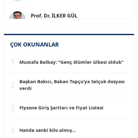
Prof. Dr. İLKER GÜL
Köşe Yazarı
SİNAN GENÇ
ÇOK OKUNANLAR
Köşe Yazarı
1
Mustafa Balbay: "Genç ölümler ülkesi olduk"
Dr. HAKAN TARTAN
Köşe Yazarı
Başkan Bakıcı, Bakan Topçu’ya Selçuk dosyası
2
verdi
Prof. Dr. YÜCEL OCAK
Köşe Yazarı
3
Flyzone Giriş Şartları ve Fiyat Listesi
TEOMAN GÜRAY
Köşe Yazarı
4
Hande sanki kilo almış...