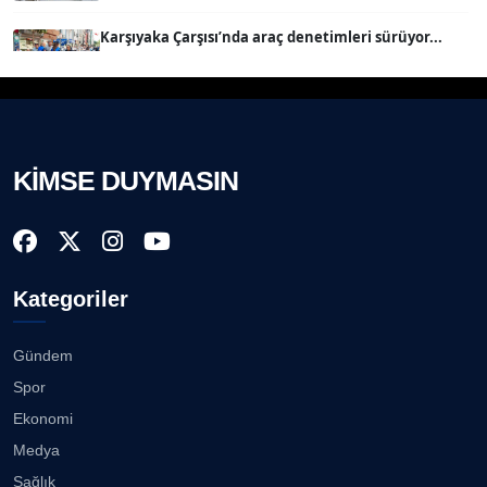
Köşe Yazarı
Karşıyaka Çarşısı’nda araç denetimleri sürüyor...
08.08.2026
Prof. Dr. BİLGE DONUK
Köşe Yazarı
Mert Demir Grammy'de jüri......
08.08.2026
KİMSE DUYMASIN
AVNİ ERBOY
Köşe Yazarı
Nilüfer Çınarlı Mutlu ve Meclis Üyeleri YENİ Parti'ye
k...
08.08.2026
Doç. Dr. LEVENT KÖSTEM
D
Kategoriler
Köşe Yazarı
Buca Kent Belleği Sergisi’nde eğlenceli keşif
yolculuğu...
08.08.2026
Gündem
CAN BARHAN
Spor
Köşe Yazarı
Başkan Eşki’den Çamdibi çıkarması...
Ekonomi
08.08.2026
Medya
Prof. Dr. SEYHAN HASIRCI
Sağlık