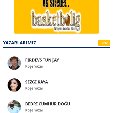
A. BAHRİ VRESKALA
Köşe Yazarı
ESAT ERÇETİNGÖZ
Köşe Yazarı
YAZARLARIMIZ
TÜMÜ
FİRDEVS TUNÇAY
Köşe Yazarı
SEZGİ KAYA
Köşe Yazarı
BEDRİ CUMHUR DOĞU
Köşe Yazarı