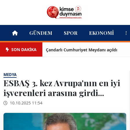
GÜNDEM
SPOR
EKONOMI
M
SON DAKİKA
Çandarlı Cumhuriyet Meydanı açıldı
T
MEDYA
ESBAŞ 3. kez Avrupa'nın en iyi
işverenleri arasına girdi...
10.10.2025 11:54