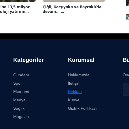
i’ne 13,5 milyon
Çiğli, Karşıyaka ve Bayraklı’da
loji yatırımı...
devam... ...
Kategoriler
Kurumsal
Bü
Gündem
Hakkımızda
Öne
Spor
İletişim
Ekonomi
Reklam
Medya
Künye
Sağlık
Gizlilik Politikası
Magazin