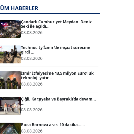
TÜM HABERLER
TUĞÇE TUĞSAVUL BAYSOY
T
Köşe Yazarı
Çandarlı Cumhuriyet Meydanı Deniz
Seki ile açıldı...
08.08.2026
ATİLLA KÖPRÜLÜOĞLU
Köşe Yazarı
Technocity İzmir'de inşaat sürecine
girdi ...
08.08.2026
BÜLENT GÜRLÜK
Köşe Yazarı
İzmir İtfaiyesi’ne 13,5 milyon Euro’luk
teknoloji yatır...
08.08.2026
MERT ERBOY
Köşe Yazarı
Çiğli, Karşıyaka ve Bayraklı’da devam...
...
08.08.2026
BÜLENT SAĞLAM
B
Köşe Yazarı
Buca Bornova arası 10 dakika......
08.08.2026