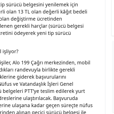
tip sürücü belgesini yenilemek için
rli olan 13 TL olan değerli kâğıt bedeli
L olan değiştirme ücretinden
rlenen gerekli harçlar (sürücü belgesi
ücretini ödeyerek yeni tip sürücü
 işliyor?
işiler, Alo 199 Çağrı merkezinden, mobil
kları randevuyla birlikte gerekli
lerine giderek başvurularını
Nüfus ve Vatandaşlık İşleri Genel
belgeleri PTT’ye teslim edilerek yurt
reslerine ulaştırılacak. Başvuruda
llerine ulaşana kadar geçen süreçte nüfus
inden alınan geçici sürücü belgesi ile