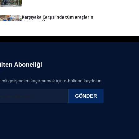
SEVGİ MOLVA
Köşe Yazarı
Karşıyaka Çarşısı’nda tüm araçların
girişi yasak!...
08.08.2026
Prof. Dr. BİLGE DONUK
Köşe Yazarı
Mert Demir Grammy'de jüri......
08.08.2026
AVNİ ERBOY
lten Aboneliği
Köşe Yazarı
Nilüfer Çınarlı Mutlu ve Meclis Üyeleri
YENİ Parti'ye k...
mli gelişmeleri kaçırmamak için e-bültene kaydolun.
08.08.2026
Doç. Dr. LEVENT KÖSTEM
D
Köşe Yazarı
GÖNDER
Buca Kent Belleği Sergisi’nde eğlenceli
keşif yolculuğu...
08.08.2026
CAN BARHAN
Köşe Yazarı
Başkan Eşki’den Çamdibi çıkarması...
08.08.2026