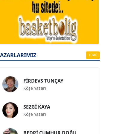
A. BAHRİ VRESKALA
Köşe Yazarı
ESAT ERÇETİNGÖZ
YAZARLARIMIZ
Köşe Yazarı
TÜMÜ
FİRDEVS TUNÇAY
Köşe Yazarı
SEZGİ KAYA
Köşe Yazarı
BEDRİ CUMHUR DOĞU
Köşe Yazarı