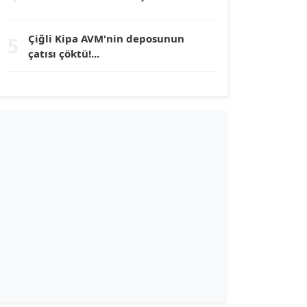
TUNÇ AFŞAR
Çiğli Kipa AVM'nin deposunun
5
Köşe Yazarı
çatısı çöktü!...
YILMAZ DURMAZ
Köşe Yazarı
GÜLPERİ ALTUN KILIÇ
Köşe Yazarı
ERDAL İZGİ
Köşe Yazarı
Dr. ŞABAN ACARBAY
Köşe Yazarı