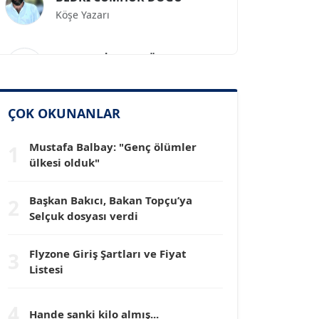
Prof. Dr. İLKER GÜL
Köşe Yazarı
SİNAN GENÇ
ÇOK OKUNANLAR
Köşe Yazarı
Mustafa Balbay: "Genç ölümler
1
ülkesi olduk"
Dr. HAKAN TARTAN
Köşe Yazarı
Başkan Bakıcı, Bakan Topçu’ya
2
Selçuk dosyası verdi
Prof. Dr. YÜCEL OCAK
Köşe Yazarı
Flyzone Giriş Şartları ve Fiyat
3
Listesi
TEOMAN GÜRAY
Köşe Yazarı
4
Hande sanki kilo almış...