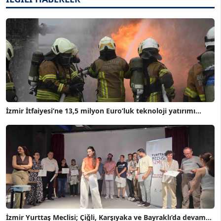
İzmir İtfaiyesi’ne 13,5 milyon Euro’luk teknoloji yatırımı...
İzmir Yurttaş Meclisi; Çiğli, Karşıyaka ve Bayraklı’da devam...