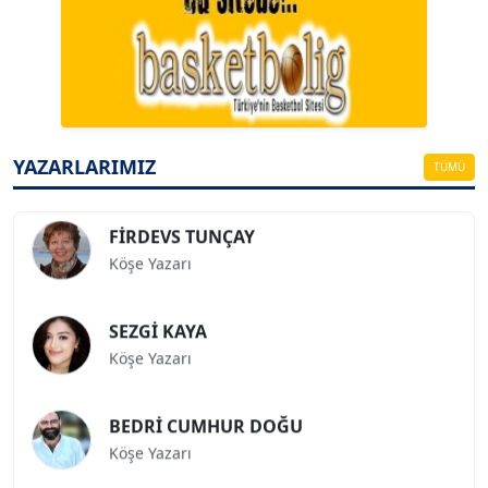
A. BAHRİ VRESKALA
Köşe Yazarı
ESAT ERÇETİNGÖZ
Köşe Yazarı
YAZARLARIMIZ
TÜMÜ
FİRDEVS TUNÇAY
Köşe Yazarı
SEZGİ KAYA
Köşe Yazarı
BEDRİ CUMHUR DOĞU
Köşe Yazarı