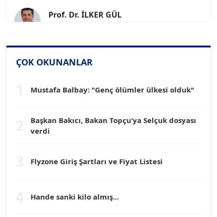
Prof. Dr. İLKER GÜL
Köşe Yazarı
SİNAN GENÇ
Köşe Yazarı
ÇOK OKUNANLAR
1
Dr. HAKAN TARTAN
Mustafa Balbay: "Genç ölümler ülkesi olduk"
Köşe Yazarı
Başkan Bakıcı, Bakan Topçu’ya Selçuk dosyası
2
Prof. Dr. YÜCEL OCAK
verdi
Köşe Yazarı
3
Flyzone Giriş Şartları ve Fiyat Listesi
TEOMAN GÜRAY
Köşe Yazarı
4
Hande sanki kilo almış...
TUNÇ AFŞAR