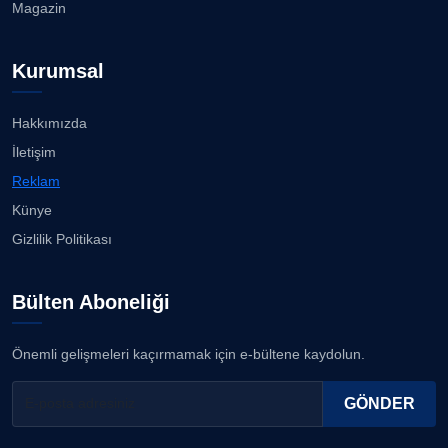
Magazin
televizyonuna T...
07.08.2026
Prof. Dr. YAVUZ TAŞKIRAN
Köşe Yazarı
Kurumsal
Bahadır Kul: Deniz kenarında en güçlü, en sağlam
stadı ...
07.08.2026
Hakkımızda
ERDOGAN ARIPINAR
İletişim
Köşe Yazarı
Karşıyaka'da sokaklar çocuk sesleriye yankılandı...
Reklam
07.08.2026
Künye
A. BAHRİ VRESKALA
Gizlilik Politikası
Köşe Yazarı
“Bana bir kez bak” İzmir Hilltown'da ilgi görüyor......
07.08.2026
Bülten Aboneliği
ESAT ERÇETİNGÖZ
Köşe Yazarı
Ayşegül, beyaz bikinisiyle göz doldurdu!...
Önemli gelişmeleri kaçırmamak için e-bültene kaydolun.
06.08.2026
FİRDEVS TUNÇAY
GÖNDER
Köşe Yazarı