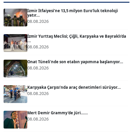
Köşe Yazarı
İzmir İtfaiyesi’ne 13,5 milyon Euro’luk teknoloji
yatır...
ATİLLA KÖPRÜLÜOĞLU
08.08.2026
Köşe Yazarı
İzmir Yurttaş Meclisi; Çiğli, Karşıyaka ve Bayraklı’da
...
BÜLENT GÜRLÜK
08.08.2026
Köşe Yazarı
Onat Tüneli'nde son etabın yapımına başlanıyor...
08.08.2026
MERT ERBOY
Köşe Yazarı
Karşıyaka Çarşısı’nda araç denetimleri sürüyor...
08.08.2026
BÜLENT SAĞLAM
B
Köşe Yazarı
Mert Demir Grammy'de jüri......
08.08.2026
SEVGİ MOLVA
Köşe Yazarı