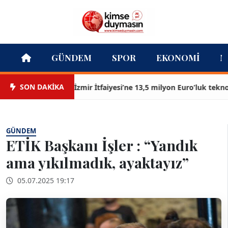
GÜNDEM
SPOR
EKONOMI
M
SON DAKİKA
İzmir İtfaiyesi’ne 13,5 milyon Euro’luk teknoloji y
GÜNDEM
ETİK Başkanı İşler : “Yandık
ama yıkılmadık, ayaktayız”
05.07.2025 19:17