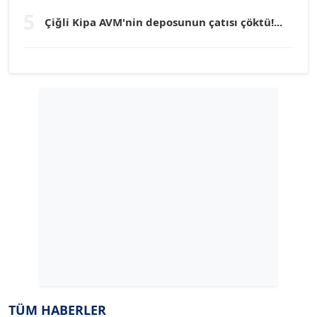
Köşe Yazarı
5
Çiğli Kipa AVM'nin deposunun çatısı çöktü!...
YILMAZ DURMAZ
Köşe Yazarı
GÜLPERİ ALTUN KILIÇ
Köşe Yazarı
ERDAL İZGİ
Köşe Yazarı
Dr. ŞABAN ACARBAY
Köşe Yazarı
TUĞÇE TUĞSAVUL BAYSOY
TÜM HABERLER
T