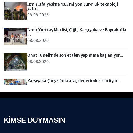
İzmir İtfaiyesi’ne 13,5 milyon Euro’luk teknoloji
yatır...
08.08.2026
MERT ERBOY
Köşe Yazarı
İzmir Yurttaş Meclisi; Çiğli, Karşıyaka ve Bayraklı’da
...
08.08.2026
BÜLENT SAĞLAM
B
Köşe Yazarı
Onat Tüneli'nde son etabın yapımına başlanıyor...
08.08.2026
SEVGİ MOLVA
Köşe Yazarı
Karşıyaka Çarşısı’nda araç denetimleri sürüyor...
08.08.2026
Prof. Dr. BİLGE DONUK
Köşe Yazarı
Mert Demir Grammy'de jüri......
08.08.2026
AVNİ ERBOY
KİMSE DUYMASIN
Köşe Yazarı
Nilüfer Çınarlı Mutlu ve Meclis Üyeleri YENİ Parti'ye