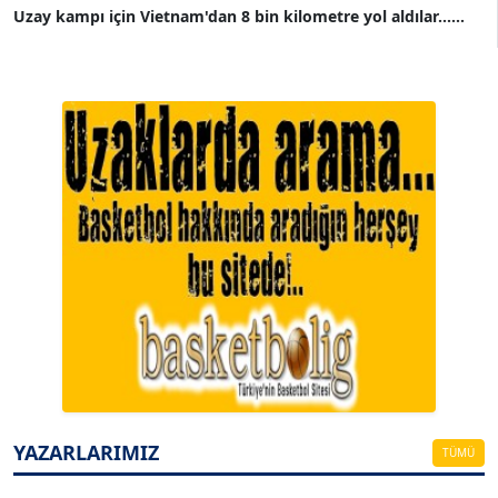
Uzay kampı için Vietnam'dan 8 bin kilometre yol aldılar......
A. BAHRİ VRESKALA
Köşe Yazarı
ESAT ERÇETİNGÖZ
Köşe Yazarı
YAZARLARIMIZ
TÜMÜ