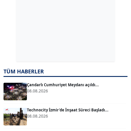
Köşe Yazarı
ERDAL İZGİ
Köşe Yazarı
Dr. ŞABAN ACARBAY
Köşe Yazarı
TUĞÇE TUĞSAVUL BAYSOY
TÜM HABERLER
T
Köşe Yazarı
Çandarlı Cumhuriyet Meydanı açıldı...
08.08.2026
ATİLLA KÖPRÜLÜOĞLU
Köşe Yazarı
Technocity İzmir'de İnşaat Süreci Başladı...
08.08.2026
BÜLENT GÜRLÜK
Köşe Yazarı