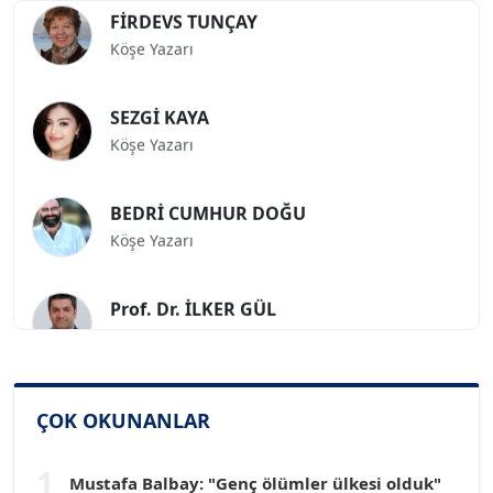
FİRDEVS TUNÇAY
Köşe Yazarı
SEZGİ KAYA
Köşe Yazarı
BEDRİ CUMHUR DOĞU
Köşe Yazarı
Prof. Dr. İLKER GÜL
Köşe Yazarı
SİNAN GENÇ
Köşe Yazarı
ÇOK OKUNANLAR
1
Dr. HAKAN TARTAN
Mustafa Balbay: "Genç ölümler ülkesi olduk"