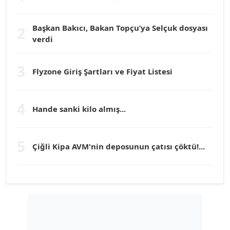
Köşe Yazarı
Başkan Bakıcı, Bakan Topçu’ya Selçuk dosyası
2
verdi
Prof. Dr. YÜCEL OCAK
Köşe Yazarı
3
Flyzone Giriş Şartları ve Fiyat Listesi
TEOMAN GÜRAY
Köşe Yazarı
4
Hande sanki kilo almış...
TUNÇ AFŞAR
5
Köşe Yazarı
Çiğli Kipa AVM'nin deposunun çatısı çöktü!...
YILMAZ DURMAZ
Köşe Yazarı
GÜLPERİ ALTUN KILIÇ