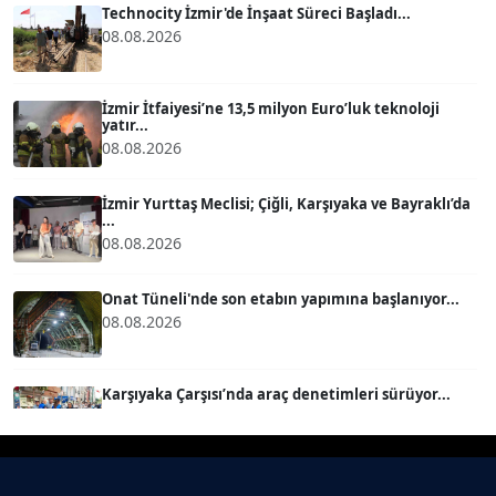
Technocity İzmir'de İnşaat Süreci Başladı...
08.08.2026
BÜLENT GÜRLÜK
Köşe Yazarı
İzmir İtfaiyesi’ne 13,5 milyon Euro’luk teknoloji
yatır...
08.08.2026
MERT ERBOY
Köşe Yazarı
İzmir Yurttaş Meclisi; Çiğli, Karşıyaka ve Bayraklı’da
...
08.08.2026
BÜLENT SAĞLAM
B
Köşe Yazarı
Onat Tüneli'nde son etabın yapımına başlanıyor...
08.08.2026
SEVGİ MOLVA
Köşe Yazarı
Karşıyaka Çarşısı’nda araç denetimleri sürüyor...
08.08.2026
Prof. Dr. BİLGE DONUK
Köşe Yazarı
Mert Demir Grammy'de jüri......