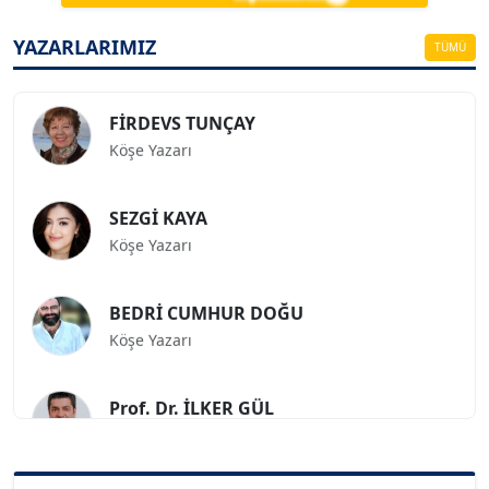
ESAT ERÇETİNGÖZ
Köşe Yazarı
YAZARLARIMIZ
TÜMÜ
FİRDEVS TUNÇAY
Köşe Yazarı
SEZGİ KAYA
Köşe Yazarı
BEDRİ CUMHUR DOĞU
Köşe Yazarı
Prof. Dr. İLKER GÜL
Köşe Yazarı
SİNAN GENÇ