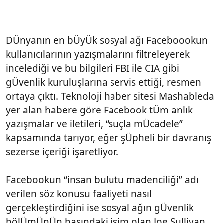
DÜnyanın en bÜyÜk sosyal ağı Faceboookun
kullanıcılarının yazışmalarını filtreleyerek
incelediği ve bu bilgileri FBI ile CIA gibi
gÜvenlik kuruluşlarına servis ettiği, resmen
ortaya çıktı. Teknoloji haber sitesi Mashableda
yer alan habere göre Facebook tÜm anlık
yazışmalar ve iletileri, “suçla mÜcadele”
kapsamında tarıyor, eğer şÜpheli bir davranış
sezerse içeriği işaretliyor.
Facebookun “insan bulutu madenciliği” adı
verilen söz konusu faaliyeti nasıl
gerçekleştirdiğini ise sosyal ağın gÜvenlik
bölÜmÜnÜn başındaki isim olan Joe Sullivan