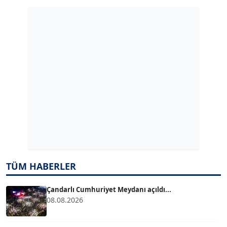
Köşe Yazarı
GÜLPERİ ALTUN KILIÇ
Köşe Yazarı
ERDAL İZGİ
Köşe Yazarı
Dr. ŞABAN ACARBAY
Köşe Yazarı
TÜM HABERLER
TUĞÇE TUĞSAVUL BAYSOY
T
Köşe Yazarı
Çandarlı Cumhuriyet Meydanı açıldı...
08.08.2026
ATİLLA KÖPRÜLÜOĞLU
Köşe Yazarı