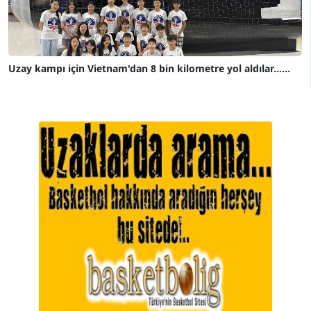
Uzay kampı için Vietnam'dan 8 bin kilometre yol aldılar......
A. BAHRİ VRESKALA
Köşe Yazarı