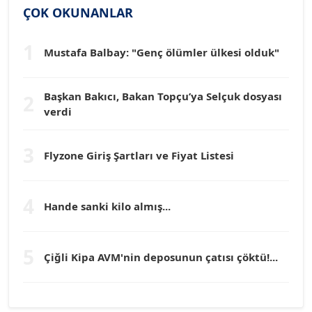
ÇOK OKUNANLAR
Köşe Yazarı
1
Mustafa Balbay: "Genç ölümler ülkesi olduk"
Dr. HAKAN TARTAN
Köşe Yazarı
Başkan Bakıcı, Bakan Topçu’ya Selçuk dosyası
2
verdi
Prof. Dr. YÜCEL OCAK
Köşe Yazarı
3
Flyzone Giriş Şartları ve Fiyat Listesi
TEOMAN GÜRAY
Köşe Yazarı
4
Hande sanki kilo almış...
TUNÇ AFŞAR
5
Çiğli Kipa AVM'nin deposunun çatısı çöktü!...
Köşe Yazarı
YILMAZ DURMAZ