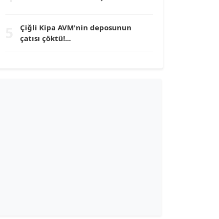
TUNÇ AFŞAR
Çiğli Kipa AVM'nin deposunun
5
Köşe Yazarı
çatısı çöktü!...
YILMAZ DURMAZ
Köşe Yazarı
GÜLPERİ ALTUN KILIÇ
Köşe Yazarı
ERDAL İZGİ
Köşe Yazarı
Dr. ŞABAN ACARBAY
Köşe Yazarı