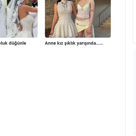
oluk düğünle
Anne kız şıklık yarışında......