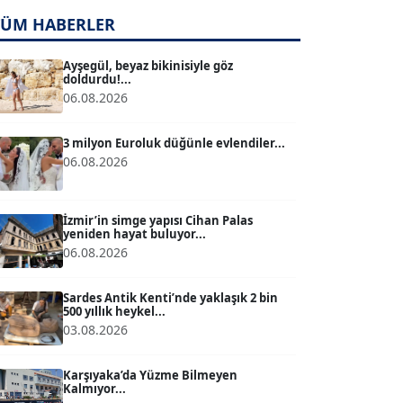
TÜM HABERLER
TUĞÇE TUĞSAVUL BAYSOY
T
Köşe Yazarı
Ayşegül, beyaz bikinisiyle göz
doldurdu!...
06.08.2026
ATİLLA KÖPRÜLÜOĞLU
Köşe Yazarı
3 milyon Euroluk düğünle evlendiler...
06.08.2026
BÜLENT GÜRLÜK
Köşe Yazarı
İzmir’in simge yapısı Cihan Palas
yeniden hayat buluyor...
06.08.2026
MERT ERBOY
Köşe Yazarı
Sardes Antik Kenti’nde yaklaşık 2 bin
500 yıllık heykel...
03.08.2026
BÜLENT SAĞLAM
B
Köşe Yazarı
Karşıyaka’da Yüzme Bilmeyen
Kalmıyor...