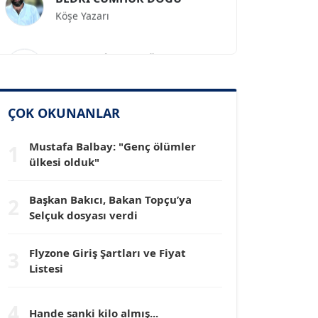
Prof. Dr. İLKER GÜL
Köşe Yazarı
SİNAN GENÇ
ÇOK OKUNANLAR
Köşe Yazarı
Mustafa Balbay: "Genç ölümler
1
ülkesi olduk"
Dr. HAKAN TARTAN
Köşe Yazarı
Başkan Bakıcı, Bakan Topçu’ya
2
Selçuk dosyası verdi
Prof. Dr. YÜCEL OCAK
Köşe Yazarı
Flyzone Giriş Şartları ve Fiyat
3
Listesi
TEOMAN GÜRAY
4
Köşe Yazarı
Hande sanki kilo almış...