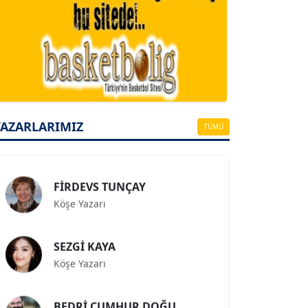
A. BAHRİ VRESKALA
Köşe Yazarı
ESAT ERÇETİNGÖZ
YAZARLARIMIZ
Köşe Yazarı
TÜMÜ
FİRDEVS TUNÇAY
Köşe Yazarı
SEZGİ KAYA
Köşe Yazarı
BEDRİ CUMHUR DOĞU
Köşe Yazarı