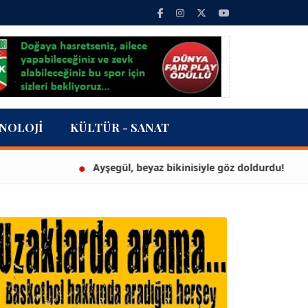
NOLOJI
KÜLTÜR - SANAT
Ayşegül, beyaz bikinisiyle göz doldurdu!
3 