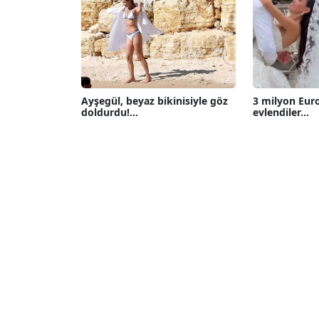
Ayşegül, beyaz bikinisiyle göz
3 milyon Eur
doldurdu!...
evlendiler...