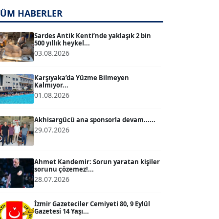
TÜM HABERLER
TUĞÇE TUĞSAVUL BAYSOY
T
Köşe Yazarı
Sardes Antik Kenti’nde yaklaşık 2 bin
500 yıllık heykel...
03.08.2026
ATİLLA KÖPRÜLÜOĞLU
Köşe Yazarı
Karşıyaka’da Yüzme Bilmeyen
Kalmıyor...
01.08.2026
BÜLENT GÜRLÜK
Köşe Yazarı
Akhisargücü ana sponsorla devam......
29.07.2026
MERT ERBOY
Köşe Yazarı
Ahmet Kandemir: Sorun yaratan kişiler
sorunu çözemez!...
28.07.2026
BÜLENT SAĞLAM
B
Köşe Yazarı
İzmir Gazeteciler Cemiyeti 80, 9 Eylül
Gazetesi 14 Yaşı...