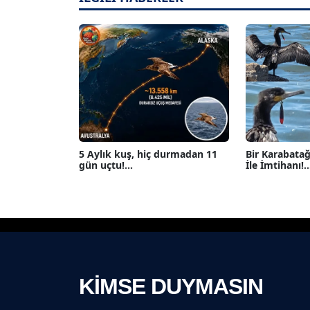
5 Aylık kuş, hiç durmadan 11
Bir Karabatağ
gün uçtu!...
İle İmtihanı!...
KİMSE DUYMASIN