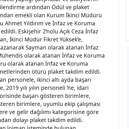
lgilendirme ardından Ödül ve plaket
urumdan emekli olan Kurum İkinci Müdürü
u Ahmet Yıldırım ve İnfaz ve Koruma
ildi. Eskişehir 2’nolu Açık Ceza İnfaz
n, İkinci Müdür Fikret Yüksek’e,
kazanarak Sayman olarak atanan İnfaz
Mühendis olarak atanan İnfaz ve Koruma
ru olarak atanan İnfaz ve Koruma
tlerinden ötürü plaket takdim edildi.
n personele, ikinci altı ayda başarı
 2019 yılı yılın personeli ’ne, idari
gorisinde başarı gösteren birimlere,
teren birimlere, uyumlu ekip çalışması
re ve gelir dağılımı kategorisine göre
ndan dolayı plaket takdim edildi.
dan lojman isteminde bulunan