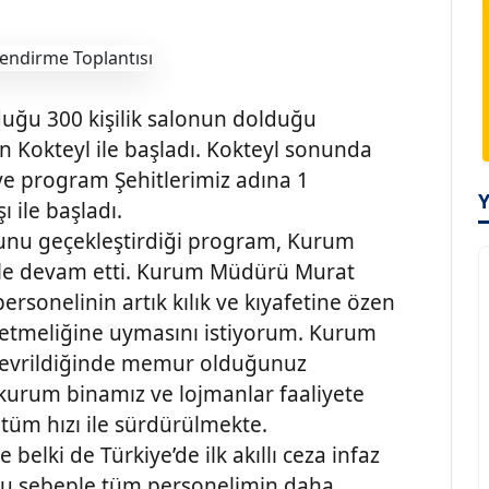
lduğu 300 kişilik salonun dolduğu
en Kokteyl ile başladı. Kokteyl sonunda
e program Şehitlerimiz adına 1
ı ile başladı.
nu geçekleştirdiği program, Kurum
ile devam etti. Kurum Müdürü Murat
onelinin artık kılık ve kıyafetine özen
yönetmeliğine uymasını istiyorum. Kurum
e çevrildiğinde memur olduğunuz
kurum binamız ve lojmanlar faaliyete
 tüm hızı ile sürdürülmekte.
belki de Türkiye’de ilk akıllı ceza infaz
Bu sebeple tüm personelimin daha