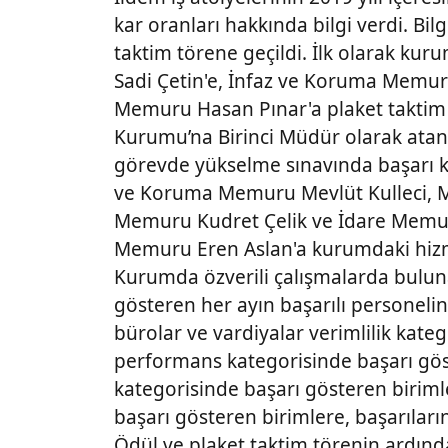
kar oranları hakkında bilgi verdi. Bi
taktim törene geçildi. İlk olarak k
Sadi Çetin'e, İnfaz ve Koruma Memur
Memuru Hasan Pınar'a plaket taktim ed
Kurumu’na Birinci Müdür olarak atana
görevde yükselme sınavında başarı 
ve Koruma Memuru Mevlüt Kulleci, 
Memuru Kudret Çelik ve İdare Memu
Memuru Eren Aslan'a kurumdaki hizme
Kurumda özverili çalışmalarda buluna
gösteren her ayın başarılı personeline,
bürolar ve vardiyalar verimlilik kate
performans kategorisinde başarı gös
kategorisinde başarı gösteren birimle
başarı gösteren birimlere, başarıları
Ödül ve plaket taktim törenin ardın