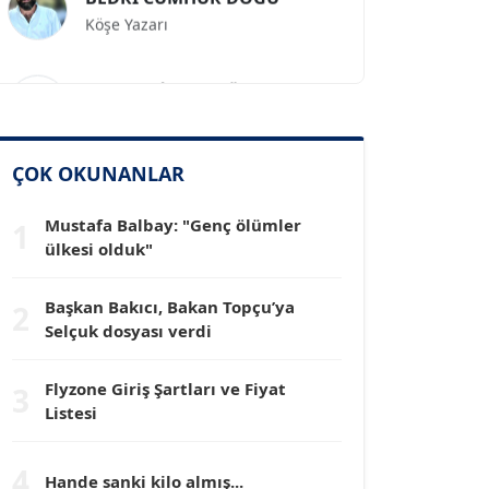
Köşe Yazarı
Prof. Dr. İLKER GÜL
Köşe Yazarı
SİNAN GENÇ
ÇOK OKUNANLAR
Köşe Yazarı
Mustafa Balbay: "Genç ölümler
1
ülkesi olduk"
Dr. HAKAN TARTAN
Köşe Yazarı
Başkan Bakıcı, Bakan Topçu’ya
2
Selçuk dosyası verdi
Prof. Dr. YÜCEL OCAK
Köşe Yazarı
Flyzone Giriş Şartları ve Fiyat
3
Listesi
TEOMAN GÜRAY
4
Köşe Yazarı
Hande sanki kilo almış...