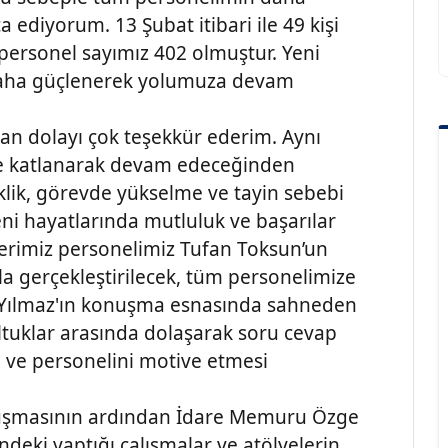
ica ediyorum. 13 Şubat itibari ile 49 kişi
ersonel sayımız 402 olmuştur. Yeni
z daha güçlenerek yolumuza devam
zdan dolayı çok teşekkür ederim. Aynı
inde katlanarak devam edeceğinden
ik, görevde yükselme ve tayin sebebi
eni hayatlarında mutluluk ve başarılar
lerimiz personelimiz Tufan Toksun’un
yla gerçekleştirilecek, tüm personelimize
at Yılmaz'ın konuşma esnasında sahneden
ltuklar arasında dolaşarak soru cevap
 ve personelini motive etmesi
uşmasının ardından İdare Memuru Özge
indeki yaptığı çalışmalar ve atölyelerin