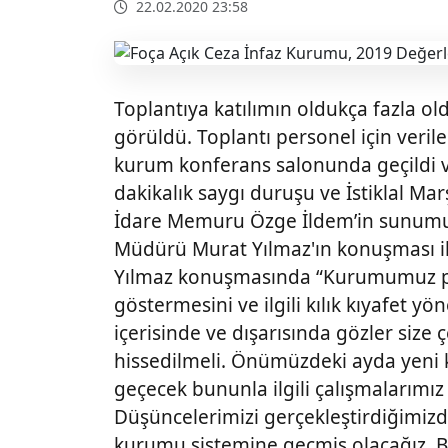
22.02.2020 23:58
Toplantıya katılımın oldukça fazla o
görüldü. Toplantı personel için veril
kurum konferans salonunda geçildi v
dakikalık saygı duruşu ve İstiklal Marş
İdare Memuru Özge İldem’in sunumu
Müdürü Murat Yılmaz'ın konuşması 
Yılmaz konuşmasında “Kurumumuz pers
göstermesini ve ilgili kılık kıyafet 
içerisinde ve dışarısında gözler siz
hissedilmeli. Önümüzdeki ayda yeni 
geçecek bununla ilgili çalışmalarımız
Düşüncelerimizi gerçekleştirdiğimizde 
kurumu sistemine geçmiş olacağız. 