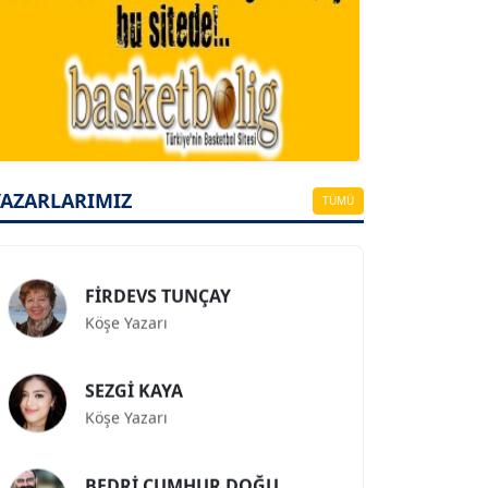
A. BAHRİ VRESKALA
Köşe Yazarı
ESAT ERÇETİNGÖZ
YAZARLARIMIZ
TÜMÜ
Köşe Yazarı
FİRDEVS TUNÇAY
Köşe Yazarı
SEZGİ KAYA
Köşe Yazarı
BEDRİ CUMHUR DOĞU