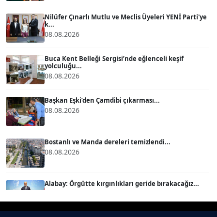
Köşe Yazarı
Nilüfer Çınarlı Mutlu ve Meclis Üyeleri YENİ Parti'ye
k...
08.08.2026
BÜLENT GÜRLÜK
Köşe Yazarı
Buca Kent Belleği Sergisi’nde eğlenceli keşif
yolculuğu...
08.08.2026
MERT ERBOY
Köşe Yazarı
Başkan Eşki’den Çamdibi çıkarması...
08.08.2026
BÜLENT SAĞLAM
B
Köşe Yazarı
Bostanlı ve Manda dereleri temizlendi...
08.08.2026
SEVGİ MOLVA
Köşe Yazarı
Alabay: Örgütte kırgınlıkları geride bırakacağız...
08.08.2026
Prof. Dr. BİLGE DONUK
Köşe Yazarı