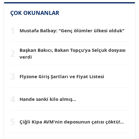
SİNAN GENÇ
Köşe Yazarı
ÇOK OKUNANLAR
1
Mustafa Balbay: "Genç ölümler ülkesi olduk"
Dr. HAKAN TARTAN
Köşe Yazarı
Başkan Bakıcı, Bakan Topçu’ya Selçuk dosyası
2
verdi
Prof. Dr. YÜCEL OCAK
Köşe Yazarı
3
Flyzone Giriş Şartları ve Fiyat Listesi
TEOMAN GÜRAY
Köşe Yazarı
4
Hande sanki kilo almış...
TUNÇ AFŞAR
5
Köşe Yazarı
Çiğli Kipa AVM'nin deposunun çatısı çöktü!...
YILMAZ DURMAZ