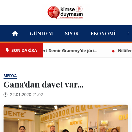
GÜNDEM
SPOR
EKONOMI
M
SON DAKİKA
Mert Demir Grammy'de jüri...
Nilüfer Çına
MEDYA
Gana'dan davet var...
22.01.2020 21:02