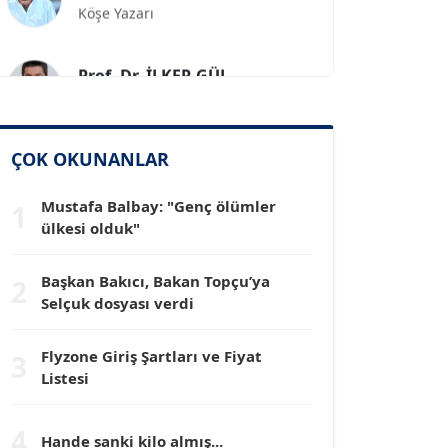
Prof. Dr. İLKER GÜL
Köşe Yazarı
SİNAN GENÇ
ÇOK OKUNANLAR
Köşe Yazarı
Mustafa Balbay: "Genç ölümler
1
Dr. HAKAN TARTAN
ülkesi olduk"
Köşe Yazarı
Başkan Bakıcı, Bakan Topçu’ya
2
Selçuk dosyası verdi
Prof. Dr. YÜCEL OCAK
Köşe Yazarı
Flyzone Giriş Şartları ve Fiyat
3
Listesi
TEOMAN GÜRAY
Köşe Yazarı
4
Hande sanki kilo almış...