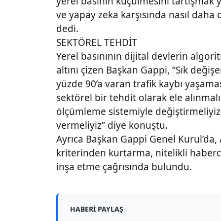
yerel basının küçülmesini tartışmak ye
ve yapay zeka karşısında nasıl daha d
dedi.
SEKTÖREL TEHDİT
Yerel basınının dijital devlerin algor
altını çizen Başkan Gappi, “Sık değişe
yüzde 90’a varan trafik kaybı yaşam
sektörel bir tehdit olarak ele alınmal
ölçümleme sistemiyle değiştirmeliyiz
vermeliyiz” diye konuştu.
Ayrıca Başkan Gappi Genel Kurul’da, A
kriterinden kurtarma, nitelikli haber
inşa etme çağrısında bulundu.
HABERI PAYLAŞ