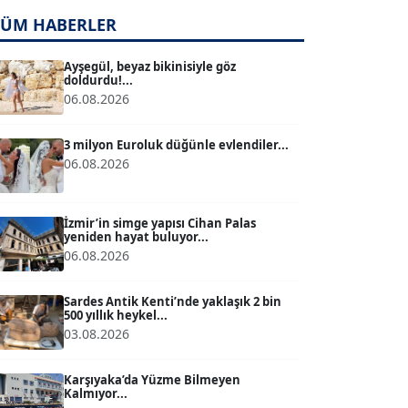
TÜM HABERLER
TUĞÇE TUĞSAVUL BAYSOY
T
Köşe Yazarı
Ayşegül, beyaz bikinisiyle göz
doldurdu!...
06.08.2026
ATİLLA KÖPRÜLÜOĞLU
Köşe Yazarı
3 milyon Euroluk düğünle evlendiler...
06.08.2026
BÜLENT GÜRLÜK
Köşe Yazarı
İzmir’in simge yapısı Cihan Palas
yeniden hayat buluyor...
06.08.2026
MERT ERBOY
Köşe Yazarı
Sardes Antik Kenti’nde yaklaşık 2 bin
500 yıllık heykel...
03.08.2026
BÜLENT SAĞLAM
B
Köşe Yazarı
Karşıyaka’da Yüzme Bilmeyen
Kalmıyor...