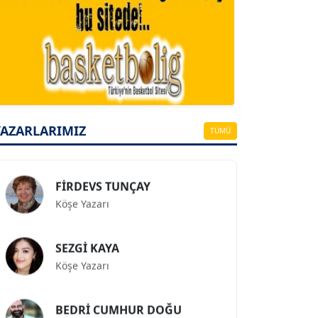
A. BAHRİ VRESKALA
Köşe Yazarı
ESAT ERÇETİNGÖZ
Köşe Yazarı
YAZARLARIMIZ
TÜMÜ
FİRDEVS TUNÇAY
Köşe Yazarı
SEZGİ KAYA
Köşe Yazarı
BEDRİ CUMHUR DOĞU
Köşe Yazarı