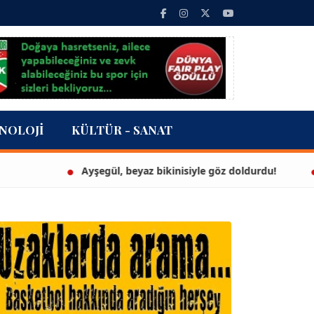
NOLOJI
KÜLTÜR - SANAT
Ayşegül, beyaz bikinisiyle göz doldurdu!
3 mi