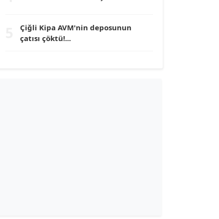
TUNÇ AFŞAR
Çiğli Kipa AVM'nin deposunun
5
Köşe Yazarı
çatısı çöktü!...
YILMAZ DURMAZ
Köşe Yazarı
GÜLPERİ ALTUN KILIÇ
Köşe Yazarı
ERDAL İZGİ
Köşe Yazarı
Dr. ŞABAN ACARBAY
Köşe Yazarı