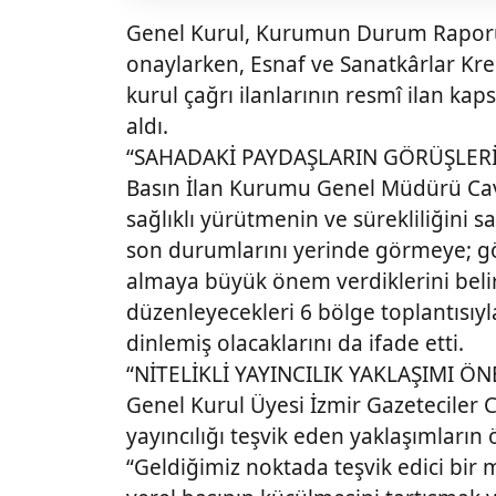
Genel Kurul, Kurumun Durum Raporu
onaylarken, Esnaf ve Sanatkârlar Kre
kurul çağrı ilanlarının resmî ilan k
aldı.
“SAHADAKİ PAYDAŞLARIN GÖRÜŞLERİ
Basın İlan Kurumu Genel Müdürü Cavit
sağlıklı yürütmenin ve sürekliliğini 
son durumlarını yerinde görmeye; gör
almaya büyük önem verdiklerini belir
düzenleyecekleri 6 bölge toplantısıyl
dinlemiş olacaklarını da ifade etti.
“NİTELİKLİ YAYINCILIK YAKLAŞIMI ÖN
Genel Kurul Üyesi İzmir Gazeteciler C
yayıncılığı teşvik eden yaklaşımların
“Geldiğimiz noktada teşvik edici bir 