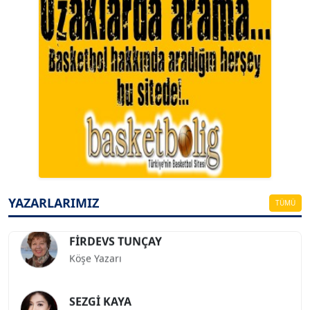
A. BAHRİ VRESKALA
Köşe Yazarı
ESAT ERÇETİNGÖZ
Köşe Yazarı
YAZARLARIMIZ
TÜMÜ
FİRDEVS TUNÇAY
Köşe Yazarı
SEZGİ KAYA
Köşe Yazarı