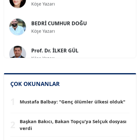
BEDRİ CUMHUR DOĞU
Köşe Yazarı
Prof. Dr. İLKER GÜL
Köşe Yazarı
SİNAN GENÇ
Köşe Yazarı
ÇOK OKUNANLAR
1
Dr. HAKAN TARTAN
Mustafa Balbay: "Genç ölümler ülkesi olduk"
Köşe Yazarı
Başkan Bakıcı, Bakan Topçu’ya Selçuk dosyası
2
Prof. Dr. YÜCEL OCAK
verdi
Köşe Yazarı