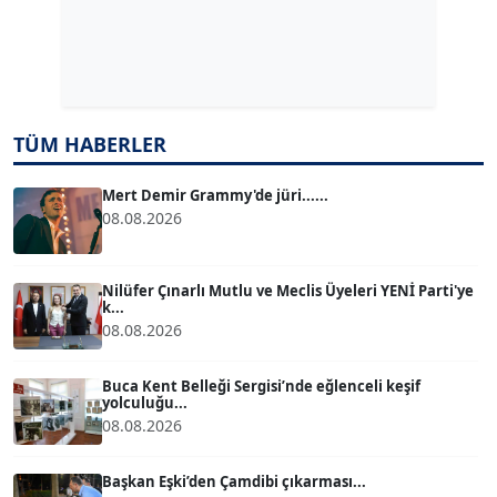
Dr. ŞABAN ACARBAY
Köşe Yazarı
TUĞÇE TUĞSAVUL BAYSOY
T
TÜM HABERLER
Köşe Yazarı
Mert Demir Grammy'de jüri......
08.08.2026
ATİLLA KÖPRÜLÜOĞLU
Köşe Yazarı
Nilüfer Çınarlı Mutlu ve Meclis Üyeleri YENİ Parti'ye
k...
BÜLENT GÜRLÜK
08.08.2026
Köşe Yazarı
Buca Kent Belleği Sergisi’nde eğlenceli keşif
yolculuğu...
MERT ERBOY
08.08.2026
Köşe Yazarı
Başkan Eşki’den Çamdibi çıkarması...