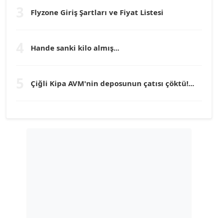
3
Flyzone Giriş Şartları ve Fiyat Listesi
TEOMAN GÜRAY
Köşe Yazarı
4
Hande sanki kilo almış...
TUNÇ AFŞAR
Köşe Yazarı
5
Çiğli Kipa AVM'nin deposunun çatısı çöktü!...
YILMAZ DURMAZ
Köşe Yazarı
GÜLPERİ ALTUN KILIÇ
Köşe Yazarı
ERDAL İZGİ
Köşe Yazarı