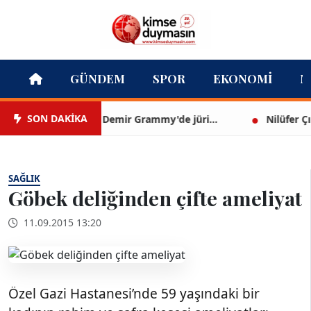
GÜNDEM
SPOR
EKONOMI
M
SON DAKİKA
Mert Demir Grammy'de jüri...
Nilüfer Çınarl
SAĞLIK
Göbek deliğinden çifte ameliyat
11.09.2015 13:20
Özel Gazi Hastanesi’nde 59 yaşındaki bir