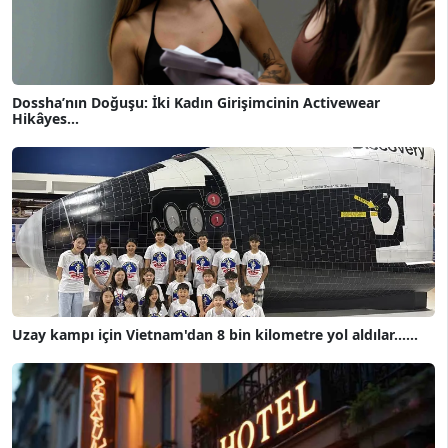
Dossha’nın Doğuşu: İki Kadın Girişimcinin Activewear
Hikâyes...
Uzay kampı için Vietnam'dan 8 bin kilometre yol aldılar......