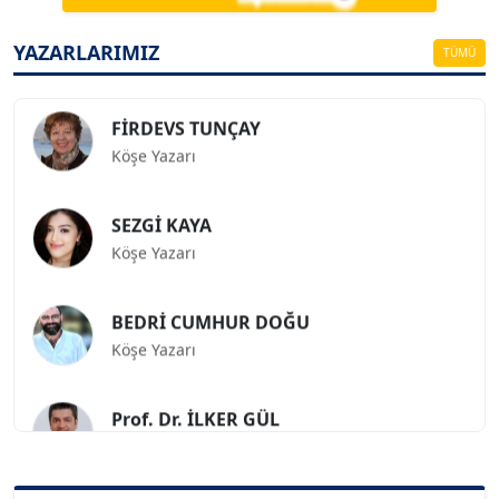
ESAT ERÇETİNGÖZ
Köşe Yazarı
YAZARLARIMIZ
TÜMÜ
FİRDEVS TUNÇAY
Köşe Yazarı
SEZGİ KAYA
Köşe Yazarı
BEDRİ CUMHUR DOĞU
Köşe Yazarı
Prof. Dr. İLKER GÜL
Köşe Yazarı
SİNAN GENÇ