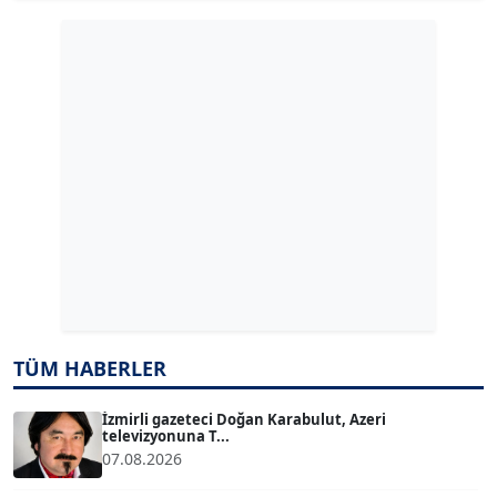
Köşe Yazarı
GÜLPERİ ALTUN KILIÇ
Köşe Yazarı
ERDAL İZGİ
Köşe Yazarı
Dr. ŞABAN ACARBAY
Köşe Yazarı
TÜM HABERLER
TUĞÇE TUĞSAVUL BAYSOY
T
Köşe Yazarı
İzmirli gazeteci Doğan Karabulut, Azeri
televizyonuna T...
07.08.2026
ATİLLA KÖPRÜLÜOĞLU
Köşe Yazarı