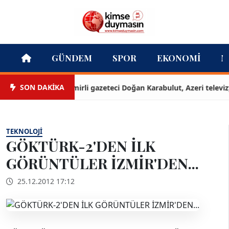
GÜNDEM
SPOR
EKONOMI
M
SON DAKİKA
İzmirli gazeteci Doğan Karabulut, Azeri televizyonu
TEKNOLOJI
GÖKTÜRK-2'DEN İLK
GÖRÜNTÜLER İZMİR'DEN...
25.12.2012 17:12