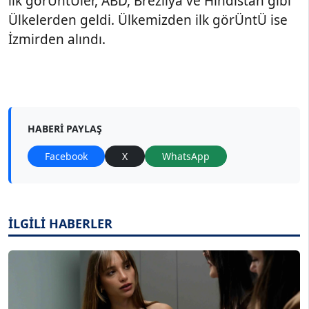
ilk görÜntÜler, ABD, Brezilya ve Hindistan gibi
Ülkelerden geldi. Ülkemizden ilk görÜntÜ ise
İzmirden alındı.
HABERI PAYLAŞ
Facebook
X
WhatsApp
İLGİLİ HABERLER