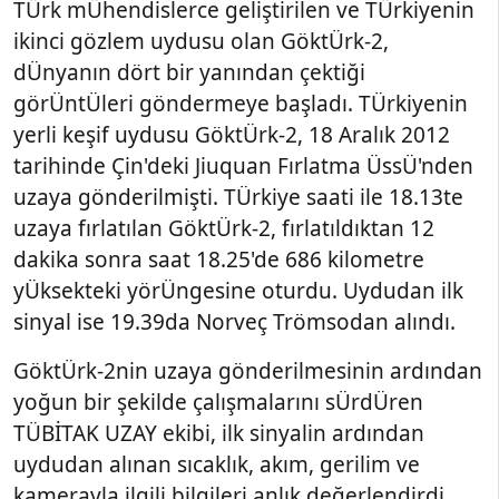
TÜrk mÜhendislerce geliştirilen ve TÜrkiyenin
ikinci gözlem uydusu olan GöktÜrk-2,
dÜnyanın dört bir yanından çektiği
görÜntÜleri göndermeye başladı. TÜrkiyenin
yerli keşif uydusu GöktÜrk-2, 18 Aralık 2012
tarihinde Çin'deki Jiuquan Fırlatma ÜssÜ'nden
uzaya gönderilmişti. TÜrkiye saati ile 18.13te
uzaya fırlatılan GöktÜrk-2, fırlatıldıktan 12
dakika sonra saat 18.25'de 686 kilometre
yÜksekteki yörÜngesine oturdu. Uydudan ilk
sinyal ise 19.39da Norveç Trömsodan alındı.
GöktÜrk-2nin uzaya gönderilmesinin ardından
yoğun bir şekilde çalışmalarını sÜrdÜren
TÜBİTAK UZAY ekibi, ilk sinyalin ardından
uydudan alınan sıcaklık, akım, gerilim ve
kamerayla ilgili bilgileri anlık değerlendirdi.