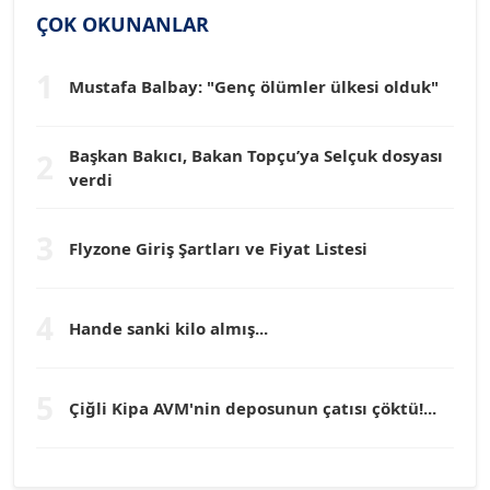
ÇOK OKUNANLAR
Köşe Yazarı
1
Mustafa Balbay: "Genç ölümler ülkesi olduk"
Dr. HAKAN TARTAN
Köşe Yazarı
Başkan Bakıcı, Bakan Topçu’ya Selçuk dosyası
2
verdi
Prof. Dr. YÜCEL OCAK
Köşe Yazarı
3
Flyzone Giriş Şartları ve Fiyat Listesi
TEOMAN GÜRAY
Köşe Yazarı
4
Hande sanki kilo almış...
TUNÇ AFŞAR
5
Köşe Yazarı
Çiğli Kipa AVM'nin deposunun çatısı çöktü!...
YILMAZ DURMAZ