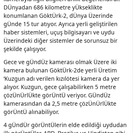
DÜnyadan 686 kilometre yÜkseklikte
konumlanan GöktÜrk-2, dÜnya Üzerinde
gÜnde 15 tur atıyor. Ayrıca yerli geliştirilen
haber sistemleri, uçuş bilgisayarı ve uydu
Üzerindeki diğer sistemler de sorunsuz bir
şekilde çalışıyor.
Gece ve gÜndÜz kamerası olmak Üzere iki
kamera bulunan GöktÜrk-2de yerli Üretim
‘Kuzgun adı verilen kızılötesi kamera da yer
alıyor. Kuzgun, gece çalışabilirken 5 metre
çözÜnÜrlÜkte görÜntÜ veriyor. GÜndÜz
kamerasından da 2,5 metre çözÜnÜrlÜkte
görÜntÜ alınabiliyor.
4 gÜndÜr görÜntÜlerin elde edildiği uydudan