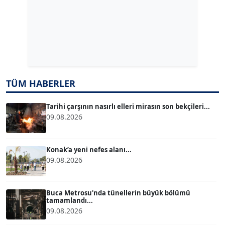
Köşe Yazarı
Dr. ŞABAN ACARBAY
Köşe Yazarı
TUĞÇE TUĞSAVUL BAYSOY
TÜM HABERLER
T
Köşe Yazarı
Tarihi çarşının nasırlı elleri mirasın son bekçileri...
09.08.2026
ATİLLA KÖPRÜLÜOĞLU
Köşe Yazarı
Konak’a yeni nefes alanı...
09.08.2026
BÜLENT GÜRLÜK
Köşe Yazarı
Buca Metrosu'nda tünellerin büyük bölümü
tamamlandı...
09.08.2026
MERT ERBOY