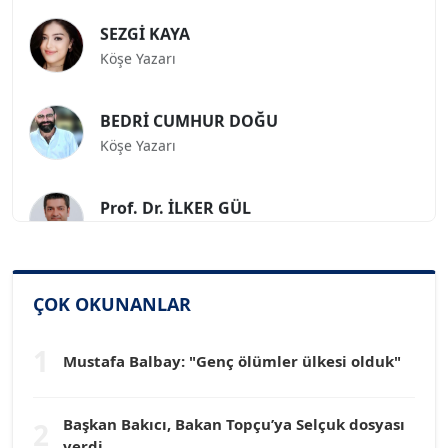
SEZGİ KAYA
Köşe Yazarı
BEDRİ CUMHUR DOĞU
Köşe Yazarı
Prof. Dr. İLKER GÜL
Köşe Yazarı
SİNAN GENÇ
Köşe Yazarı
ÇOK OKUNANLAR
1
Mustafa Balbay: "Genç ölümler ülkesi olduk"
Dr. HAKAN TARTAN
Köşe Yazarı
Başkan Bakıcı, Bakan Topçu’ya Selçuk dosyası
2
verdi