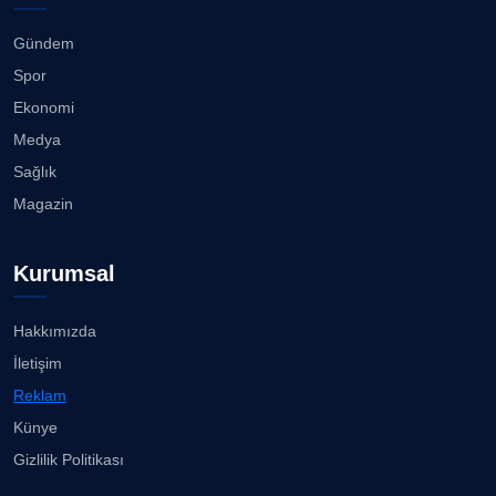
Karşıyaka Çarşısı’nda tüm araçların girişi yasak!...
08.08.2026
Gündem
CAN BARHAN
Spor
Köşe Yazarı
Mert Demir Grammy'de jüri......
Ekonomi
08.08.2026
Medya
Prof. Dr. SEYHAN HASIRCI
Sağlık
Köşe Yazarı
Nilüfer Çınarlı Mutlu ve Meclis Üyeleri YENİ Parti'ye
Magazin
k...
08.08.2026
Prof. Dr. YAVUZ TAŞKIRAN
Kurumsal
Köşe Yazarı
Buca Kent Belleği Sergisi’nde eğlenceli keşif
yolculuğu...
08.08.2026
Hakkımızda
ERDOGAN ARIPINAR
İletişim
Köşe Yazarı
Başkan Eşki’den Çamdibi çıkarması...
Reklam
08.08.2026
Künye
A. BAHRİ VRESKALA
Gizlilik Politikası
Köşe Yazarı
Bostanlı ve Manda dereleri temizlendi...