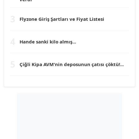
Prof. Dr. YÜCEL OCAK
Köşe Yazarı
3
Flyzone Giriş Şartları ve Fiyat Listesi
TEOMAN GÜRAY
Köşe Yazarı
4
Hande sanki kilo almış...
TUNÇ AFŞAR
5
Köşe Yazarı
Çiğli Kipa AVM'nin deposunun çatısı çöktü!...
YILMAZ DURMAZ
Köşe Yazarı
GÜLPERİ ALTUN KILIÇ
Köşe Yazarı
ERDAL İZGİ