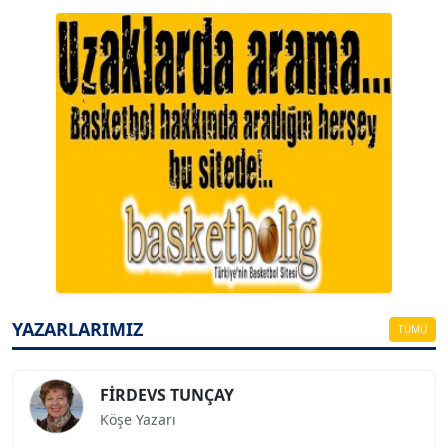
A. BAHRİ VRESKALA
Köşe Yazarı
ESAT ERÇETİNGÖZ
Köşe Yazarı
YAZARLARIMIZ
TÜMÜ
FİRDEVS TUNÇAY
Köşe Yazarı