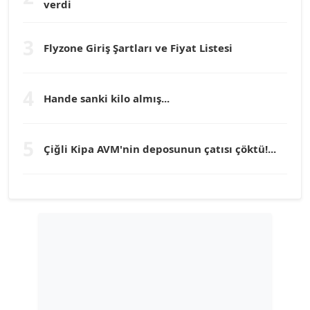
verdi
Prof. Dr. YÜCEL OCAK
Köşe Yazarı
3
Flyzone Giriş Şartları ve Fiyat Listesi
TEOMAN GÜRAY
4
Köşe Yazarı
Hande sanki kilo almış...
TUNÇ AFŞAR
5
Çiğli Kipa AVM'nin deposunun çatısı çöktü!...
Köşe Yazarı
YILMAZ DURMAZ
Köşe Yazarı
GÜLPERİ ALTUN KILIÇ
Köşe Yazarı