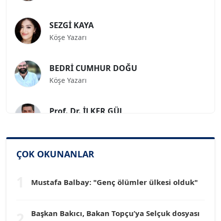
SEZGİ KAYA
Köşe Yazarı
BEDRİ CUMHUR DOĞU
Köşe Yazarı
Prof. Dr. İLKER GÜL
Köşe Yazarı
SİNAN GENÇ
ÇOK OKUNANLAR
Köşe Yazarı
1
Mustafa Balbay: "Genç ölümler ülkesi olduk"
Dr. HAKAN TARTAN
Köşe Yazarı
Başkan Bakıcı, Bakan Topçu’ya Selçuk dosyası
2