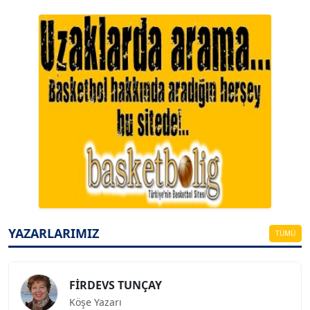
A. BAHRİ VRESKALA
Köşe Yazarı
ESAT ERÇETİNGÖZ
Köşe Yazarı
YAZARLARIMIZ
TÜMÜ
FİRDEVS TUNÇAY
Köşe Yazarı