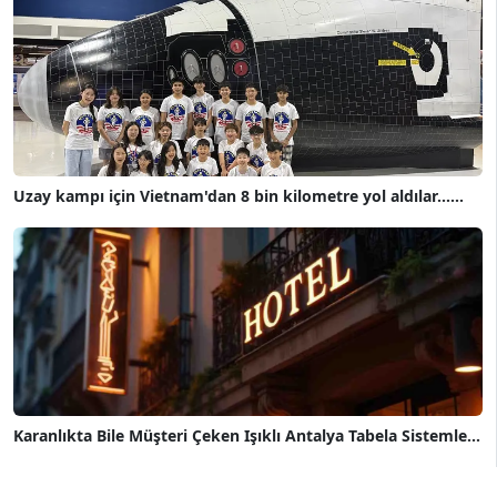
Uzay kampı için Vietnam'dan 8 bin kilometre yol aldılar......
Karanlıkta Bile Müşteri Çeken Işıklı Antalya Tabela Sistemle...