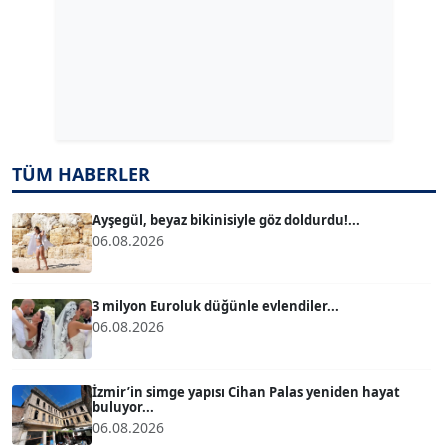
ERDAL İZGİ
Köşe Yazarı
Dr. ŞABAN ACARBAY
Köşe Yazarı
TÜM HABERLER
TUĞÇE TUĞSAVUL BAYSOY
T
Köşe Yazarı
Ayşegül, beyaz bikinisiyle göz doldurdu!...
06.08.2026
ATİLLA KÖPRÜLÜOĞLU
Köşe Yazarı
3 milyon Euroluk düğünle evlendiler...
06.08.2026
BÜLENT GÜRLÜK
Köşe Yazarı
İzmir’in simge yapısı Cihan Palas yeniden hayat
buluyor...
06.08.2026
MERT ERBOY