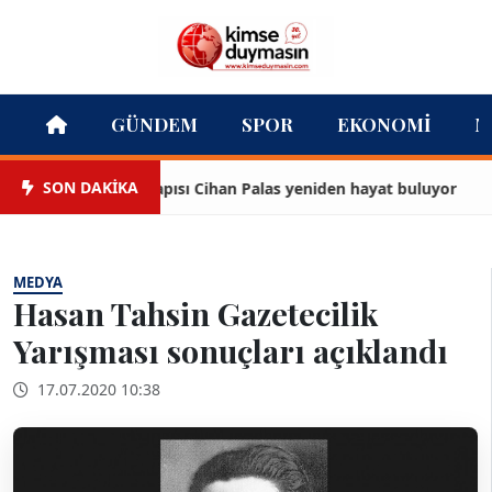
GÜNDEM
SPOR
EKONOMI
M
SON DAKİKA
ir’in simge yapısı Cihan Palas yeniden hayat buluyor
S
MEDYA
Hasan Tahsin Gazetecilik
Yarışması sonuçları açıklandı
17.07.2020 10:38