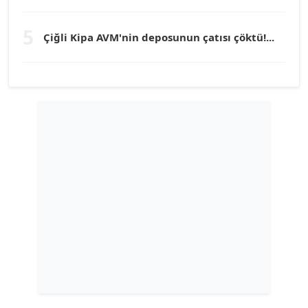
YILMAZ DURMAZ
5
Çiğli Kipa AVM'nin deposunun çatısı çöktü!...
Köşe Yazarı
GÜLPERİ ALTUN KILIÇ
Köşe Yazarı
ERDAL İZGİ
Köşe Yazarı
Dr. ŞABAN ACARBAY
Köşe Yazarı
TUĞÇE TUĞSAVUL BAYSOY
T
Köşe Yazarı