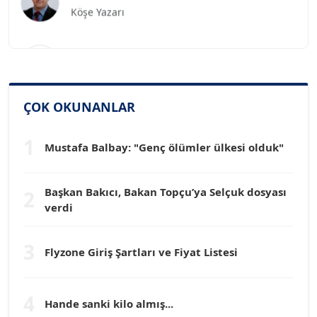
SİNAN GENÇ
Köşe Yazarı
Dr. HAKAN TARTAN
ÇOK OKUNANLAR
Köşe Yazarı
1
Mustafa Balbay: "Genç ölümler ülkesi olduk"
Prof. Dr. YÜCEL OCAK
Köşe Yazarı
Başkan Bakıcı, Bakan Topçu’ya Selçuk dosyası
2
verdi
TEOMAN GÜRAY
Köşe Yazarı
3
Flyzone Giriş Şartları ve Fiyat Listesi
TUNÇ AFŞAR
4
Köşe Yazarı
Hande sanki kilo almış...