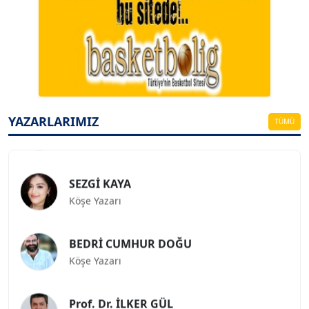
Köşe Yazarı
ESAT ERÇETİNGÖZ
Köşe Yazarı
FİRDEVS TUNÇAY
YAZARLARIMIZ
Köşe Yazarı
TÜMÜ
SEZGİ KAYA
Köşe Yazarı
BEDRİ CUMHUR DOĞU
Köşe Yazarı
Prof. Dr. İLKER GÜL
Köşe Yazarı