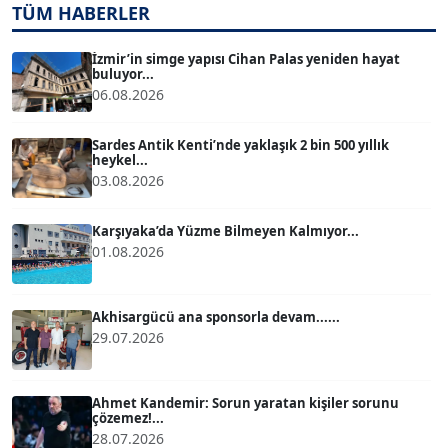
TÜM HABERLER
ATİLLA KÖPRÜLÜOĞLU
Köşe Yazarı
İzmir’in simge yapısı Cihan Palas yeniden hayat
buluyor...
06.08.2026
BÜLENT GÜRLÜK
Köşe Yazarı
Sardes Antik Kenti’nde yaklaşık 2 bin 500 yıllık
heykel...
03.08.2026
MERT ERBOY
Köşe Yazarı
Karşıyaka’da Yüzme Bilmeyen Kalmıyor...
01.08.2026
BÜLENT SAĞLAM
B
Köşe Yazarı
Akhisargücü ana sponsorla devam......
29.07.2026
SEVGİ MOLVA
Köşe Yazarı
Ahmet Kandemir: Sorun yaratan kişiler sorunu
çözemez!...
28.07.2026