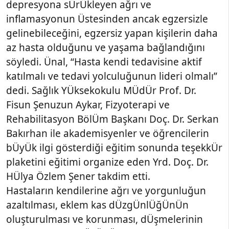
depresyona sÜrÜkleyen ağrı ve
inflamasyonun Üstesinden ancak egzersizle
gelinebileceğini, egzersiz yapan kişilerin daha
az hasta olduğunu ve yaşama bağlandığını
söyledi. Ünal, “Hasta kendi tedavisine aktif
katılmalı ve tedavi yolculuğunun lideri olmalı”
dedi. Sağlık YÜksekokulu MÜdÜr Prof. Dr.
Fisun Şenuzun Aykar, Fizyoterapi ve
Rehabilitasyon BölÜm Başkanı Doç. Dr. Serkan
Bakırhan ile akademisyenler ve öğrencilerin
bÜyÜk ilgi gösterdiği eğitim sonunda teşekkÜr
plaketini eğitimi organize eden Yrd. Doç. Dr.
HÜlya Özlem Şener takdim etti.
Hastaların kendilerine ağrı ve yorgunluğun
azaltılması, eklem kas dÜzgÜnlÜğÜnÜn
oluşturulması ve korunması, dÜşmelerinin