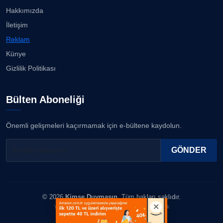
07.08.2026
Hakkımızda
ERDOGAN ARIPINAR
İletişim
Köşe Yazarı
Karşıyaka'da sokaklar çocuk sesleriye yankılandı...
Reklam
07.08.2026
Künye
A. BAHRİ VRESKALA
Gizlilik Politikası
Köşe Yazarı
“Bana bir kez bak” İzmir Hilltown'da ilgi görüyor......
07.08.2026
Bülten Aboneliği
ESAT ERÇETİNGÖZ
Köşe Yazarı
Ayşegül, beyaz bikinisiyle göz doldurdu!...
Önemli gelişmeleri kaçırmamak için e-bültene kaydolun.
06.08.2026
FİRDEVS TUNÇAY
GÖNDER
Köşe Yazarı
SEZGİ KAYA
© 2026
Kimse Duymasın
. Tüm hakları saklıdır.
Köşe Yazarı
Yazılım & Tasarım: Erboy Yayıncılık Reklamcılık