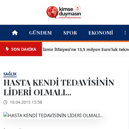
GÜNDEM
SPOR
EKONOMI
M
SON DAKİKA
İzmir İtfaiyesi’ne 13,5 milyon Euro’luk teknoloji 
SAĞLIK
HASTA KENDİ TEDAVİSİNİN
LİDERİ OLMALI...
10.04.2015 15:58