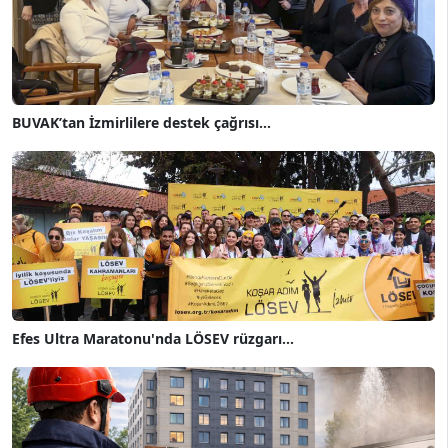
BUVAK’tan İzmirlilere destek çağrısı...
Efes Ultra Maratonu'nda LÖSEV rüzgarı...