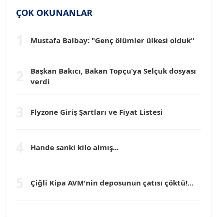
Köşe Yazarı
ÇOK OKUNANLAR
1
Mustafa Balbay: "Genç ölümler ülkesi olduk"
Dr. HAKAN TARTAN
Köşe Yazarı
Başkan Bakıcı, Bakan Topçu’ya Selçuk dosyası
2
verdi
Prof. Dr. YÜCEL OCAK
Köşe Yazarı
3
Flyzone Giriş Şartları ve Fiyat Listesi
TEOMAN GÜRAY
Köşe Yazarı
4
Hande sanki kilo almış...
TUNÇ AFŞAR
5
Köşe Yazarı
Çiğli Kipa AVM'nin deposunun çatısı çöktü!...
YILMAZ DURMAZ