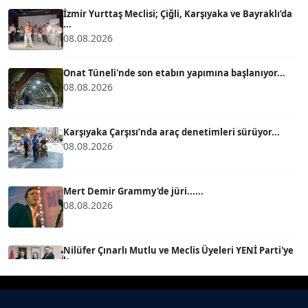
İzmir Yurttaş Meclisi; Çiğli, Karşıyaka ve Bayraklı’da
...
08.08.2026
BÜLENT GÜRLÜK
Köşe Yazarı
Onat Tüneli'nde son etabın yapımına başlanıyor...
08.08.2026
MERT ERBOY
Köşe Yazarı
Karşıyaka Çarşısı’nda araç denetimleri sürüyor...
08.08.2026
BÜLENT SAĞLAM
B
Köşe Yazarı
Mert Demir Grammy'de jüri......
08.08.2026
SEVGİ MOLVA
Köşe Yazarı
Nilüfer Çınarlı Mutlu ve Meclis Üyeleri YENİ Parti'ye
k...
08.08.2026
Prof. Dr. BİLGE DONUK
Köşe Yazarı