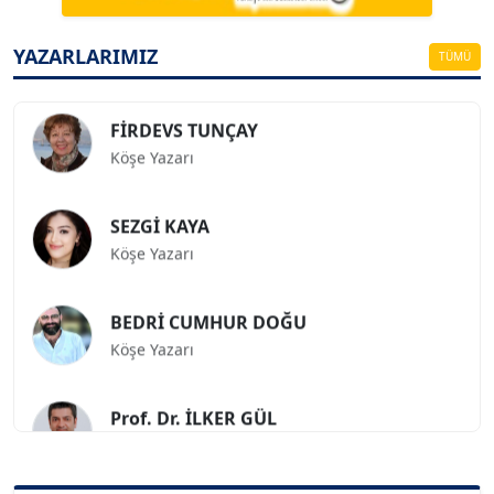
ESAT ERÇETİNGÖZ
Köşe Yazarı
YAZARLARIMIZ
TÜMÜ
FİRDEVS TUNÇAY
Köşe Yazarı
SEZGİ KAYA
Köşe Yazarı
BEDRİ CUMHUR DOĞU
Köşe Yazarı
Prof. Dr. İLKER GÜL
Köşe Yazarı
SİNAN GENÇ