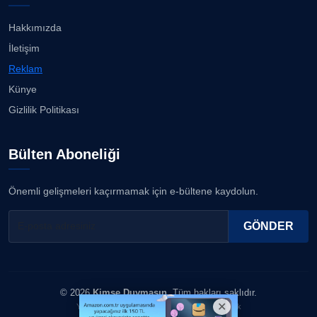
Kuzey Başol, 239 sporcu arasından 8. oldu...
21.07.2026
Hakkımızda
ERDOGAN ARIPINAR
İletişim
Köşe Yazarı
Deniz ve güneşin tadını çıkarıyor......
Reklam
21.07.2026
Künye
A. BAHRİ VRESKALA
Gizlilik Politikası
Köşe Yazarı
Tadı damaklarda kaldı......
21.07.2026
Bülten Aboneliği
ESAT ERÇETİNGÖZ
Köşe Yazarı
Manisalı bocceciler finale kaldı...
Önemli gelişmeleri kaçırmamak için e-bültene kaydolun.
19.07.2026
FİRDEVS TUNÇAY
GÖNDER
Köşe Yazarı
SEZGİ KAYA
© 2026
Kimse Duymasın
. Tüm hakları saklıdır.
Köşe Yazarı
Yazılım & Tasarım: Erboy Yayıncılık Reklamcılık