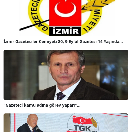
İzmir Gazeteciler Cemiyeti 80, 9 Eylül Gazetesi 14 Yaşında...
"Gazeteci kamu adına görev yapar!"...