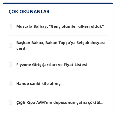
SİNAN GENÇ
ÇOK OKUNANLAR
Köşe Yazarı
1
Mustafa Balbay: "Genç ölümler ülkesi olduk"
Dr. HAKAN TARTAN
Köşe Yazarı
Başkan Bakıcı, Bakan Topçu’ya Selçuk dosyası
2
verdi
Prof. Dr. YÜCEL OCAK
Köşe Yazarı
3
Flyzone Giriş Şartları ve Fiyat Listesi
TEOMAN GÜRAY
Köşe Yazarı
4
Hande sanki kilo almış...
TUNÇ AFŞAR
5
Köşe Yazarı
Çiğli Kipa AVM'nin deposunun çatısı çöktü!...