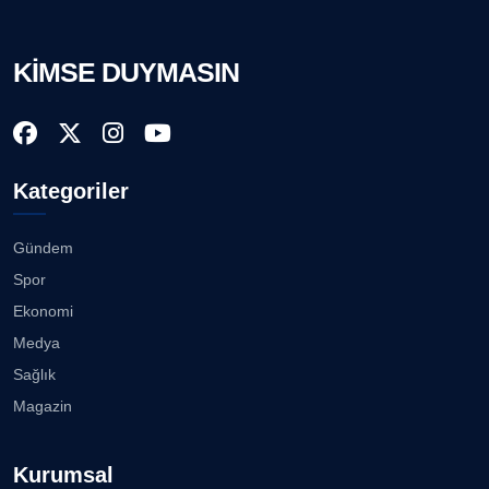
Köşe Yazarı
Akhisargücü Spor Kulübü 14 Yaşında ...
27.07.2026
KİMSE DUYMASIN
AVNİ ERBOY
Köşe Yazarı
"Gazeteci kamu adına görev yapar!"...
23.07.2026
Doç. Dr. LEVENT KÖSTEM
D
Kategoriler
Köşe Yazarı
Bisikletçiler Gömeç'te bisiklet festivalinde
buluşacak ...
23.07.2026
Gündem
CAN BARHAN
Spor
Köşe Yazarı
İzmirli müzisyen, koro şefi Almanya’da popüler
Ekonomi
oldu......
23.07.2026
Medya
Prof. Dr. SEYHAN HASIRCI
Sağlık
Köşe Yazarı
Anne kız şıklık yarışında......
Magazin
23.07.2026
Prof. Dr. YAVUZ TAŞKIRAN
Kurumsal
Köşe Yazarı