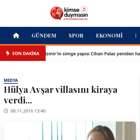
GÜNDEM
SPOR
EKONOMI
M
SON DAKİKA
İzmir’in simge yapısı Cihan Palas yeniden hayat
MEDYA
Hülya Avşar villasını kiraya
verdi...
06.11.2016 13:40