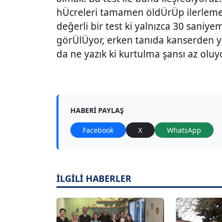
hÜcreleri tamamen öldÜrÜp ilerlemes
değerli bir test ki yalnızca 30 saniye
görÜlÜyor, erken tanıda kanserden y
da ne yazık ki kurtulma şansı az oluyo
HABERI PAYLAŞ
Facebook
X
WhatsApp
İLGİLİ HABERLER