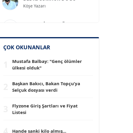
Prof. Dr. İLKER GÜL
Köşe Yazarı
SİNAN GENÇ
ÇOK OKUNANLAR
Köşe Yazarı
Mustafa Balbay: "Genç ölümler
1
ülkesi olduk"
Dr. HAKAN TARTAN
Köşe Yazarı
Başkan Bakıcı, Bakan Topçu’ya
2
Selçuk dosyası verdi
Prof. Dr. YÜCEL OCAK
Köşe Yazarı
Flyzone Giriş Şartları ve Fiyat
3
Listesi
TEOMAN GÜRAY
4
Köşe Yazarı
Hande sanki kilo almış...