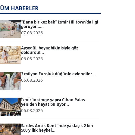
TÜM HABERLER
TUĞÇE TUĞSAVUL BAYSOY
T
Köşe Yazarı
“Bana bir kez bak” İzmir Hilltown'da ilgi
görüyor......
07.08.2026
ATİLLA KÖPRÜLÜOĞLU
Köşe Yazarı
Ayşegül, beyaz bikinisiyle göz
doldurdu!...
06.08.2026
BÜLENT GÜRLÜK
Köşe Yazarı
3 milyon Euroluk düğünle evlendiler...
06.08.2026
MERT ERBOY
Köşe Yazarı
İzmir’in simge yapısı Cihan Palas
yeniden hayat buluyor...
06.08.2026
BÜLENT SAĞLAM
B
Köşe Yazarı
Sardes Antik Kenti’nde yaklaşık 2 bin
500 yıllık heykel...