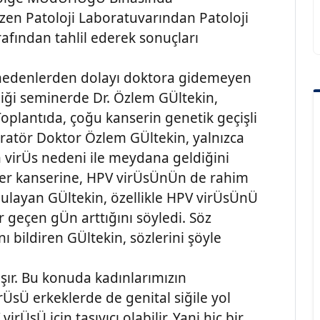
rozen Patoloji Laboratuvarından Patoloji
afından tahlil ederek sonuçları
tli nedenlerden dolayı doktora gidemeyen
diği seminerde Dr. Özlem GÜltekin,
 Toplantıda, çoğu kanserin genetik geçişli
ratör Doktor Özlem GÜltekin, yalnızca
n virÜs nedeni ile meydana geldiğini
ğer kanserine, HPV virÜsÜnÜn de rahim
layan GÜltekin, özellikle HPV virÜsÜnÜ
 geçen gÜn arttığını söyledi. Söz
ı bildiren GÜltekin, sözlerini şöyle
aşır. Bu konuda kadınlarımızın
ÜsÜ erkeklerde de genital siğile yol
irÜsÜ için taşıyıcı olabilir. Yani hiç bir