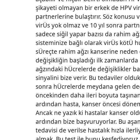
şikayeti olmayan bir erkek de HPV vi
partnerlerine bulaştırır. Söz konusu v
virÜs yok olmaz ve 10 yıl sonra partn
sadece siğil yapar bazısı da rahim ağz
sisteminize bağlı olarak virÜs kötÜ h
sÜreçte rahim ağzı kanserine neden o
değişikliğin başladığı ilk zamanlarda
ağzındaki hÜcrelerde değişiklikler b
sinyalini bize verir. Bu tedaviler oldu
sonra hÜcrelerde meydana gelen değişi
öncekinden daha ileri boyuta taşınan 
ardından hasta, kanser öncesi döneme
Ancak ne yazık ki hastalar kanser ol
ardından bize başvuruyorlar. Bu aşam
tedavisi de verilse hastalık hızla il
almak. Bu test ile bunu keşfediyoruz.