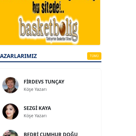
A. BAHRİ VRESKALA
Köşe Yazarı
ESAT ERÇETİNGÖZ
YAZARLARIMIZ
Köşe Yazarı
TÜMÜ
FİRDEVS TUNÇAY
Köşe Yazarı
SEZGİ KAYA
Köşe Yazarı
BEDRİ CUMHUR DOĞU
Köşe Yazarı