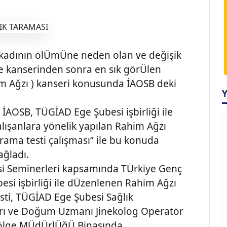
 kadının ölÜmÜne neden olan ve değişik
e kanserinden sonra en sık görÜlen
him Ağzı ) kanseri konusunda İAOSB deki
 İAOSB, TÜGİAD Ege Şubesi işbirliği ile
alışanlara yönelik yapılan Rahim Ağzı
arama testi çalışması” ile bu konuda
ağladı.
si Seminerleri kapsamında TÜrkiye Genç
si işbirliği ile dÜzenlenen Rahim Ağzı
sti, TÜGİAD Ege Şubesi Sağlık
arı ve Doğum Uzmanı Jinekolog Operatör
Bölge MÜdÜrlÜğÜ Binasında