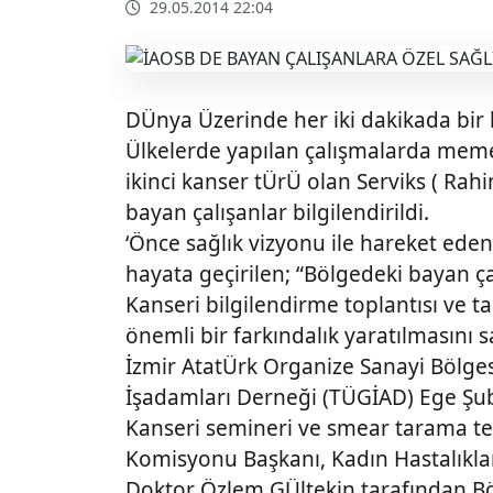
29.05.2014 22:04
DÜnya Üzerinde her iki dakikada bir
Ülkelerde yapılan çalışmalarda mem
ikinci kanser tÜrÜ olan Serviks ( Ra
bayan çalışanlar bilgilendirildi.
‘Önce sağlık vizyonu ile hareket eden
hayata geçirilen; “Bölgedeki bayan ç
Kanseri bilgilendirme toplantısı ve t
önemli bir farkındalık yaratılmasını s
İzmir AtatÜrk Organize Sanayi Bölge
İşadamları Derneği (TÜGİAD) Ege Şube
Kanseri semineri ve smear tarama te
Komisyonu Başkanı, Kadın Hastalıkl
Doktor Özlem GÜltekin tarafından 