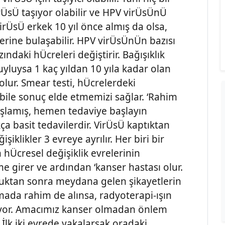
rÜsÜ taşıyor olabilir ve HPV virÜsÜnÜ
irÜsÜ erkek 10 yıl önce almış da olsa,
erine bulaşabilir. HPV virÜsÜnÜn bazısı
ındaki hÜcreleri değiştirir. Bağışıklık
uyluysa 1 kaç yıldan 10 yıla kadar olan
lur. Smear testi, hÜcrelerdeki
 bile sonuç elde etmemizi sağlar. ‘Rahim
aşlamış, hemen tedaviye başlayın
kça basit tedavilerdir. VirÜsÜ kaptıktan
klikler 3 evreye ayrılır. Her biri bir
hÜcresel değişiklik evrelerinin
 girer ve ardından ‘kanser hastası olur.
duktan sonra meydana gelen şikayetlerin
ada rahim de alınsa, radyoterapi-ışın
erliyor. Amacımız kanser olmadan önlem
 İlk iki evrede yakalarsak oradaki