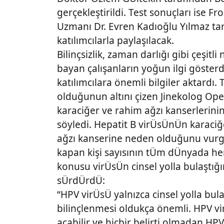
gerçekleştirildi. Test sonuçları ise F
Uzmanı Dr. Evren Kadıoğlu Yılmaz tar
katılımcılarla paylaşılacak.
Bilinçsizlik, zaman darlığı gibi çeşi
bayan çalışanların yoğun ilgi göster
katılımcılara önemli bilgiler aktardı.
olduğunun altını çizen Jinekolog Ope
karaciğer ve rahim ağzı kanserlerini
söyledi. Hepatit B virÜsÜnÜn karaci
ağzı kanserine neden olduğunu vurgu
kapan kişi sayısının tÜm dÜnyada her
konusu virÜsÜn cinsel yolla bulaştığın
sÜrdÜrdÜ:
“HPV virÜsÜ yalnızca cinsel yolla bul
bilinçlenmesi oldukça önemli. HPV vir
açabilir ve hiçbir belirti olmadan HPV v