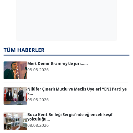
Köşe Yazarı
Dr. ŞABAN ACARBAY
Köşe Yazarı
TÜM HABERLER
TUĞÇE TUĞSAVUL BAYSOY
T
Köşe Yazarı
Mert Demir Grammy'de jüri......
08.08.2026
ATİLLA KÖPRÜLÜOĞLU
Köşe Yazarı
Nilüfer Çınarlı Mutlu ve Meclis Üyeleri YENİ Parti'ye
k...
08.08.2026
BÜLENT GÜRLÜK
Köşe Yazarı
Buca Kent Belleği Sergisi’nde eğlenceli keşif
yolculuğu...
08.08.2026
MERT ERBOY