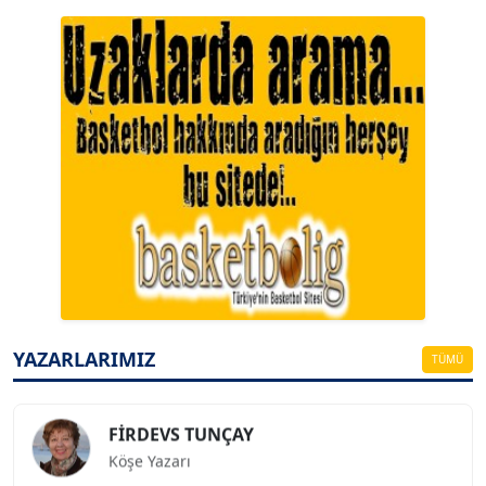
A. BAHRİ VRESKALA
Köşe Yazarı
ESAT ERÇETİNGÖZ
Köşe Yazarı
YAZARLARIMIZ
TÜMÜ
FİRDEVS TUNÇAY
Köşe Yazarı