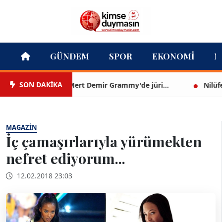
GÜNDEM
SPOR
EKONOMI
M
SON DAKİKA
Mert Demir Grammy'de jüri...
Nilüfer Çın
MAGAZIN
İç çamaşırlarıyla yürümekten
nefret ediyorum...
12.02.2018 23:03