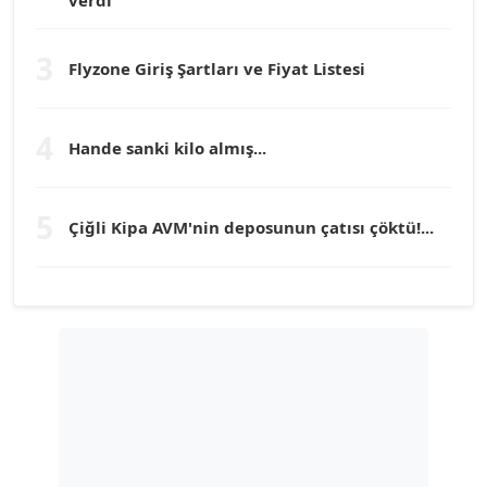
Prof. Dr. YÜCEL OCAK
Köşe Yazarı
3
Flyzone Giriş Şartları ve Fiyat Listesi
TEOMAN GÜRAY
Köşe Yazarı
4
Hande sanki kilo almış...
TUNÇ AFŞAR
5
Köşe Yazarı
Çiğli Kipa AVM'nin deposunun çatısı çöktü!...
YILMAZ DURMAZ
Köşe Yazarı
GÜLPERİ ALTUN KILIÇ
Köşe Yazarı
ERDAL İZGİ