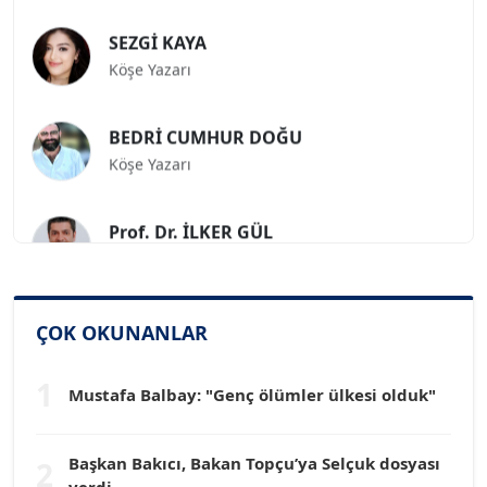
SEZGİ KAYA
Köşe Yazarı
BEDRİ CUMHUR DOĞU
Köşe Yazarı
Prof. Dr. İLKER GÜL
Köşe Yazarı
SİNAN GENÇ
ÇOK OKUNANLAR
Köşe Yazarı
1
Mustafa Balbay: "Genç ölümler ülkesi olduk"
Dr. HAKAN TARTAN
Köşe Yazarı
Başkan Bakıcı, Bakan Topçu’ya Selçuk dosyası
2
verdi