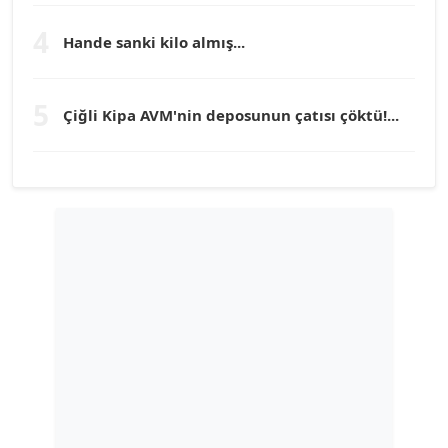
Köşe Yazarı
4
Hande sanki kilo almış...
TUNÇ AFŞAR
5
Köşe Yazarı
Çiğli Kipa AVM'nin deposunun çatısı çöktü!...
YILMAZ DURMAZ
Köşe Yazarı
GÜLPERİ ALTUN KILIÇ
Köşe Yazarı
ERDAL İZGİ
Köşe Yazarı
Dr. ŞABAN ACARBAY