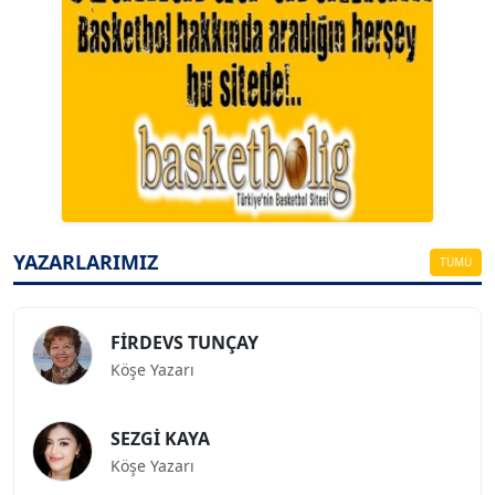
A. BAHRİ VRESKALA
Köşe Yazarı
ESAT ERÇETİNGÖZ
Köşe Yazarı
YAZARLARIMIZ
TÜMÜ
FİRDEVS TUNÇAY
Köşe Yazarı
SEZGİ KAYA
Köşe Yazarı