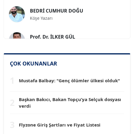
BEDRİ CUMHUR DOĞU
Köşe Yazarı
Prof. Dr. İLKER GÜL
Köşe Yazarı
SİNAN GENÇ
ÇOK OKUNANLAR
Köşe Yazarı
1
Mustafa Balbay: "Genç ölümler ülkesi olduk"
Dr. HAKAN TARTAN
Köşe Yazarı
Başkan Bakıcı, Bakan Topçu’ya Selçuk dosyası
2
verdi
Prof. Dr. YÜCEL OCAK
Köşe Yazarı
3
Flyzone Giriş Şartları ve Fiyat Listesi
TEOMAN GÜRAY