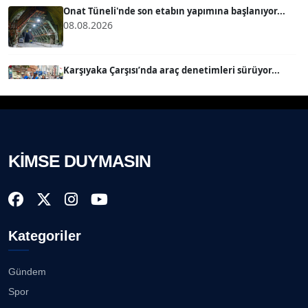
Onat Tüneli'nde son etabın yapımına başlanıyor...
08.08.2026
SEVGİ MOLVA
Köşe Yazarı
Karşıyaka Çarşısı’nda araç denetimleri sürüyor...
08.08.2026
Prof. Dr. BİLGE DONUK
Köşe Yazarı
Mert Demir Grammy'de jüri......
08.08.2026
KİMSE DUYMASIN
AVNİ ERBOY
Köşe Yazarı
Nilüfer Çınarlı Mutlu ve Meclis Üyeleri YENİ Parti'ye
k...
08.08.2026
Doç. Dr. LEVENT KÖSTEM
D
Kategoriler
Köşe Yazarı
Buca Kent Belleği Sergisi’nde eğlenceli keşif
yolculuğu...
08.08.2026
Gündem
CAN BARHAN
Spor
Köşe Yazarı
Başkan Eşki’den Çamdibi çıkarması...