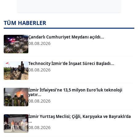
Köşe Yazarı
TÜM HABERLER
TUĞÇE TUĞSAVUL BAYSOY
T
Köşe Yazarı
Çandarlı Cumhuriyet Meydanı açıldı...
08.08.2026
ATİLLA KÖPRÜLÜOĞLU
Köşe Yazarı
Technocity İzmir'de İnşaat Süreci Başladı...
08.08.2026
BÜLENT GÜRLÜK
Köşe Yazarı
İzmir İtfaiyesi’ne 13,5 milyon Euro’luk teknoloji
yatır...
08.08.2026
MERT ERBOY
Köşe Yazarı
İzmir Yurttaş Meclisi; Çiğli, Karşıyaka ve Bayraklı’da
...
08.08.2026
BÜLENT SAĞLAM
B
Köşe Yazarı