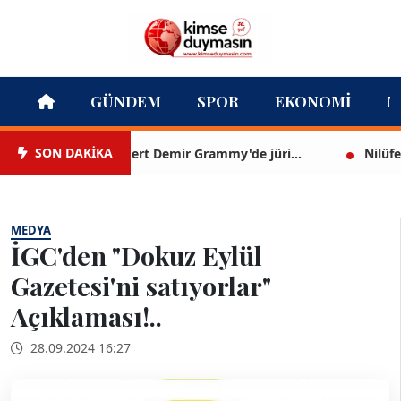
GÜNDEM
SPOR
EKONOMI
M
SON DAKİKA
Mert Demir Grammy'de jüri...
Nilüfer Çın
MEDYA
İGC'den "Dokuz Eylül
Gazetesi'ni satıyorlar"
Açıklaması!..
28.09.2024 16:27