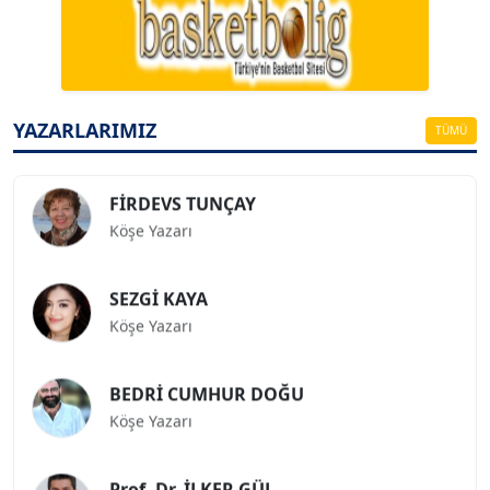
Köşe Yazarı
ESAT ERÇETİNGÖZ
Köşe Yazarı
YAZARLARIMIZ
TÜMÜ
FİRDEVS TUNÇAY
Köşe Yazarı
SEZGİ KAYA
Köşe Yazarı
BEDRİ CUMHUR DOĞU
Köşe Yazarı
Prof. Dr. İLKER GÜL