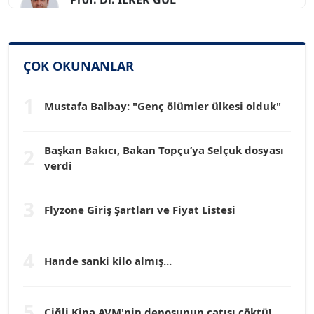
Köşe Yazarı
SİNAN GENÇ
ÇOK OKUNANLAR
Köşe Yazarı
1
Mustafa Balbay: "Genç ölümler ülkesi olduk"
Dr. HAKAN TARTAN
Köşe Yazarı
Başkan Bakıcı, Bakan Topçu’ya Selçuk dosyası
2
verdi
Prof. Dr. YÜCEL OCAK
Köşe Yazarı
3
Flyzone Giriş Şartları ve Fiyat Listesi
TEOMAN GÜRAY
Köşe Yazarı
4
Hande sanki kilo almış...
TUNÇ AFŞAR
5
Köşe Yazarı
Çiğli Kipa AVM'nin deposunun çatısı çöktü!...