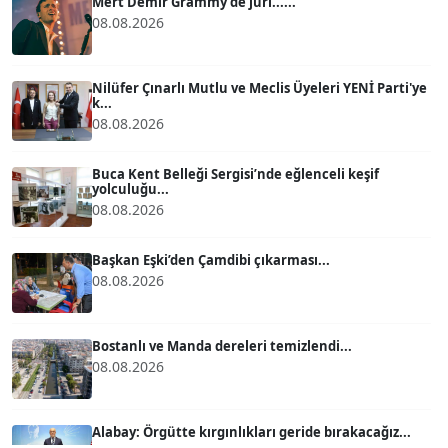
Mert Demir Grammy'de jüri......
08.08.2026
ATİLLA KÖPRÜLÜOĞLU
Köşe Yazarı
Nilüfer Çınarlı Mutlu ve Meclis Üyeleri YENİ Parti'ye
k...
08.08.2026
BÜLENT GÜRLÜK
Köşe Yazarı
Buca Kent Belleği Sergisi’nde eğlenceli keşif
yolculuğu...
08.08.2026
MERT ERBOY
Köşe Yazarı
Başkan Eşki’den Çamdibi çıkarması...
08.08.2026
BÜLENT SAĞLAM
B
Köşe Yazarı
Bostanlı ve Manda dereleri temizlendi...
08.08.2026
SEVGİ MOLVA
Köşe Yazarı
Alabay: Örgütte kırgınlıkları geride bırakacağız...