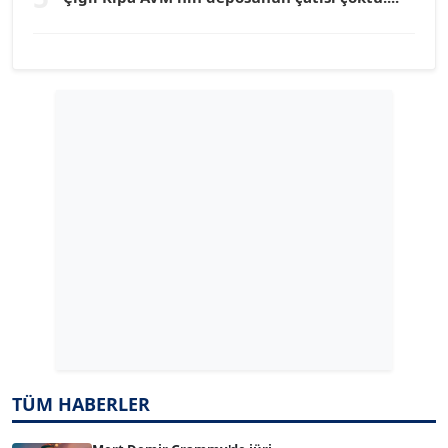
YILMAZ DURMAZ
Köşe Yazarı
GÜLPERİ ALTUN KILIÇ
Köşe Yazarı
ERDAL İZGİ
Köşe Yazarı
Dr. ŞABAN ACARBAY
Köşe Yazarı
TÜM HABERLER
TUĞÇE TUĞSAVUL BAYSOY
T
Köşe Yazarı