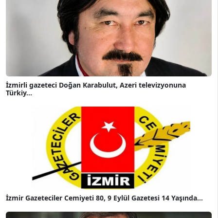
İzmirli gazeteci Doğan Karabulut, Azeri televizyonuna
Türkiy...
İzmir Gazeteciler Cemiyeti 80, 9 Eylül Gazetesi 14 Yaşında...