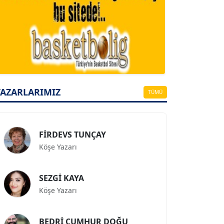
A. BAHRİ VRESKALA
Köşe Yazarı
ESAT ERÇETİNGÖZ
Köşe Yazarı
YAZARLARIMIZ
TÜMÜ
FİRDEVS TUNÇAY
Köşe Yazarı
SEZGİ KAYA
Köşe Yazarı
BEDRİ CUMHUR DOĞU
Köşe Yazarı