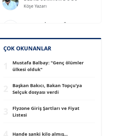
Prof. Dr. İLKER GÜL
Köşe Yazarı
SİNAN GENÇ
ÇOK OKUNANLAR
Köşe Yazarı
Mustafa Balbay: "Genç ölümler
1
ülkesi olduk"
Dr. HAKAN TARTAN
Köşe Yazarı
Başkan Bakıcı, Bakan Topçu’ya
2
Selçuk dosyası verdi
Prof. Dr. YÜCEL OCAK
Köşe Yazarı
Flyzone Giriş Şartları ve Fiyat
3
Listesi
TEOMAN GÜRAY
Köşe Yazarı
4
Hande sanki kilo almış...