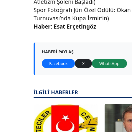
Atletizm Şöleni Başladı)
Spor Fotoğrafı Jüri Özel Ödülü: Okan
Turnuvası’nda Kupa İzmir’in)
Haber: Esat Erçetingöz
HABERI PAYLAŞ
Facebook
X
WhatsApp
İLGİLİ HABERLER