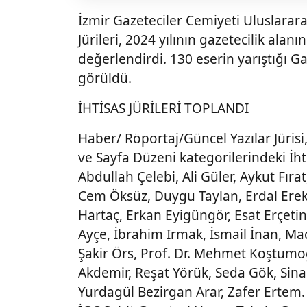
İzmir Gazeteciler Cemiyeti Uluslarara
Jürileri, 2024 yılının gazetecilik alanı
değerlendirdi. 130 eserin yarıştığı Ga
görüldü.
İHTİSAS JÜRİLERİ TOPLANDI
Haber/ Röportaj/Güncel Yazılar Jürisi,
ve Sayfa Düzeni kategorilerindeki İhtis
Abdullah Çelebi, Ali Güler, Aykut Fıra
Cem Öksüz, Duygu Taylan, Erdal Erek
Hartaç, Erkan Eyigüngör, Esat Erçetin
Ayçe, İbrahim Irmak, İsmail İnan, M
Şakir Örs, Prof. Dr. Mehmet Koştumoğ
Akdemir, Reşat Yörük, Seda Gök, Sinan
Yurdagül Bezirgan Arar, Zafer Ertem.