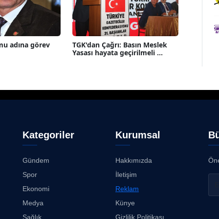
mu adına görev
TGK'dan Çağrı: Basın Meslek
Yasası hayata geçirilmeli ...
Kategoriler
Kurumsal
Bü
Gündem
Hakkımızda
Öne
Spor
İletişim
Ekonomi
Reklam
Medya
Künye
Sağlık
Gizlilik Politikası