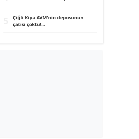
TUNÇ AFŞAR
Çiğli Kipa AVM'nin deposunun
5
Köşe Yazarı
çatısı çöktü!...
YILMAZ DURMAZ
Köşe Yazarı
GÜLPERİ ALTUN KILIÇ
Köşe Yazarı
ERDAL İZGİ
Köşe Yazarı
Dr. ŞABAN ACARBAY
Köşe Yazarı