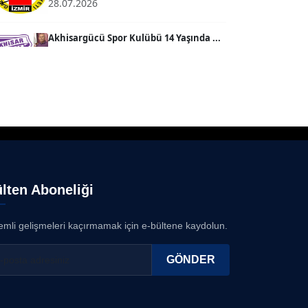
28.07.2026
SEVGİ MOLVA
Köşe Yazarı
Akhisargücü Spor Kulübü 14 Yaşında ...
27.07.2026
Prof. Dr. BİLGE DONUK
Köşe Yazarı
"Gazeteci kamu adına görev yapar!"...
23.07.2026
AVNİ ERBOY
Köşe Yazarı
Bisikletçiler Gömeç'te bisiklet festivalinde
buluşacak ...
23.07.2026
lten Aboneliği
Doç. Dr. LEVENT KÖSTEM
D
Köşe Yazarı
İzmirli müzisyen, koro şefi Almanya’da
popüler oldu......
mli gelişmeleri kaçırmamak için e-bültene kaydolun.
23.07.2026
CAN BARHAN
GÖNDER
Köşe Yazarı
Anne kız şıklık yarışında......
23.07.2026