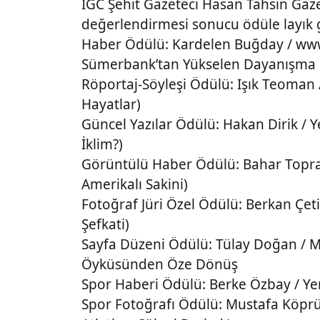
İGC Şehit Gazeteci Hasan Tahsin Gazet
değerlendirmesi sonucu ödüle layık g
Haber Ödülü: Kardelen Buğday / www
Sümerbank’tan Yükselen Dayanışma Se
Röportaj-Söyleşi Ödülü: Işık Teoman
Hayatlar)
Güncel Yazılar Ödülü: Hakan Dirik / 
İklim?)
Görüntülü Haber Ödülü: Bahar Toprak
Amerikalı Sakini)
Fotoğraf Jüri Özel Ödülü: Berkan Çeti
Şefkati)
Sayfa Düzeni Ödülü: Tülay Doğan / Mil
Öyküsünden Öze Dönüş
Spor Haberi Ödülü: Berke Özbay / Yeni
Spor Fotoğrafı Ödülü: Mustafa Köprü