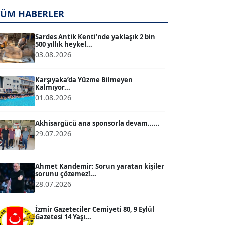
TÜM HABERLER
TUĞÇE TUĞSAVUL BAYSOY
T
Köşe Yazarı
Sardes Antik Kenti’nde yaklaşık 2 bin
500 yıllık heykel...
03.08.2026
ATİLLA KÖPRÜLÜOĞLU
Köşe Yazarı
Karşıyaka’da Yüzme Bilmeyen
Kalmıyor...
01.08.2026
BÜLENT GÜRLÜK
Köşe Yazarı
Akhisargücü ana sponsorla devam......
29.07.2026
MERT ERBOY
Köşe Yazarı
Ahmet Kandemir: Sorun yaratan kişiler
sorunu çözemez!...
28.07.2026
BÜLENT SAĞLAM
B
Köşe Yazarı
İzmir Gazeteciler Cemiyeti 80, 9 Eylül
Gazetesi 14 Yaşı...