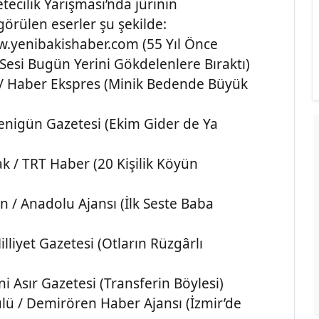
ecilik Yarışması’nda jürinin
örülen eserler şu şekilde:
.yenibakishaber.com (55 Yıl Önce
si Bugün Yerini Gökdelenlere Bıraktı)
 / Haber Ekspres (Minik Bedende Büyük
Yenigün Gazetesi (Ekim Gider de Ya
 / TRT Haber (20 Kişilik Köyün
n / Anadolu Ajansı (İlk Seste Baba
liyet Gazetesi (Otların Rüzgârlı
 Asır Gazetesi (Transferin Böylesi)
lü / Demirören Haber Ajansı (İzmir’de