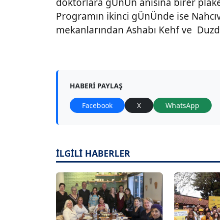
doktorlara gÜnÜn anısına birer plake
Programın ikinci gÜnÜnde ise Nahcıva
mekanlarından Ashabı Kehf ve Duzda
HABERI PAYLAŞ
Facebook
X
WhatsApp
İLGİLİ HABERLER