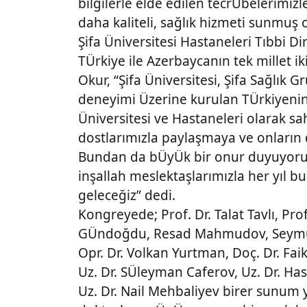
bilgilerle elde edilen tecrÜbelerimizl
daha kaliteli, sağlık hizmeti sunmuş o
Şifa Üniversitesi Hastaneleri Tıbbi Di
TÜrkiye ile Azerbaycanın tek millet i
Okur, “Şifa Üniversitesi, Şifa Sağlık 
deneyimi Üzerine kurulan TÜrkiyenin il
Üniversitesi ve Hastaneleri olarak 
dostlarımızla paylaşmaya ve onların d
Bundan da bÜyÜk bir onur duyuyoruz.
inşallah meslektaşlarımızla her yıl 
geleceğiz” dedi.
Kongreyede; Prof. Dr. Talat Tavlı, Prof
GÜndoğdu, Resad Mahmudov, Seymur 
Opr. Dr. Volkan Yurtman, Doç. Dr. Faik
Uz. Dr. SÜleyman Caferov, Uz. Dr. H
Uz. Dr. Nail Mehbaliyev birer sunu