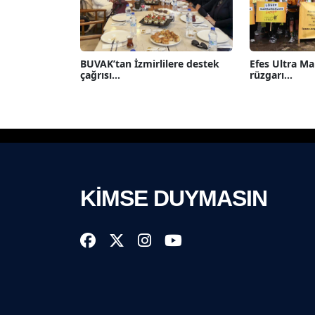
BUVAK’tan İzmirlilere destek
Efes Ultra M
çağrısı...
rüzgarı...
KİMSE DUYMASIN