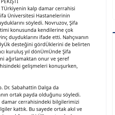
PEKİŞTİ
 TÜrkiyenin kalp damar cerrahisi
fa Üniversitesi Hastanelerinin
yduklarını söyledi. Novruzov, Şifa
ğitimi konusunda kendilerine çok
nç duyduklarını ifade etti. Nahçıvanın
Ük desteğini gördÜklerini de belirten
ncı kuruluş yıl dönÜmÜnde Şifa
ini ağırlamaktan onur ve şeref
isindeki gelişmeleri konuşurken,
. Dr. Sabahattin Dalga da
nın ortak payda olduğunu söyledi.
 damar cerrahisindeki bilgilerimizi
lgiler kattık. Bu sayede ortak akıl ve