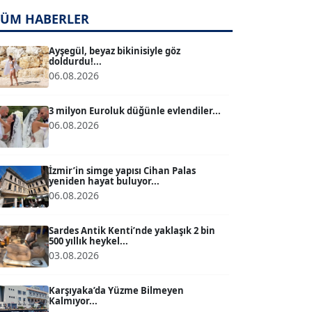
TUĞÇE TUĞSAVUL BAYSOY
T
TÜM HABERLER
Köşe Yazarı
Ayşegül, beyaz bikinisiyle göz
doldurdu!...
ATİLLA KÖPRÜLÜOĞLU
06.08.2026
Köşe Yazarı
3 milyon Euroluk düğünle evlendiler...
06.08.2026
BÜLENT GÜRLÜK
Köşe Yazarı
İzmir’in simge yapısı Cihan Palas
yeniden hayat buluyor...
MERT ERBOY
06.08.2026
Köşe Yazarı
Sardes Antik Kenti’nde yaklaşık 2 bin
500 yıllık heykel...
BÜLENT SAĞLAM
03.08.2026
B
Köşe Yazarı
Karşıyaka’da Yüzme Bilmeyen
Kalmıyor...