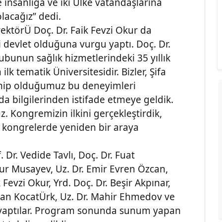
e insanlığa ve iki Ülke vatandaşlarına
lacağız” dedi.
rektörÜ Doç. Dr. Faik Fevzi Okur da
ki devlet olduğuna vurgu yaptı. Doç. Dr.
Grubunun sağlık hizmetlerindeki 35 yıllık
k tematik Üniversitesidir. Bizler, Şifa
sahip olduğumuz bu deneyimleri
a bilgilerinden istifade etmeye geldik.
 Kongremizin ilkini gerçekleştirdik,
bu kongrelerde yeniden bir araya
. Dr. Vedide Tavlı, Doç. Dr. Fuat
Musayev, Uz. Dr. Emir Evren Özcan,
 Fevzi Okur, Yrd. Doç. Dr. Beşir Akpınar,
asan KocatÜrk, Uz. Dr. Mahir Ehmedov ve
m yaptılar. Program sonunda sunum yapan