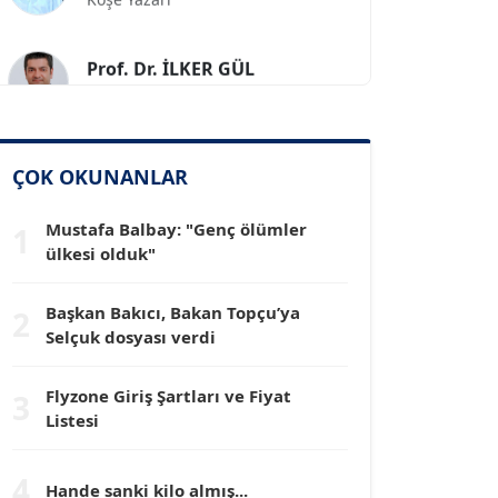
Prof. Dr. İLKER GÜL
Köşe Yazarı
SİNAN GENÇ
Köşe Yazarı
ÇOK OKUNANLAR
Mustafa Balbay: "Genç ölümler
1
Dr. HAKAN TARTAN
ülkesi olduk"
Köşe Yazarı
Başkan Bakıcı, Bakan Topçu’ya
2
Prof. Dr. YÜCEL OCAK
Selçuk dosyası verdi
Köşe Yazarı
Flyzone Giriş Şartları ve Fiyat
3
Listesi
TEOMAN GÜRAY
Köşe Yazarı
4
Hande sanki kilo almış...