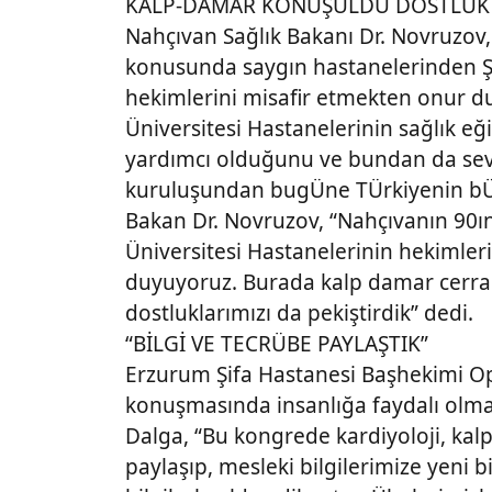
KALP-DAMAR KONUŞULDU DOSTLUK 
Nahçıvan Sağlık Bakanı Dr. Novruzov,
konusunda saygın hastanelerinden Şi
hekimlerini misafir etmekten onur du
Üniversitesi Hastanelerinin sağlık e
yardımcı olduğunu ve bundan da sevi
kuruluşundan bugÜne TÜrkiyenin bÜy
Bakan Dr. Novruzov, “Nahçıvanın 90ı
Üniversitesi Hastanelerinin hekimler
duyuyoruz. Burada kalp damar cerrah
dostluklarımızı da pekiştirdik” dedi.
“BİLGİ VE TECRÜBE PAYLAŞTIK”
Erzurum Şifa Hastanesi Başhekimi Op
konuşmasında insanlığa faydalı olma
Dalga, “Bu kongrede kardiyoloji, kalp
paylaşıp, mesleki bilgilerimize yeni bi