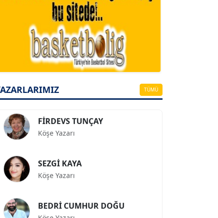
A. BAHRİ VRESKALA
Köşe Yazarı
ESAT ERÇETİNGÖZ
Köşe Yazarı
YAZARLARIMIZ
TÜMÜ
FİRDEVS TUNÇAY
Köşe Yazarı
SEZGİ KAYA
Köşe Yazarı
BEDRİ CUMHUR DOĞU
Köşe Yazarı