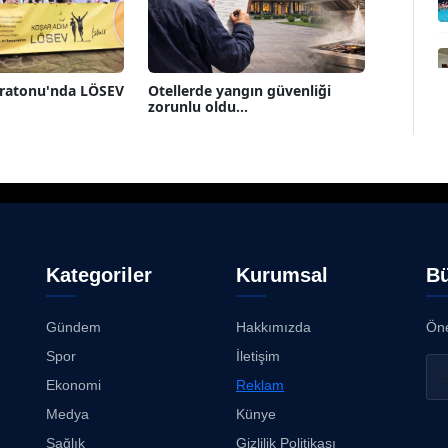
aratonu'nda LÖSEV
Otellerde yangın güvenliği
zorunlu oldu...
Kategoriler
Kurumsal
Bü
Gündem
Hakkımızda
Öne
Spor
İletişim
Ekonomi
Reklam
Medya
Künye
Sağlık
Gizlilik Politikası