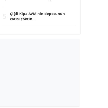
TUNÇ AFŞAR
Köşe Yazarı
Çiğli Kipa AVM'nin deposunun
5
çatısı çöktü!...
YILMAZ DURMAZ
Köşe Yazarı
GÜLPERİ ALTUN KILIÇ
Köşe Yazarı
ERDAL İZGİ
Köşe Yazarı
Dr. ŞABAN ACARBAY
Köşe Yazarı