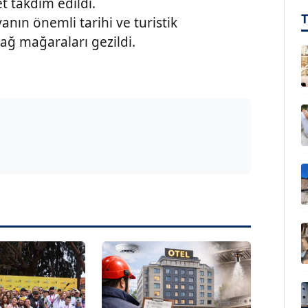
t takdim edildi.
nın önemli tarihi ve turistik
ğ mağaraları gezildi.