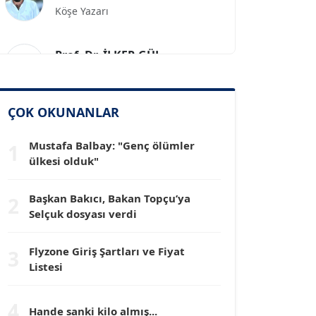
Prof. Dr. İLKER GÜL
Köşe Yazarı
SİNAN GENÇ
ÇOK OKUNANLAR
Köşe Yazarı
Mustafa Balbay: "Genç ölümler
1
Dr. HAKAN TARTAN
ülkesi olduk"
Köşe Yazarı
Başkan Bakıcı, Bakan Topçu’ya
2
Selçuk dosyası verdi
Prof. Dr. YÜCEL OCAK
Köşe Yazarı
Flyzone Giriş Şartları ve Fiyat
3
Listesi
TEOMAN GÜRAY
Köşe Yazarı
4
Hande sanki kilo almış...