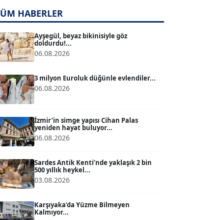
TÜM HABERLER
TUĞÇE TUĞSAVUL BAYSOY
T
Köşe Yazarı
Ayşegül, beyaz bikinisiyle göz
doldurdu!...
06.08.2026
ATİLLA KÖPRÜLÜOĞLU
Köşe Yazarı
3 milyon Euroluk düğünle evlendiler...
06.08.2026
BÜLENT GÜRLÜK
Köşe Yazarı
İzmir’in simge yapısı Cihan Palas
yeniden hayat buluyor...
06.08.2026
MERT ERBOY
Köşe Yazarı
Sardes Antik Kenti’nde yaklaşık 2 bin
500 yıllık heykel...
03.08.2026
BÜLENT SAĞLAM
B
Köşe Yazarı
Karşıyaka’da Yüzme Bilmeyen
Kalmıyor...