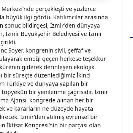
erkezi'nde gerçekleşti ve yüzlerce
la büyük ilgi gördü. Katılımcılar arasında
n sonuç bildirgesi, İzmir'den dünyaya
, İzmir Büyükşehir Belediyesi ve İzmir
irildi.
ç Soyer, kongrenin sivil, şeffaf ve
gulayarak emeği geçen herkese teşekkür
kürenin giderek derinleşen ekolojik,
ı bir süreçte düzenlediğimiz İkinci
tüm Türkiye ve dünyaya yapılan bir
 topyekûn bir yenilenme çağrısıdır. İzmir
ama Ajansı, kongrede alınan her bir
ek ve kararların ne düzeyde hayata
irecek. İzmir’den atılmış evrensel bir
ın İktisat Kongresi’nin bir parçası olan