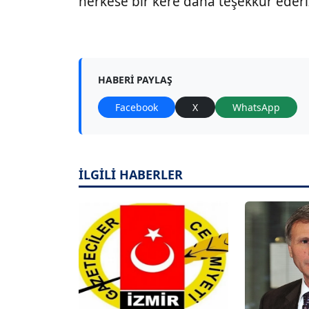
herkese bir kere daha teşekkür ederi
HABERI PAYLAŞ
Facebook
X
WhatsApp
İLGİLİ HABERLER