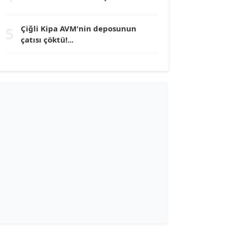
TUNÇ AFŞAR
Çiğli Kipa AVM'nin deposunun
5
Köşe Yazarı
çatısı çöktü!...
YILMAZ DURMAZ
Köşe Yazarı
GÜLPERİ ALTUN KILIÇ
Köşe Yazarı
ERDAL İZGİ
Köşe Yazarı
Dr. ŞABAN ACARBAY
Köşe Yazarı