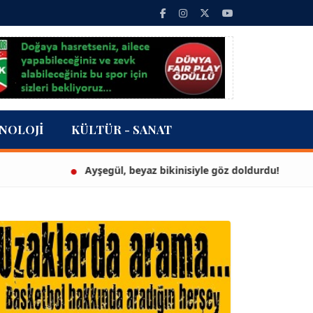
NOLOJI
KÜLTÜR - SANAT
Ayşegül, beyaz bikinisiyle göz doldurdu!
3 mi