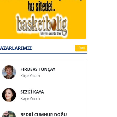
A. BAHRİ VRESKALA
Köşe Yazarı
ESAT ERÇETİNGÖZ
Köşe Yazarı
YAZARLARIMIZ
TÜMÜ
FİRDEVS TUNÇAY
Köşe Yazarı
SEZGİ KAYA
Köşe Yazarı
BEDRİ CUMHUR DOĞU
Köşe Yazarı