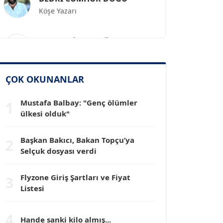
Köşe Yazarı
Prof. Dr. İLKER GÜL
Köşe Yazarı
SİNAN GENÇ
ÇOK OKUNANLAR
Köşe Yazarı
Mustafa Balbay: "Genç ölümler
1
ülkesi olduk"
Dr. HAKAN TARTAN
Köşe Yazarı
Başkan Bakıcı, Bakan Topçu’ya
2
Selçuk dosyası verdi
Prof. Dr. YÜCEL OCAK
Köşe Yazarı
Flyzone Giriş Şartları ve Fiyat
3
Listesi
TEOMAN GÜRAY
4
Köşe Yazarı
Hande sanki kilo almış...