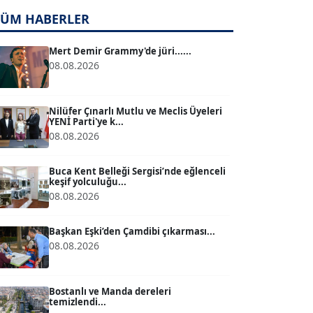
TÜM HABERLER
TUĞÇE TUĞSAVUL BAYSOY
T
Köşe Yazarı
Mert Demir Grammy'de jüri......
08.08.2026
ATİLLA KÖPRÜLÜOĞLU
Köşe Yazarı
Nilüfer Çınarlı Mutlu ve Meclis Üyeleri
YENİ Parti'ye k...
08.08.2026
BÜLENT GÜRLÜK
Köşe Yazarı
Buca Kent Belleği Sergisi’nde eğlenceli
keşif yolculuğu...
08.08.2026
MERT ERBOY
Köşe Yazarı
Başkan Eşki’den Çamdibi çıkarması...
08.08.2026
BÜLENT SAĞLAM
B
Köşe Yazarı
Bostanlı ve Manda dereleri
temizlendi...