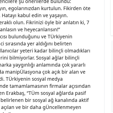
encilere şu önerilerde bulundu:
yın, egolarınızdan kurtulun. Fikirden öte
r. Hatayı kabul edin ve yaşayın.
 olun. Fikrinizi öyle bir anlatın ki, 7
anlasın ve heyecanlansın!”
ıcısı bulunduğunu ve TÜrkiyenin
 sırasında yer aldığını belirten
cılar yeteri kadar bilinçli olmadıkları
ni bilmiyorlar. Sosyal ağlar bilinçli
e marka yaygınlığı anlamında çok yararlı
 da manipÜlasyona çok açık bir alan ve
edi. TÜrkiyenin sosyal medya
içinde tamamlamasının firmalar açısından
en Erakbaş, “TÜm sosyal ağlarda pasif
 belirlenen bir sosyal ağ kanalında aktif
e açılan ve bir daha gÜncellenmeyen