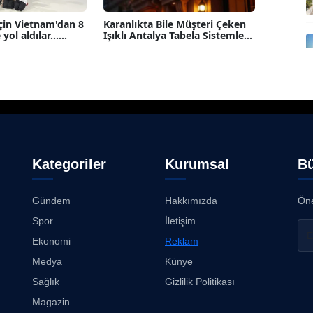
çin Vietnam'dan 8
Karanlıkta Bile Müşteri Çeken
ol aldılar......
Işıklı Antalya Tabela Sistemle...
Kategoriler
Kurumsal
Bü
Gündem
Hakkımızda
Öne
Spor
İletişim
Ekonomi
Reklam
Medya
Künye
Sağlık
Gizlilik Politikası
Magazin