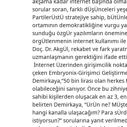
akşama kadar internet başında olmak
sorular soran, farklı dÜşÜnceleri ye
PartilerÜstÜ stratejiye sahip, bÜtÜn
ortamının demokratikliğine vurgu ya
sunduğu özgÜr yazılımların önemine de
örgÜtlenmenin internet kullanımı ile
Doç. Dr. AkgÜl, rekabet ve fark yarat
uzmanlaşmanın gerektiğini ifade etti
İnternet Üzerinden girişimcilik nokta
çeken Embryonix-Girişimci Geliştir
Demirkaya,”50 bin lirası olan herkes 
olabileceğini sanıyor. Önce bu zihniy
sahibi kişilerden oluşacak en az 3, en 
belirten Demirkaya, “ÜrÜn ne? MÜşte
hangi kanalla ulaşacağım? Para sÜrd
istiyorsun?” sorularına yanıt verilm