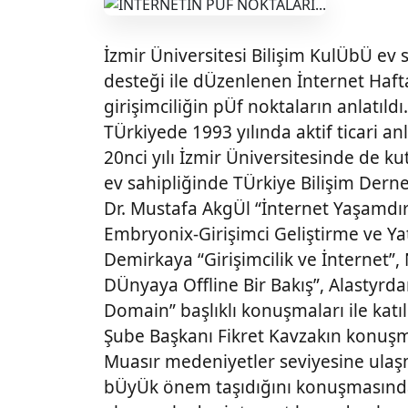
İzmir Üniversitesi Bilişim KulÜbÜ ev 
desteği ile dÜzenlenen İnternet Hafta
girişimciliğin pÜf noktaların anlatıldı.
TÜrkiyede 1993 yılında aktif ticari 
20nci yılı İzmir Üniversitesinde de ku
ev sahipliğinde TÜrkiye Bilişim Derne
Dr. Mustafa AkgÜl “İnternet Yaşamdır
Embryonix-Girişimci Geliştirme ve Y
Demirkaya “Girişimcilik ve İnterne
DÜnyaya Offline Bir Bakış”, Alastyr
Domain” başlıklı konuşmaları ile katıl
Şube Başkanı Fikret Kavzakın konuşma
Muasır medeniyetler seviyesine ula
bÜyÜk önem taşıdığını konuşmasında