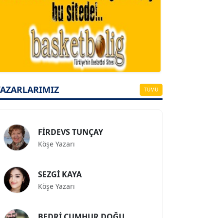
A. BAHRİ VRESKALA
Köşe Yazarı
ESAT ERÇETİNGÖZ
YAZARLARIMIZ
TÜMÜ
Köşe Yazarı
FİRDEVS TUNÇAY
Köşe Yazarı
SEZGİ KAYA
Köşe Yazarı
BEDRİ CUMHUR DOĞU