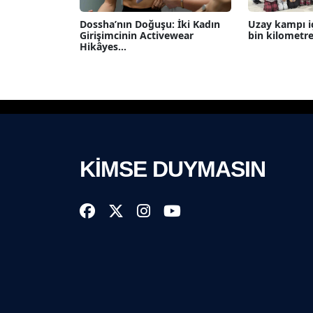
Dossha’nın Doğuşu: İki Kadın
Uzay kampı i
Girişimcinin Activewear
bin kilometre y
Hikâyes...
KİMSE DUYMASIN