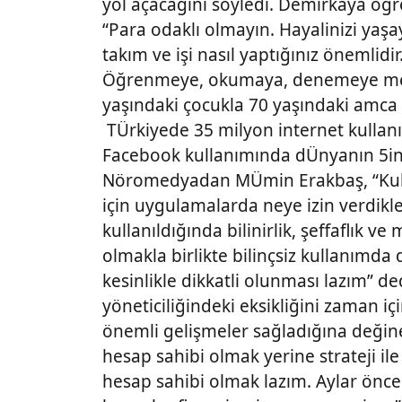
yol açacağını söyledi. Demirkaya öğr
“Para odaklı olmayın. Hayalinizi yaşa
takım ve işi nasıl yaptığınız önemlidi
Öğrenmeye, okumaya, denemeye meraklı
yaşındaki çocukla 70 yaşındaki amca 
TÜrkiyede 35 milyon internet kullan
Facebook kullanımında dÜnyanın 5inci
Nöromedyadan MÜmin Erakbaş, “Kullanı
için uygulamalarda neye izin verdikleri
kullanıldığında bilinirlik, şeffaflık v
olmakla birlikte bilinçsiz kullanımda
kesinlikle dikkatli olunması lazım” d
yöneticiliğindeki eksikliğini zaman 
önemli gelişmeler sağladığına değin
hesap sahibi olmak yerine strateji ile
hesap sahibi olmak lazım. Aylar önc