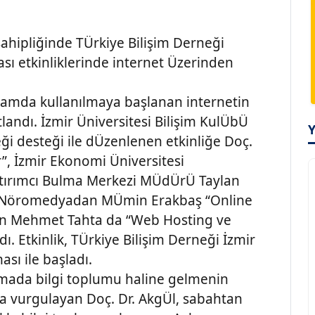
sahipliğinde TÜrkiye Bilişim Derneği
sı etkinliklerinde internet Üzerinden
anlamda kullanılmaya başlanan internetin
tlandı. İzmir Üniversitesi Bilişim KulÜbÜ
ği desteği ile dÜzenlenen etkinliğe Doç.
”, İzmir Ekonomi Üniversitesi
atırımcı Bulma Merkezi MÜdÜrÜ Taylan
t”, Nöromedyadan MÜmin Erakbaş “Online
dan Mehmet Tahta da “Web Hosting ve
dı. Etkinlik, TÜrkiye Bilişim Derneği İzmir
sı ile başladı.
şmada bilgi toplumu haline gelmenin
 vurgulayan Doç. Dr. AkgÜl, sabahtan