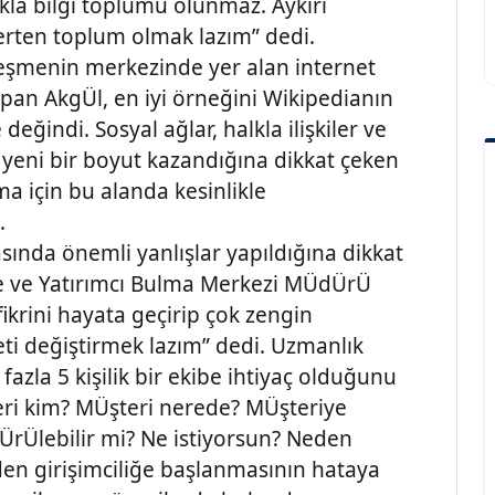
la bilgi toplumu olunmaz. Aykırı
şerten toplum olmak lazım” dedi.
leşmenin merkezinde yer alan internet
pan AkgÜl, en iyi örneğini Wikipedianın
ğindi. Sosyal ağlar, halkla ilişkiler ve
 yeni bir boyut kazandığına dikkat çeken
ma için bu alanda kesinlikle
.
sında önemli yanlışlar yapıldığına dikkat
me ve Yatırımcı Bulma Merkezi MÜdÜrÜ
fikrini hayata geçirip çok zengin
eti değiştirmek lazım” dedi. Uzmanlık
fazla 5 kişilik bir ekibe ihtiyaç olduğunu
ri kim? MÜşteri nerede? MÜşteriye
ÜrÜlebilir mi? Ne istiyorsun? Neden
eden girişimciliğe başlanmasının hataya