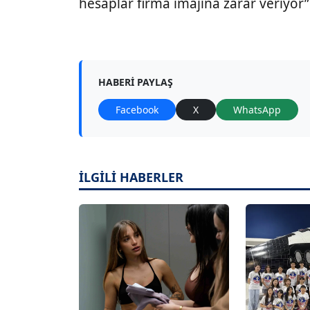
hesaplar firma imajına zarar veriyor”
HABERI PAYLAŞ
Facebook
X
WhatsApp
İLGİLİ HABERLER