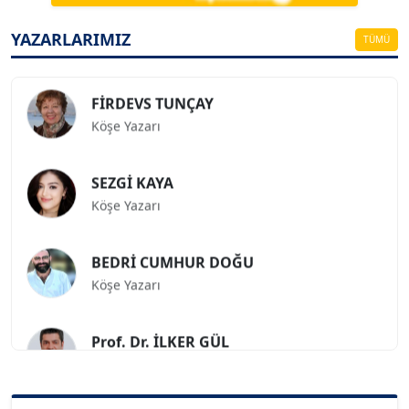
ESAT ERÇETİNGÖZ
Köşe Yazarı
YAZARLARIMIZ
TÜMÜ
FİRDEVS TUNÇAY
Köşe Yazarı
SEZGİ KAYA
Köşe Yazarı
BEDRİ CUMHUR DOĞU
Köşe Yazarı
Prof. Dr. İLKER GÜL
Köşe Yazarı
SİNAN GENÇ