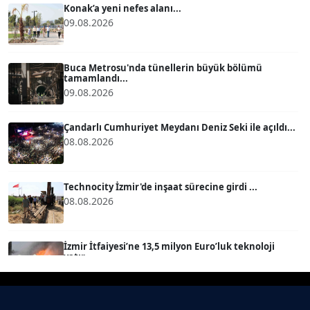
Konak’a yeni nefes alanı...
09.08.2026
BÜLENT GÜRLÜK
Köşe Yazarı
Buca Metrosu'nda tünellerin büyük bölümü
tamamlandı...
09.08.2026
MERT ERBOY
Köşe Yazarı
Çandarlı Cumhuriyet Meydanı Deniz Seki ile açıldı...
08.08.2026
BÜLENT SAĞLAM
B
Köşe Yazarı
Technocity İzmir'de inşaat sürecine girdi ...
08.08.2026
SEVGİ MOLVA
Köşe Yazarı
İzmir İtfaiyesi’ne 13,5 milyon Euro’luk teknoloji
yatır...
08.08.2026
Prof. Dr. BİLGE DONUK
Köşe Yazarı
Çiğli, Karşıyaka ve Bayraklı’da devam... ...