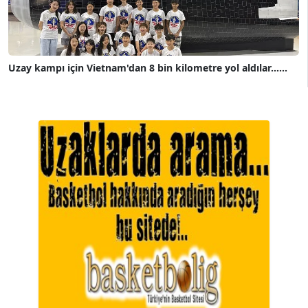
Uzay kampı için Vietnam'dan 8 bin kilometre yol aldılar......
A. BAHRİ VRESKALA
Köşe Yazarı