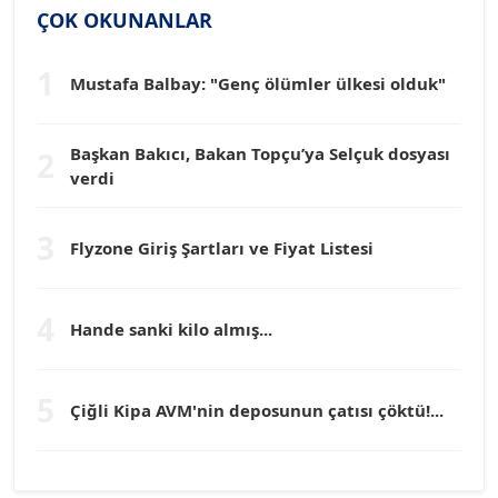
ÇOK OKUNANLAR
Köşe Yazarı
1
Mustafa Balbay: "Genç ölümler ülkesi olduk"
Dr. HAKAN TARTAN
Köşe Yazarı
Başkan Bakıcı, Bakan Topçu’ya Selçuk dosyası
2
verdi
Prof. Dr. YÜCEL OCAK
Köşe Yazarı
3
Flyzone Giriş Şartları ve Fiyat Listesi
TEOMAN GÜRAY
Köşe Yazarı
4
Hande sanki kilo almış...
TUNÇ AFŞAR
5
Çiğli Kipa AVM'nin deposunun çatısı çöktü!...
Köşe Yazarı
YILMAZ DURMAZ