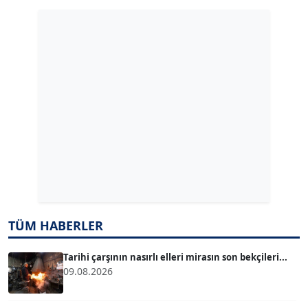
Köşe Yazarı
GÜLPERİ ALTUN KILIÇ
Köşe Yazarı
ERDAL İZGİ
Köşe Yazarı
Dr. ŞABAN ACARBAY
Köşe Yazarı
TÜM HABERLER
TUĞÇE TUĞSAVUL BAYSOY
T
Köşe Yazarı
Tarihi çarşının nasırlı elleri mirasın son bekçileri...
09.08.2026
ATİLLA KÖPRÜLÜOĞLU
Köşe Yazarı