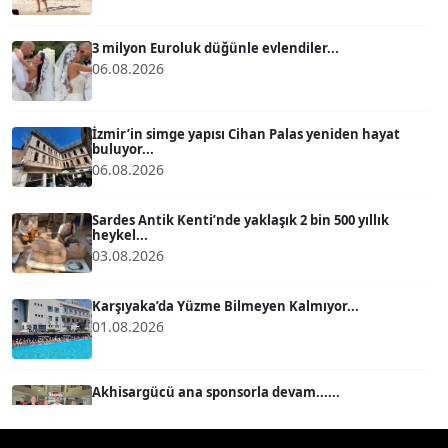
ATİLLA KÖPRÜLÜOĞLU
Köşe Yazarı
3 milyon Euroluk düğünle evlendiler...
06.08.2026
BÜLENT GÜRLÜK
Köşe Yazarı
İzmir’in simge yapısı Cihan Palas yeniden hayat
buluyor...
06.08.2026
MERT ERBOY
Köşe Yazarı
Sardes Antik Kenti’nde yaklaşık 2 bin 500 yıllık
heykel...
03.08.2026
BÜLENT SAĞLAM
B
Köşe Yazarı
Karşıyaka’da Yüzme Bilmeyen Kalmıyor...
01.08.2026
SEVGİ MOLVA
Köşe Yazarı
Akhisargücü ana sponsorla devam......
29.07.2026
Prof. Dr. BİLGE DONUK