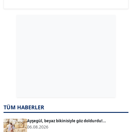
YILMAZ DURMAZ
Köşe Yazarı
GÜLPERİ ALTUN KILIÇ
Köşe Yazarı
ERDAL İZGİ
Köşe Yazarı
Dr. ŞABAN ACARBAY
Köşe Yazarı
TÜM HABERLER
TUĞÇE TUĞSAVUL BAYSOY
T
Köşe Yazarı
Ayşegül, beyaz bikinisiyle göz doldurdu!...
06.08.2026