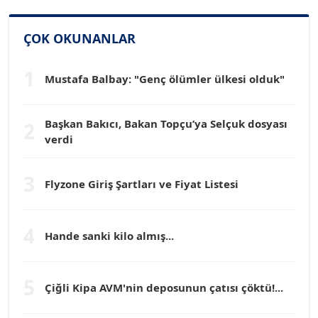
SİNAN GENÇ
ÇOK OKUNANLAR
Köşe Yazarı
1
Mustafa Balbay: "Genç ölümler ülkesi olduk"
Dr. HAKAN TARTAN
Köşe Yazarı
Başkan Bakıcı, Bakan Topçu’ya Selçuk dosyası
2
verdi
Prof. Dr. YÜCEL OCAK
Köşe Yazarı
3
Flyzone Giriş Şartları ve Fiyat Listesi
TEOMAN GÜRAY
Köşe Yazarı
4
Hande sanki kilo almış...
TUNÇ AFŞAR
5
Çiğli Kipa AVM'nin deposunun çatısı çöktü!...
Köşe Yazarı