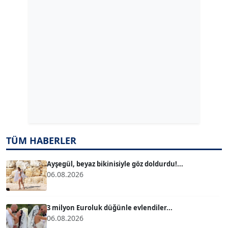
GÜLPERİ ALTUN KILIÇ
Köşe Yazarı
ERDAL İZGİ
Köşe Yazarı
Dr. ŞABAN ACARBAY
Köşe Yazarı
TÜM HABERLER
TUĞÇE TUĞSAVUL BAYSOY
T
Köşe Yazarı
Ayşegül, beyaz bikinisiyle göz doldurdu!...
06.08.2026
ATİLLA KÖPRÜLÜOĞLU
Köşe Yazarı
3 milyon Euroluk düğünle evlendiler...
06.08.2026