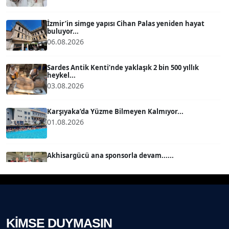
BÜLENT GÜRLÜK
Köşe Yazarı
İzmir’in simge yapısı Cihan Palas yeniden hayat
buluyor...
06.08.2026
MERT ERBOY
Köşe Yazarı
Sardes Antik Kenti’nde yaklaşık 2 bin 500 yıllık
heykel...
03.08.2026
BÜLENT SAĞLAM
B
Köşe Yazarı
Karşıyaka’da Yüzme Bilmeyen Kalmıyor...
01.08.2026
SEVGİ MOLVA
Köşe Yazarı
Akhisargücü ana sponsorla devam......
29.07.2026
Prof. Dr. BİLGE DONUK
Köşe Yazarı
Ahmet Kandemir: Sorun yaratan kişiler sorunu
çözemez!...
28.07.2026
KİMSE DUYMASIN
AVNİ ERBOY