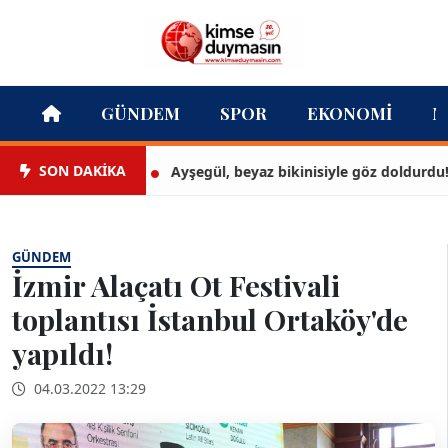
GÜNDEM
SPOR
EKONOMI
M
SON DAKİKA
Ayşegül, beyaz bikinisiyle göz doldurdu!
GÜNDEM
İzmir Alaçatı Ot Festivali
toplantısı İstanbul Ortaköy'de
yapıldı!
04.03.2022 13:29