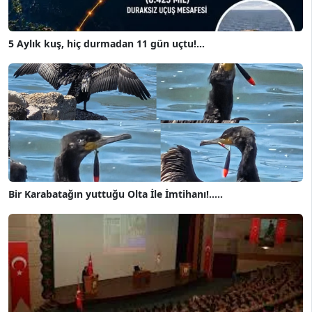
5 Aylık kuş, hiç durmadan 11 gün uçtu!...
Bir Karabatağın yuttuğu Olta İle İmtihanı!.....