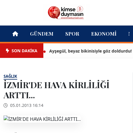
GÜNDEM
SPOR
EKONOMI
M
SON DAKİKA
Ayşegül, beyaz bikinisiyle göz doldurdu!
SAĞLIK
İZMİR'DE HAVA KİRLİLİĞİ
ARTTI...
05.01.2013 16:14