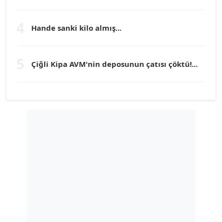
TEOMAN GÜRAY
Köşe Yazarı
4
Hande sanki kilo almış...
TUNÇ AFŞAR
5
Çiğli Kipa AVM'nin deposunun çatısı çöktü!...
Köşe Yazarı
YILMAZ DURMAZ
Köşe Yazarı
GÜLPERİ ALTUN KILIÇ
Köşe Yazarı
ERDAL İZGİ
Köşe Yazarı