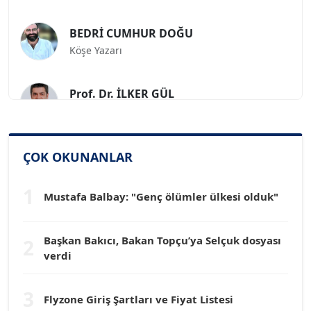
BEDRİ CUMHUR DOĞU
Köşe Yazarı
Prof. Dr. İLKER GÜL
Köşe Yazarı
SİNAN GENÇ
ÇOK OKUNANLAR
Köşe Yazarı
1
Mustafa Balbay: "Genç ölümler ülkesi olduk"
Dr. HAKAN TARTAN
Köşe Yazarı
Başkan Bakıcı, Bakan Topçu’ya Selçuk dosyası
2
verdi
Prof. Dr. YÜCEL OCAK
Köşe Yazarı
3
Flyzone Giriş Şartları ve Fiyat Listesi