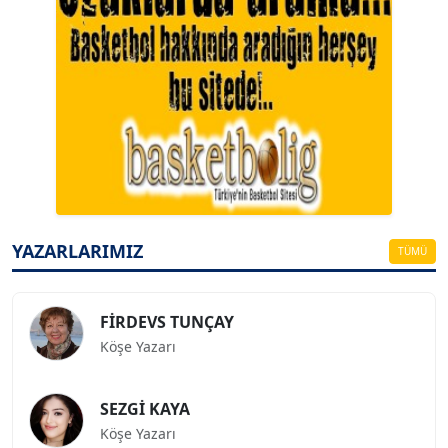
A. BAHRİ VRESKALA
Köşe Yazarı
ESAT ERÇETİNGÖZ
Köşe Yazarı
YAZARLARIMIZ
TÜMÜ
FİRDEVS TUNÇAY
Köşe Yazarı
SEZGİ KAYA
Köşe Yazarı