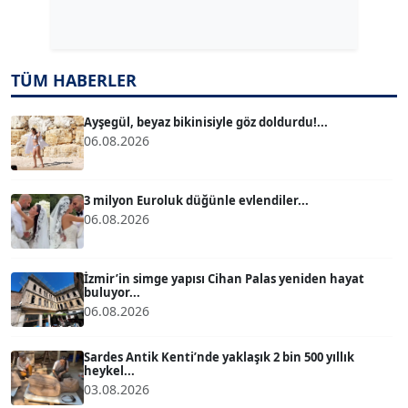
Dr. ŞABAN ACARBAY
Köşe Yazarı
TÜM HABERLER
TUĞÇE TUĞSAVUL BAYSOY
T
Köşe Yazarı
Ayşegül, beyaz bikinisiyle göz doldurdu!...
06.08.2026
ATİLLA KÖPRÜLÜOĞLU
Köşe Yazarı
3 milyon Euroluk düğünle evlendiler...
06.08.2026
BÜLENT GÜRLÜK
Köşe Yazarı
İzmir’in simge yapısı Cihan Palas yeniden hayat
buluyor...
06.08.2026
MERT ERBOY
Köşe Yazarı
Sardes Antik Kenti’nde yaklaşık 2 bin 500 yıllık
heykel...
03.08.2026
BÜLENT SAĞLAM