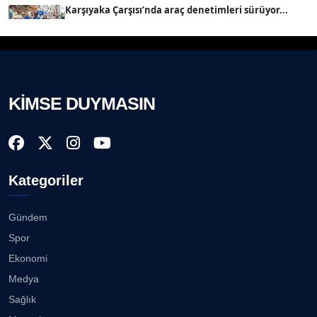
Karşıyaka Çarşısı’nda araç denetimleri sürüyor...
08.08.2026
Prof. Dr. BİLGE DONUK
Köşe Yazarı
Mert Demir Grammy'de jüri......
08.08.2026
KİMSE DUYMASIN
AVNİ ERBOY
Köşe Yazarı
Nilüfer Çınarlı Mutlu ve Meclis Üyeleri YENİ Parti'ye
k...
08.08.2026
Doç. Dr. LEVENT KÖSTEM
D
Kategoriler
Köşe Yazarı
Buca Kent Belleği Sergisi’nde eğlenceli keşif
yolculuğu...
08.08.2026
Gündem
CAN BARHAN
Spor
Köşe Yazarı
Başkan Eşki’den Çamdibi çıkarması...
Ekonomi
08.08.2026
Medya
Prof. Dr. SEYHAN HASIRCI
Sağlık
Köşe Yazarı
Bostanlı ve Manda dereleri temizlendi...