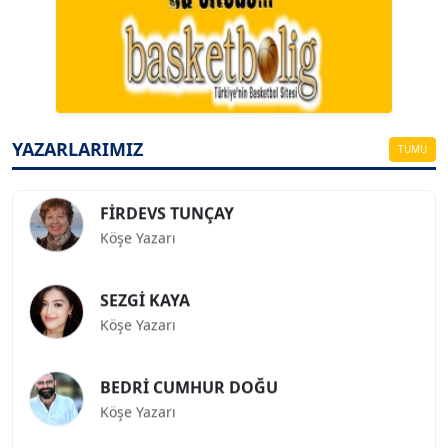
A. BAHRİ VRESKALA
Köşe Yazarı
ESAT ERÇETİNGÖZ
Köşe Yazarı
YAZARLARIMIZ
TÜMÜ
FİRDEVS TUNÇAY
Köşe Yazarı
SEZGİ KAYA
Köşe Yazarı
BEDRİ CUMHUR DOĞU
Köşe Yazarı