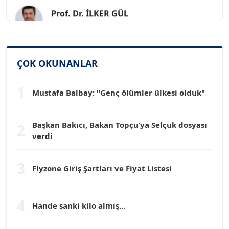
Prof. Dr. İLKER GÜL
Köşe Yazarı
SİNAN GENÇ
Köşe Yazarı
ÇOK OKUNANLAR
1
Mustafa Balbay: "Genç ölümler ülkesi olduk"
Dr. HAKAN TARTAN
Köşe Yazarı
Başkan Bakıcı, Bakan Topçu’ya Selçuk dosyası
2
verdi
Prof. Dr. YÜCEL OCAK
Köşe Yazarı
3
Flyzone Giriş Şartları ve Fiyat Listesi
TEOMAN GÜRAY
Köşe Yazarı
4
Hande sanki kilo almış...
TUNÇ AFŞAR