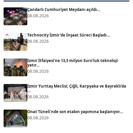
Köşe Yazarı
Çandarlı Cumhuriyet Meydanı açıldı...
08.08.2026
ATİLLA KÖPRÜLÜOĞLU
Köşe Yazarı
Technocity İzmir'de İnşaat Süreci Başladı...
08.08.2026
BÜLENT GÜRLÜK
Köşe Yazarı
İzmir İtfaiyesi’ne 13,5 milyon Euro’luk teknoloji
yatır...
08.08.2026
MERT ERBOY
Köşe Yazarı
İzmir Yurttaş Meclisi; Çiğli, Karşıyaka ve Bayraklı’da
...
08.08.2026
BÜLENT SAĞLAM
B
Köşe Yazarı
Onat Tüneli'nde son etabın yapımına başlanıyor...
08.08.2026
SEVGİ MOLVA
Köşe Yazarı