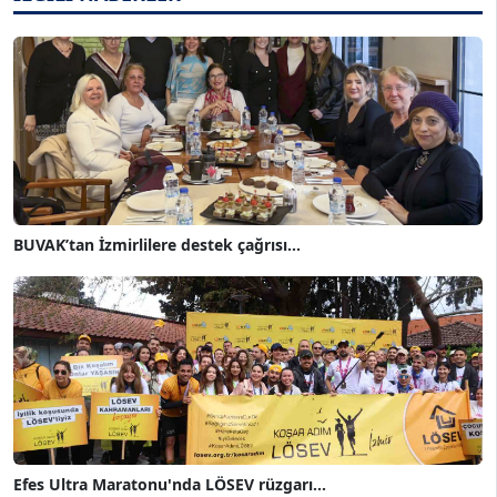
BUVAK’tan İzmirlilere destek çağrısı...
Efes Ultra Maratonu'nda LÖSEV rüzgarı...