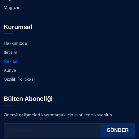
Köşe Yazarı
Mert Demir Grammy'de jüri......
Magazin
08.08.2026
Prof. Dr. YAVUZ TAŞKIRAN
Kurumsal
Köşe Yazarı
Nilüfer Çınarlı Mutlu ve Meclis Üyeleri YENİ Parti'ye
k...
08.08.2026
Hakkımızda
ERDOGAN ARIPINAR
İletişim
Köşe Yazarı
Buca Kent Belleği Sergisi’nde eğlenceli keşif
Reklam
yolculuğu...
08.08.2026
Künye
A. BAHRİ VRESKALA
Gizlilik Politikası
Köşe Yazarı
Başkan Eşki’den Çamdibi çıkarması...
08.08.2026
Bülten Aboneliği
ESAT ERÇETİNGÖZ
Köşe Yazarı
Bostanlı ve Manda dereleri temizlendi...
Önemli gelişmeleri kaçırmamak için e-bültene kaydolun.
08.08.2026
FİRDEVS TUNÇAY
GÖNDER
Köşe Yazarı