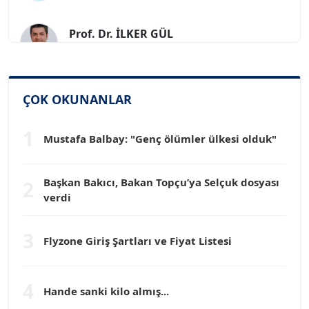
Prof. Dr. İLKER GÜL
Köşe Yazarı
SİNAN GENÇ
ÇOK OKUNANLAR
Köşe Yazarı
1
Mustafa Balbay: "Genç ölümler ülkesi olduk"
Dr. HAKAN TARTAN
Köşe Yazarı
Başkan Bakıcı, Bakan Topçu’ya Selçuk dosyası
2
verdi
Prof. Dr. YÜCEL OCAK
Köşe Yazarı
3
Flyzone Giriş Şartları ve Fiyat Listesi
TEOMAN GÜRAY
Köşe Yazarı
4
Hande sanki kilo almış...