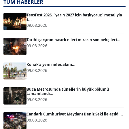
TÜM HABERLER
TUĞÇE TUĞSAVUL BAYSOY
T
Köşe Yazarı
TeosFest 2026, "yarın 2027 için başlıyoruz" mesajıyla
s...
09.08.2026
ATİLLA KÖPRÜLÜOĞLU
Köşe Yazarı
Tarihi çarşının nasırlı elleri mirasın son bekçileri...
09.08.2026
BÜLENT GÜRLÜK
Köşe Yazarı
Konak’a yeni nefes alanı...
09.08.2026
MERT ERBOY
Köşe Yazarı
Buca Metrosu'nda tünellerin büyük bölümü
tamamlandı...
09.08.2026
BÜLENT SAĞLAM
B
Köşe Yazarı
Çandarlı Cumhuriyet Meydanı Deniz Seki ile açıldı...
08.08.2026
SEVGİ MOLVA