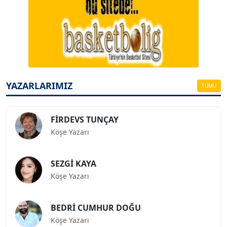
A. BAHRİ VRESKALA
Köşe Yazarı
ESAT ERÇETİNGÖZ
Köşe Yazarı
YAZARLARIMIZ
TÜMÜ
FİRDEVS TUNÇAY
Köşe Yazarı
SEZGİ KAYA
Köşe Yazarı
BEDRİ CUMHUR DOĞU
Köşe Yazarı