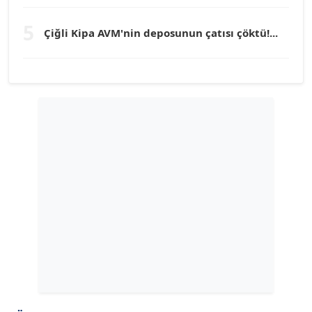
TUNÇ AFŞAR
5
Köşe Yazarı
Çiğli Kipa AVM'nin deposunun çatısı çöktü!...
YILMAZ DURMAZ
Köşe Yazarı
GÜLPERİ ALTUN KILIÇ
Köşe Yazarı
ERDAL İZGİ
Köşe Yazarı
Dr. ŞABAN ACARBAY
Köşe Yazarı