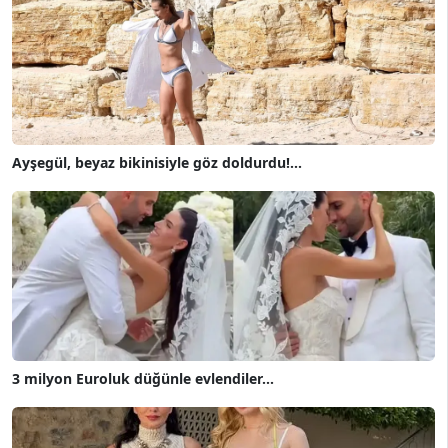
Ayşegül, beyaz bikinisiyle göz doldurdu!...
3 milyon Euroluk düğünle evlendiler...