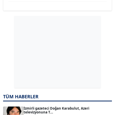
YILMAZ DURMAZ
Köşe Yazarı
GÜLPERİ ALTUN KILIÇ
Köşe Yazarı
ERDAL İZGİ
Köşe Yazarı
Dr. ŞABAN ACARBAY
Köşe Yazarı
TÜM HABERLER
TUĞÇE TUĞSAVUL BAYSOY
T
Köşe Yazarı
İzmirli gazeteci Doğan Karabulut, Azeri
televizyonuna T...