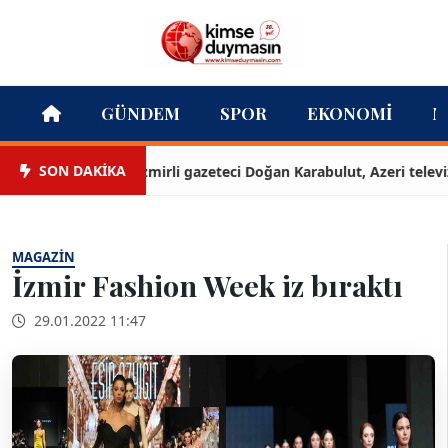
GÜNDEM
SPOR
EKONOMI
M
SON DAKİKA
İzmirli gazeteci Doğan Karabulut, Azeri televizyon
MAGAZIN
İzmir Fashion Week iz bıraktı
29.01.2022 11:47