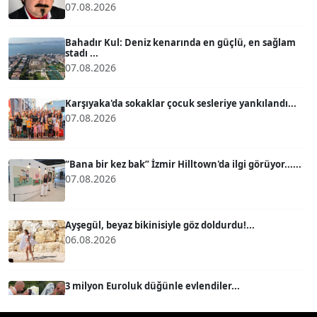
07.08.2026
ATİLLA KÖPRÜLÜOĞLU
Köşe Yazarı
Bahadır Kul: Deniz kenarında en güçlü, en sağlam
stadı ...
07.08.2026
BÜLENT GÜRLÜK
Köşe Yazarı
Karşıyaka'da sokaklar çocuk sesleriye yankılandı...
07.08.2026
MERT ERBOY
Köşe Yazarı
“Bana bir kez bak” İzmir Hilltown'da ilgi görüyor......
07.08.2026
BÜLENT SAĞLAM
B
Köşe Yazarı
Ayşegül, beyaz bikinisiyle göz doldurdu!...
06.08.2026
SEVGİ MOLVA
Köşe Yazarı
3 milyon Euroluk düğünle evlendiler...
06.08.2026