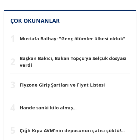
SİNAN GENÇ
ÇOK OKUNANLAR
Köşe Yazarı
1
Mustafa Balbay: "Genç ölümler ülkesi olduk"
Dr. HAKAN TARTAN
Köşe Yazarı
Başkan Bakıcı, Bakan Topçu’ya Selçuk dosyası
2
verdi
Prof. Dr. YÜCEL OCAK
Köşe Yazarı
3
Flyzone Giriş Şartları ve Fiyat Listesi
TEOMAN GÜRAY
Köşe Yazarı
4
Hande sanki kilo almış...
TUNÇ AFŞAR
5
Çiğli Kipa AVM'nin deposunun çatısı çöktü!...
Köşe Yazarı