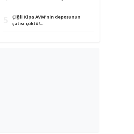
TUNÇ AFŞAR
Çiğli Kipa AVM'nin deposunun
5
Köşe Yazarı
çatısı çöktü!...
YILMAZ DURMAZ
Köşe Yazarı
GÜLPERİ ALTUN KILIÇ
Köşe Yazarı
ERDAL İZGİ
Köşe Yazarı
Dr. ŞABAN ACARBAY
Köşe Yazarı