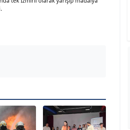
nda tek İzmirli olarak yarışıp madalya
.