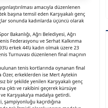
yaygınlaştırılması amacıyla düzenlenen
 tek başına temsil eden Karşıyakalı genç
açlar sonunda kadınlarda üçüncü olarak
por Bakanlığı, Ağrı Belediyesi, Ağrı
 Tenis Federasyonu ve Serhat Kalkınma
 93’ü erkek 44’ü kadın olmak üzere 23
 Tenis Turnuvası düzenlenen final maçının
bulunan tenis kortlarında oynanan final
 Özer, erkeklerden ise Mert Aytekin
nsız bir şekilde yenilen Karşıyakalı genç
a çıktı ve rakibini geçerek kürsüye
’e ve Karşıyaka’ya madalya getirdi.
sçi, şampiyonluğu kaçırdığına