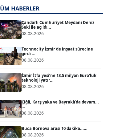
TÜM HABERLER
TUĞÇE TUĞSAVUL BAYSOY
T
Köşe Yazarı
Çandarlı Cumhuriyet Meydanı Deniz
Seki ile açıldı...
08.08.2026
ATİLLA KÖPRÜLÜOĞLU
Köşe Yazarı
Technocity İzmir'de inşaat sürecine
girdi ...
08.08.2026
BÜLENT GÜRLÜK
Köşe Yazarı
İzmir İtfaiyesi’ne 13,5 milyon Euro’luk
teknoloji yatır...
08.08.2026
MERT ERBOY
Köşe Yazarı
Çiğli, Karşıyaka ve Bayraklı’da devam...
...
08.08.2026
BÜLENT SAĞLAM
B
Köşe Yazarı
Buca Bornova arası 10 dakika......
08.08.2026