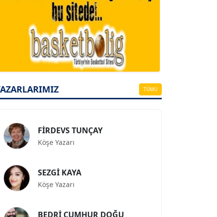
A. BAHRİ VRESKALA
Köşe Yazarı
ESAT ERÇETİNGÖZ
YAZARLARIMIZ
Köşe Yazarı
TÜMÜ
FİRDEVS TUNÇAY
Köşe Yazarı
SEZGİ KAYA
Köşe Yazarı
BEDRİ CUMHUR DOĞU
Köşe Yazarı