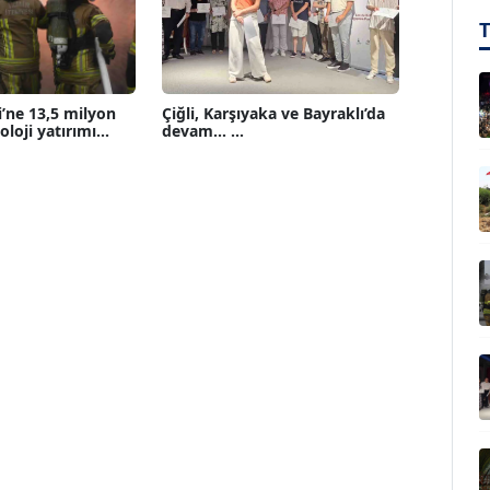
i’ne 13,5 milyon
Çiğli, Karşıyaka ve Bayraklı’da
loji yatırımı...
devam... ...