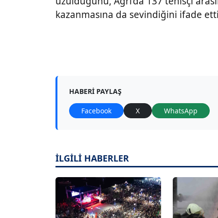
üzüldüğünü, Ağrı’da 137 tenisçi arası
kazanmasına da sevindiğini ifade etti
HABERI PAYLAŞ
Facebook
X
WhatsApp
İLGİLİ HABERLER