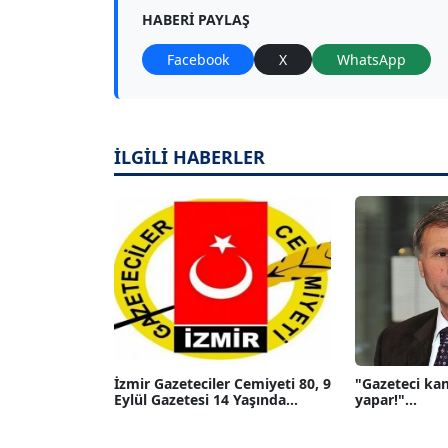
HABERI PAYLAŞ
Facebook
X
WhatsApp
İLGİLİ HABERLER
İzmir Gazeteciler Cemiyeti 80, 9
"Gazeteci ka
Eylül Gazetesi 14 Yaşında...
yapar!"...