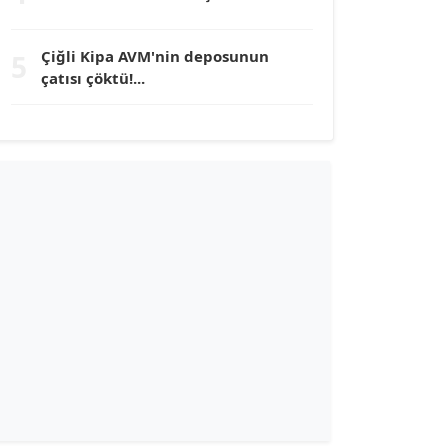
TUNÇ AFŞAR
Çiğli Kipa AVM'nin deposunun
5
Köşe Yazarı
çatısı çöktü!...
YILMAZ DURMAZ
Köşe Yazarı
GÜLPERİ ALTUN KILIÇ
Köşe Yazarı
ERDAL İZGİ
Köşe Yazarı
Dr. ŞABAN ACARBAY
Köşe Yazarı