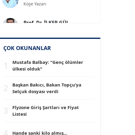
Prof. Dr. İLKER GÜL
Köşe Yazarı
SİNAN GENÇ
ÇOK OKUNANLAR
Köşe Yazarı
Mustafa Balbay: "Genç ölümler
1
Dr. HAKAN TARTAN
ülkesi olduk"
Köşe Yazarı
Başkan Bakıcı, Bakan Topçu’ya
2
Selçuk dosyası verdi
Prof. Dr. YÜCEL OCAK
Köşe Yazarı
Flyzone Giriş Şartları ve Fiyat
3
Listesi
TEOMAN GÜRAY
Köşe Yazarı
4
Hande sanki kilo almış...