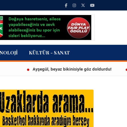
NOLOJI
KÜLTÜR - SANAT
Ayşegül, beyaz bikinisiyle göz doldurdu!
3 mil