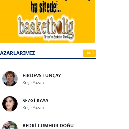
A. BAHRİ VRESKALA
Köşe Yazarı
ESAT ERÇETİNGÖZ
Köşe Yazarı
YAZARLARIMIZ
TÜMÜ
FİRDEVS TUNÇAY
Köşe Yazarı
SEZGİ KAYA
Köşe Yazarı
BEDRİ CUMHUR DOĞU
Köşe Yazarı