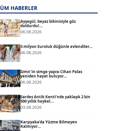
TUĞÇE TUĞSAVUL BAYSOY
TÜM HABERLER
T
Köşe Yazarı
Ayşegül, beyaz bikinisiyle göz
doldurdu!...
ATİLLA KÖPRÜLÜOĞLU
06.08.2026
Köşe Yazarı
3 milyon Euroluk düğünle evlendiler...
06.08.2026
BÜLENT GÜRLÜK
Köşe Yazarı
İzmir’in simge yapısı Cihan Palas
yeniden hayat buluyor...
06.08.2026
MERT ERBOY
Köşe Yazarı
Sardes Antik Kenti’nde yaklaşık 2 bin
500 yıllık heykel...
03.08.2026
BÜLENT SAĞLAM
B
Köşe Yazarı
Karşıyaka’da Yüzme Bilmeyen
Kalmıyor...