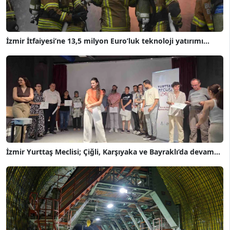
İzmir İtfaiyesi’ne 13,5 milyon Euro’luk teknoloji yatırımı...
İzmir Yurttaş Meclisi; Çiğli, Karşıyaka ve Bayraklı’da devam...