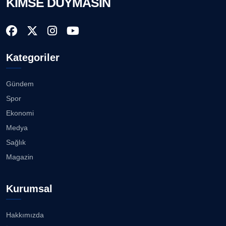
KİMSE DUYMASIN
Köşe Yazarı
Başkan Eşki’den Çamdibi çıkarması...
08.08.2026
Doç. Dr. LEVENT KÖSTEM
D
Köşe Yazarı
Kategoriler
Bostanlı ve Manda dereleri temizlendi...
08.08.2026
Gündem
CAN BARHAN
Köşe Yazarı
Spor
Alabay: Örgütte kırgınlıkları geride bırakacağız...
Ekonomi
08.08.2026
Medya
Prof. Dr. SEYHAN HASIRCI
Köşe Yazarı
Sağlık
İzmirli gazeteci Doğan Karabulut, Azeri
Magazin
televizyonuna T...
07.08.2026
Prof. Dr. YAVUZ TAŞKIRAN
Köşe Yazarı
Kurumsal
Bahadır Kul: Deniz kenarında en güçlü, en sağlam
stadı ...
07.08.2026
Hakkımızda
ERDOGAN ARIPINAR