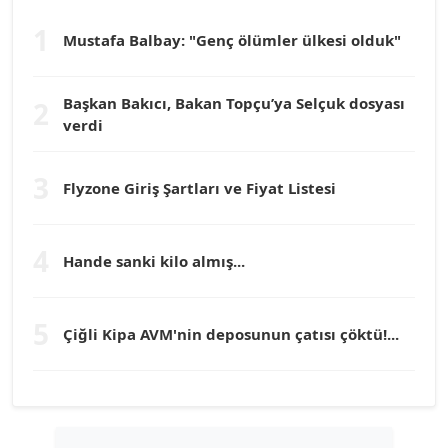
1
Dr. HAKAN TARTAN
Mustafa Balbay: "Genç ölümler ülkesi olduk"
Köşe Yazarı
Başkan Bakıcı, Bakan Topçu’ya Selçuk dosyası
2
Prof. Dr. YÜCEL OCAK
verdi
Köşe Yazarı
3
Flyzone Giriş Şartları ve Fiyat Listesi
TEOMAN GÜRAY
Köşe Yazarı
4
Hande sanki kilo almış...
TUNÇ AFŞAR
Köşe Yazarı
5
Çiğli Kipa AVM'nin deposunun çatısı çöktü!...
YILMAZ DURMAZ
Köşe Yazarı