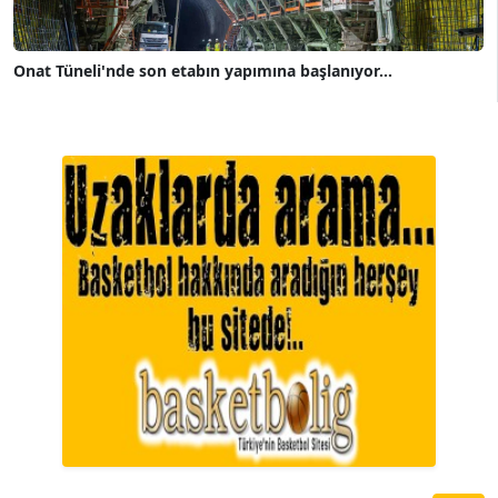
Onat Tüneli'nde son etabın yapımına başlanıyor...
A. BAHRİ VRESKALA
Köşe Yazarı
ESAT ERÇETİNGÖZ
Köşe Yazarı