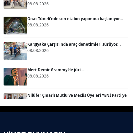
BÜLENT GÜRLÜK
08.08.2026
Köşe Yazarı
Onat Tüneli'nde son etabın yapımına başlanıyor...
08.08.2026
MERT ERBOY
Köşe Yazarı
Karşıyaka Çarşısı’nda araç denetimleri sürüyor...
08.08.2026
BÜLENT SAĞLAM
B
Köşe Yazarı
Mert Demir Grammy'de jüri......
08.08.2026
SEVGİ MOLVA
Köşe Yazarı
Nilüfer Çınarlı Mutlu ve Meclis Üyeleri YENİ Parti'ye
k...
08.08.2026
Prof. Dr. BİLGE DONUK
Köşe Yazarı
Buca Kent Belleği Sergisi’nde eğlenceli keşif
yolculuğu...
08.08.2026
AVNİ ERBOY