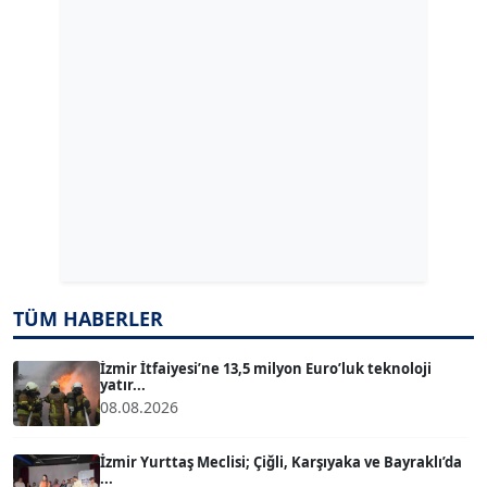
GÜLPERİ ALTUN KILIÇ
Köşe Yazarı
ERDAL İZGİ
Köşe Yazarı
Dr. ŞABAN ACARBAY
Köşe Yazarı
TUĞÇE TUĞSAVUL BAYSOY
TÜM HABERLER
T
Köşe Yazarı
İzmir İtfaiyesi’ne 13,5 milyon Euro’luk teknoloji
yatır...
ATİLLA KÖPRÜLÜOĞLU
08.08.2026
Köşe Yazarı
İzmir Yurttaş Meclisi; Çiğli, Karşıyaka ve Bayraklı’da
...