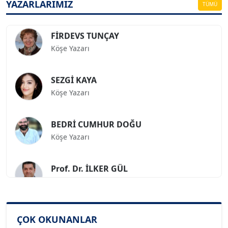
YAZARLARIMIZ
TÜMÜ
FİRDEVS TUNÇAY
Köşe Yazarı
SEZGİ KAYA
Köşe Yazarı
BEDRİ CUMHUR DOĞU
Köşe Yazarı
Prof. Dr. İLKER GÜL
Köşe Yazarı
SİNAN GENÇ
Köşe Yazarı
ÇOK OKUNANLAR