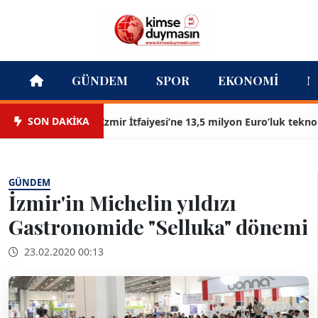
GÜNDEM
SPOR
EKONOMI
M
SON DAKİKA
İzmir İtfaiyesi’ne 13,5 milyon Euro’luk teknoloji y
GÜNDEM
İzmir'in Michelin yıldızı
Gastronomide "Selluka" dönemi
23.02.2020 00:13