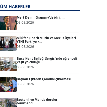
TÜM HABERLER
TUĞÇE TUĞSAVUL BAYSOY
T
Köşe Yazarı
Mert Demir Grammy'de jüri......
08.08.2026
ATİLLA KÖPRÜLÜOĞLU
Köşe Yazarı
Nilüfer Çınarlı Mutlu ve Meclis Üyeleri
YENİ Parti'ye k...
08.08.2026
BÜLENT GÜRLÜK
Köşe Yazarı
Buca Kent Belleği Sergisi’nde eğlenceli
keşif yolculuğu...
08.08.2026
MERT ERBOY
Köşe Yazarı
Başkan Eşki’den Çamdibi çıkarması...
08.08.2026
BÜLENT SAĞLAM
B
Köşe Yazarı
Bostanlı ve Manda dereleri
temizlendi...