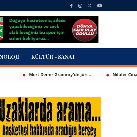
NOLOJI
KÜLTÜR - SANAT
Mert Demir Grammy'de jüri...
Nilüfer Çınarlı Mutl