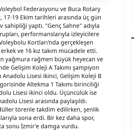
e Voleybol Federasyonu ve Buca Rotary
k, 17-19 Ekim tarihleri arasında üç gün
 sahipliği yaptı. "Genç Sahne" adıyla
upları, performanslarıyla izleyicilere
aj Voleybolu Kortları'nda gerçekleşen
erkek ve 16 kız takım mücadele etti.
 yoğun yağmura rağmen büyük heyecan ve
sinde Gelişim Koleji A Takımı şampiyon
nadolu Lisesi ikinci, Gelişim Koleji B
gorisinde Altekma 1 Takımı birinciliği
lu Lisesi ikinci oldu. Üçüncülük ise
nadolu Lisesi arasında paylaşıldı.
üller törenle takdim edilirken, şenlik
arıyla sona erdi. Bir kez daha spor,
fta sonu İzmir'e damga vurdu.