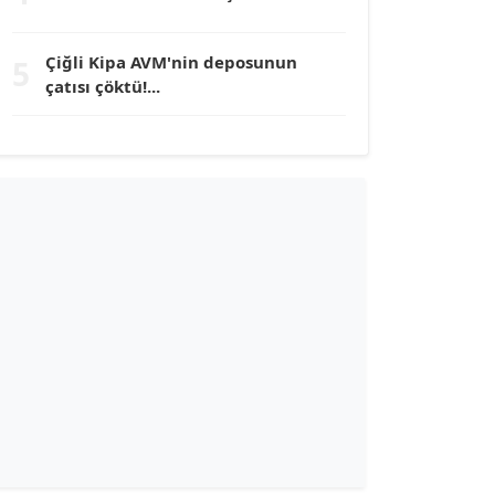
TUNÇ AFŞAR
Çiğli Kipa AVM'nin deposunun
5
Köşe Yazarı
çatısı çöktü!...
YILMAZ DURMAZ
Köşe Yazarı
GÜLPERİ ALTUN KILIÇ
Köşe Yazarı
ERDAL İZGİ
Köşe Yazarı
Dr. ŞABAN ACARBAY
Köşe Yazarı