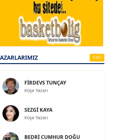
A. BAHRİ VRESKALA
Köşe Yazarı
ESAT ERÇETİNGÖZ
Köşe Yazarı
YAZARLARIMIZ
TÜMÜ
FİRDEVS TUNÇAY
Köşe Yazarı
SEZGİ KAYA
Köşe Yazarı
BEDRİ CUMHUR DOĞU
Köşe Yazarı