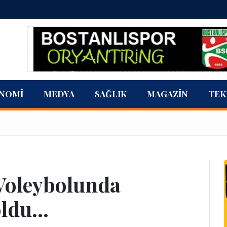
NOMI
MEDYA
SAĞLIK
MAGAZIN
TEK
 Voleybolunda
ldu...