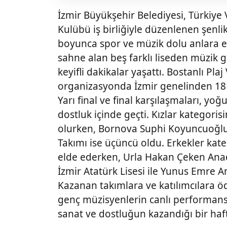
İzmir Büyükşehir Belediyesi, Türkiy
Kulübü iş birliğiyle düzenlenen şenli
boyunca spor ve müzik dolu anlara ev
sahne alan beş farklı liseden müzik gr
keyifli dakikalar yaşattı. Bostanlı Pl
organizasyonda İzmir genelinden 18 
Yarı final ve final karşılaşmaları,
dostluk içinde geçti. Kızlar kategori
olurken, Bornova Suphi Koyuncuoğlu A
Takımı ise üçüncü oldu. Erkekler kate
elde ederken, Urla Hakan Çeken Anado
İzmir Atatürk Lisesi ile Yunus Emre A
Kazanan takımlara ve katılımcılara öd
genç müzisyenlerin canlı performansl
sanat ve dostluğun kazandığı bir ha