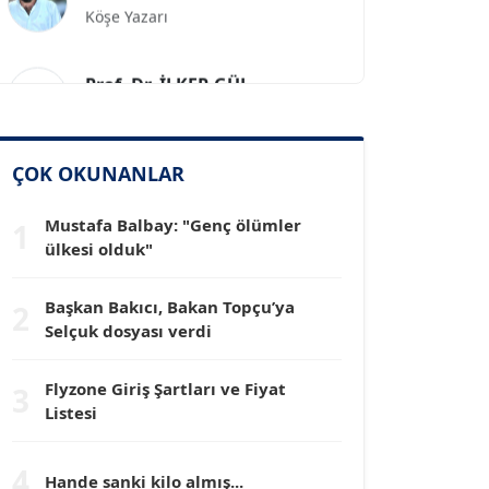
Prof. Dr. İLKER GÜL
Köşe Yazarı
SİNAN GENÇ
ÇOK OKUNANLAR
Köşe Yazarı
Mustafa Balbay: "Genç ölümler
1
Dr. HAKAN TARTAN
ülkesi olduk"
Köşe Yazarı
Başkan Bakıcı, Bakan Topçu’ya
2
Selçuk dosyası verdi
Prof. Dr. YÜCEL OCAK
Köşe Yazarı
Flyzone Giriş Şartları ve Fiyat
3
Listesi
TEOMAN GÜRAY
Köşe Yazarı
4
Hande sanki kilo almış...