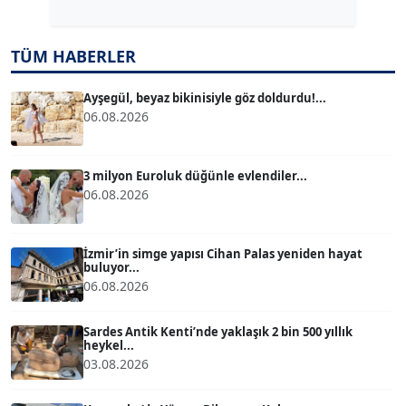
TUĞÇE TUĞSAVUL BAYSOY
TÜM HABERLER
T
Köşe Yazarı
Ayşegül, beyaz bikinisiyle göz doldurdu!...
06.08.2026
ATİLLA KÖPRÜLÜOĞLU
Köşe Yazarı
3 milyon Euroluk düğünle evlendiler...
06.08.2026
BÜLENT GÜRLÜK
Köşe Yazarı
İzmir’in simge yapısı Cihan Palas yeniden hayat
buluyor...
06.08.2026
MERT ERBOY
Köşe Yazarı
Sardes Antik Kenti’nde yaklaşık 2 bin 500 yıllık
heykel...
03.08.2026
BÜLENT SAĞLAM
B
Köşe Yazarı