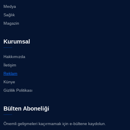
23.07.2026
Medya
Prof. Dr. SEYHAN HASIRCI
Sağlık
Köşe Yazarı
Bisikletçiler Gömeç'te bisiklet festivalinde
Magazin
buluşacak ...
23.07.2026
Prof. Dr. YAVUZ TAŞKIRAN
Kurumsal
Köşe Yazarı
İzmirli müzisyen, koro şefi Almanya’da popüler
oldu......
23.07.2026
Hakkımızda
ERDOGAN ARIPINAR
İletişim
Köşe Yazarı
Anne kız şıklık yarışında......
Reklam
23.07.2026
Künye
A. BAHRİ VRESKALA
Gizlilik Politikası
Köşe Yazarı
Kuzey Başol, 239 sporcu arasından 8. oldu...
21.07.2026
Bülten Aboneliği
ESAT ERÇETİNGÖZ
Köşe Yazarı
Deniz ve güneşin tadını çıkarıyor......
Önemli gelişmeleri kaçırmamak için e-bültene kaydolun.
21.07.2026