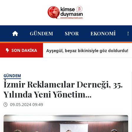
GÜNDEM
SPOR
EKONOMI
M
SON DAKİKA
Ayşegül, beyaz bikinisiyle göz doldurdu!
GÜNDEM
İzmir Reklamcılar Derneği, 35.
Yılında Yeni Yönetim...
09.05.2024 09:49