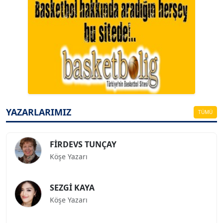
A. BAHRİ VRESKALA
Köşe Yazarı
ESAT ERÇETİNGÖZ
Köşe Yazarı
YAZARLARIMIZ
TÜMÜ
FİRDEVS TUNÇAY
Köşe Yazarı
SEZGİ KAYA
Köşe Yazarı
BEDRİ CUMHUR DOĞU