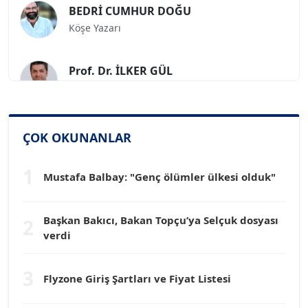
Köşe Yazarı
Prof. Dr. İLKER GÜL
Köşe Yazarı
SİNAN GENÇ
Köşe Yazarı
ÇOK OKUNANLAR
1
Mustafa Balbay: "Genç ölümler ülkesi olduk"
Dr. HAKAN TARTAN
Köşe Yazarı
Başkan Bakıcı, Bakan Topçu’ya Selçuk dosyası
2
verdi
Prof. Dr. YÜCEL OCAK
Köşe Yazarı
3
Flyzone Giriş Şartları ve Fiyat Listesi
TEOMAN GÜRAY