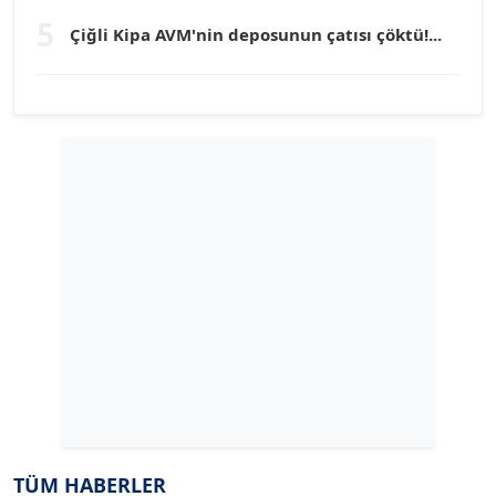
TUNÇ AFŞAR
5
Köşe Yazarı
Çiğli Kipa AVM'nin deposunun çatısı çöktü!...
YILMAZ DURMAZ
Köşe Yazarı
GÜLPERİ ALTUN KILIÇ
Köşe Yazarı
ERDAL İZGİ
Köşe Yazarı
Dr. ŞABAN ACARBAY
Köşe Yazarı
TÜM HABERLER
TUĞÇE TUĞSAVUL BAYSOY