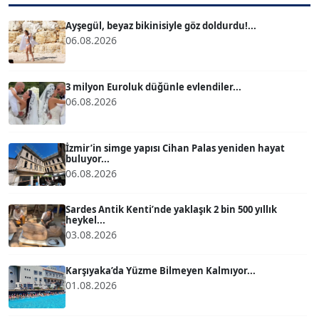
T
Köşe Yazarı
Ayşegül, beyaz bikinisiyle göz doldurdu!...
06.08.2026
ATİLLA KÖPRÜLÜOĞLU
Köşe Yazarı
3 milyon Euroluk düğünle evlendiler...
06.08.2026
BÜLENT GÜRLÜK
Köşe Yazarı
İzmir’in simge yapısı Cihan Palas yeniden hayat
buluyor...
06.08.2026
MERT ERBOY
Köşe Yazarı
Sardes Antik Kenti’nde yaklaşık 2 bin 500 yıllık
heykel...
03.08.2026
BÜLENT SAĞLAM
B
Köşe Yazarı
Karşıyaka’da Yüzme Bilmeyen Kalmıyor...
01.08.2026
SEVGİ MOLVA