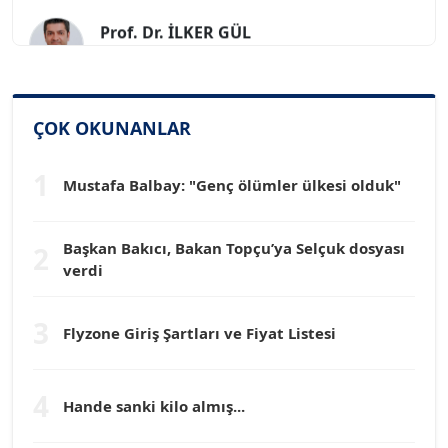
Prof. Dr. İLKER GÜL
Köşe Yazarı
SİNAN GENÇ
ÇOK OKUNANLAR
Köşe Yazarı
1
Mustafa Balbay: "Genç ölümler ülkesi olduk"
Dr. HAKAN TARTAN
Köşe Yazarı
Başkan Bakıcı, Bakan Topçu’ya Selçuk dosyası
2
verdi
Prof. Dr. YÜCEL OCAK
Köşe Yazarı
3
Flyzone Giriş Şartları ve Fiyat Listesi
TEOMAN GÜRAY
Köşe Yazarı
4
Hande sanki kilo almış...