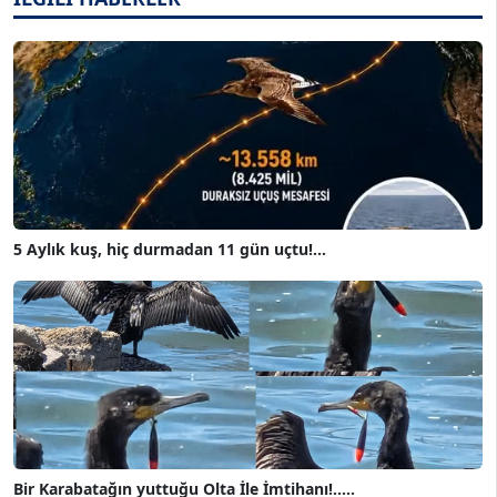
5 Aylık kuş, hiç durmadan 11 gün uçtu!...
Bir Karabatağın yuttuğu Olta İle İmtihanı!.....