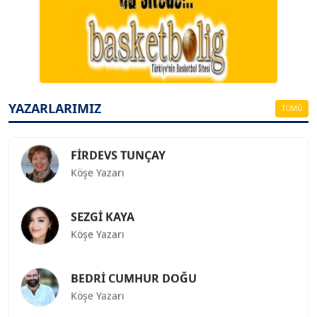
A. BAHRİ VRESKALA
Köşe Yazarı
ESAT ERÇETİNGÖZ
Köşe Yazarı
YAZARLARIMIZ
TÜMÜ
FİRDEVS TUNÇAY
Köşe Yazarı
SEZGİ KAYA
Köşe Yazarı
BEDRİ CUMHUR DOĞU
Köşe Yazarı