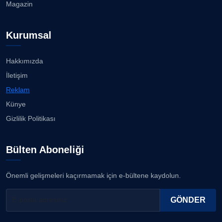
Magazin
buluşacak ...
23.07.2026
Prof. Dr. YAVUZ TAŞKIRAN
Kurumsal
Köşe Yazarı
İzmirli müzisyen, koro şefi Almanya’da popüler
oldu......
23.07.2026
Hakkımızda
ERDOGAN ARIPINAR
İletişim
Köşe Yazarı
Anne kız şıklık yarışında......
Reklam
23.07.2026
Künye
A. BAHRİ VRESKALA
Gizlilik Politikası
Köşe Yazarı
Kuzey Başol, 239 sporcu arasından 8. oldu...
21.07.2026
Bülten Aboneliği
ESAT ERÇETİNGÖZ
Köşe Yazarı
Deniz ve güneşin tadını çıkarıyor......
Önemli gelişmeleri kaçırmamak için e-bültene kaydolun.
21.07.2026
FİRDEVS TUNÇAY
GÖNDER
Köşe Yazarı