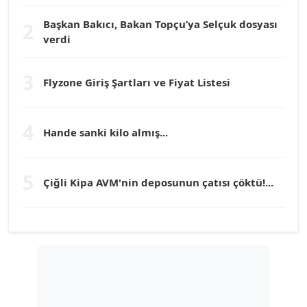
Köşe Yazarı
Başkan Bakıcı, Bakan Topçu’ya Selçuk dosyası
2
verdi
Prof. Dr. YÜCEL OCAK
Köşe Yazarı
3
Flyzone Giriş Şartları ve Fiyat Listesi
TEOMAN GÜRAY
Köşe Yazarı
4
Hande sanki kilo almış...
TUNÇ AFŞAR
5
Köşe Yazarı
Çiğli Kipa AVM'nin deposunun çatısı çöktü!...
YILMAZ DURMAZ
Köşe Yazarı
GÜLPERİ ALTUN KILIÇ
Köşe Yazarı