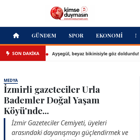
GÜNDEM
SPOR
EKONOMI
M
SON DAKİKA
Ayşegül, beyaz bikinisiyle göz doldurdu!
MEDYA
İzmirli gazeteciler Urla
Bademler Doğal Yaşam
Köyü'nde...
İzmir Gazeteciler Cemiyeti, üyeleri
arasındaki dayanışmayı güçlendirmek ve