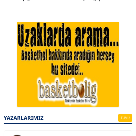
A. BAHRİ VRESKALA
Köşe Yazarı
ESAT ERÇETİNGÖZ
Köşe Yazarı
YAZARLARIMIZ
TÜMÜ
FİRDEVS TUNÇAY