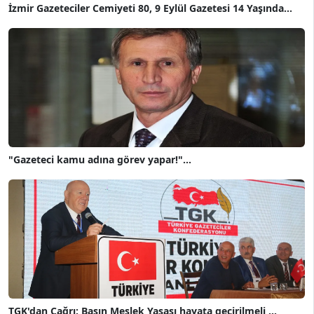
İzmir Gazeteciler Cemiyeti 80, 9 Eylül Gazetesi 14 Yaşında...
"Gazeteci kamu adına görev yapar!"...
TGK'dan Çağrı: Basın Meslek Yasası hayata geçirilmeli ...