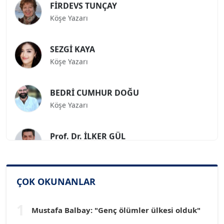
Köşe Yazarı
SEZGİ KAYA
Köşe Yazarı
BEDRİ CUMHUR DOĞU
Köşe Yazarı
Prof. Dr. İLKER GÜL
Köşe Yazarı
SİNAN GENÇ
ÇOK OKUNANLAR
Köşe Yazarı
1
Mustafa Balbay: "Genç ölümler ülkesi olduk"
Dr. HAKAN TARTAN