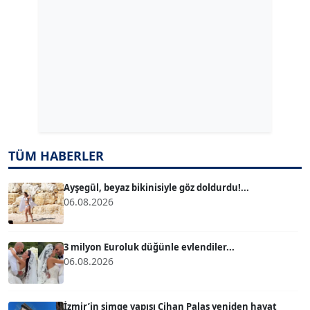
ERDAL İZGİ
Köşe Yazarı
Dr. ŞABAN ACARBAY
Köşe Yazarı
TÜM HABERLER
TUĞÇE TUĞSAVUL BAYSOY
T
Köşe Yazarı
Ayşegül, beyaz bikinisiyle göz doldurdu!...
06.08.2026
ATİLLA KÖPRÜLÜOĞLU
Köşe Yazarı
3 milyon Euroluk düğünle evlendiler...
06.08.2026
BÜLENT GÜRLÜK
Köşe Yazarı
İzmir’in simge yapısı Cihan Palas yeniden hayat