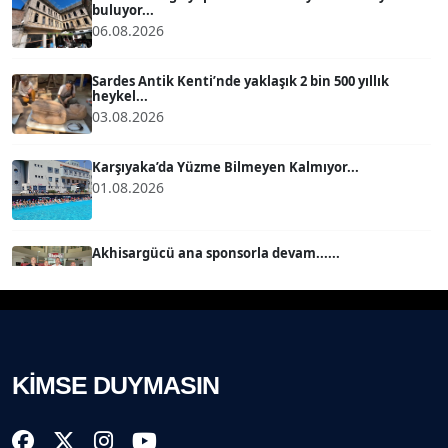
buluyor...
06.08.2026
MERT ERBOY
Köşe Yazarı
Sardes Antik Kenti’nde yaklaşık 2 bin 500 yıllık
heykel...
03.08.2026
BÜLENT SAĞLAM
B
Köşe Yazarı
Karşıyaka’da Yüzme Bilmeyen Kalmıyor...
01.08.2026
SEVGİ MOLVA
Köşe Yazarı
Akhisargücü ana sponsorla devam......
29.07.2026
Prof. Dr. BİLGE DONUK
Köşe Yazarı
Ahmet Kandemir: Sorun yaratan kişiler sorunu
çözemez!...
28.07.2026
KİMSE DUYMASIN
AVNİ ERBOY
Köşe Yazarı
İzmir Gazeteciler Cemiyeti 80, 9 Eylül Gazetesi 14
Yaşı...