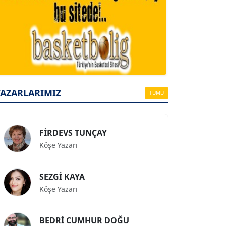
A. BAHRİ VRESKALA
Köşe Yazarı
ESAT ERÇETİNGÖZ
Köşe Yazarı
YAZARLARIMIZ
TÜMÜ
FİRDEVS TUNÇAY
Köşe Yazarı
SEZGİ KAYA
Köşe Yazarı
BEDRİ CUMHUR DOĞU
Köşe Yazarı