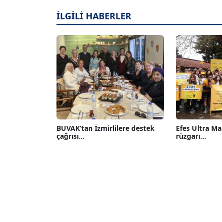
İLGİLİ HABERLER
BUVAK’tan İzmirlilere destek
Efes Ultra M
çağrısı...
rüzgarı...