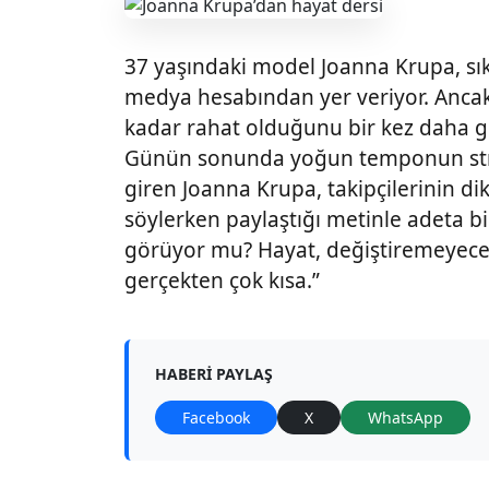
37 yaşındaki model Joanna Krupa, sıkl
medya hesabından yer veriyor. Ancak
kadar rahat olduğunu bir kez daha g
Günün sonunda yoğun temponun str
giren Joanna Krupa, takipçilerinin di
söylerken paylaştığı metinle adeta bi
görüyor mu? Hayat, değiştiremeyeceğ
gerçekten çok kısa.”
HABERI PAYLAŞ
Facebook
X
WhatsApp