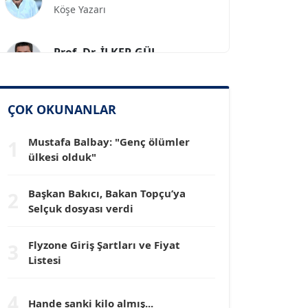
Prof. Dr. İLKER GÜL
Köşe Yazarı
SİNAN GENÇ
ÇOK OKUNANLAR
Köşe Yazarı
Mustafa Balbay: "Genç ölümler
1
ülkesi olduk"
Dr. HAKAN TARTAN
Köşe Yazarı
Başkan Bakıcı, Bakan Topçu’ya
2
Selçuk dosyası verdi
Prof. Dr. YÜCEL OCAK
Köşe Yazarı
Flyzone Giriş Şartları ve Fiyat
3
Listesi
TEOMAN GÜRAY
Köşe Yazarı
4
Hande sanki kilo almış...