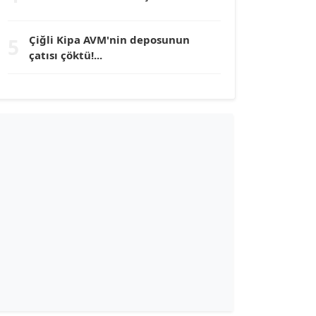
TUNÇ AFŞAR
Çiğli Kipa AVM'nin deposunun
5
Köşe Yazarı
çatısı çöktü!...
YILMAZ DURMAZ
Köşe Yazarı
GÜLPERİ ALTUN KILIÇ
Köşe Yazarı
ERDAL İZGİ
Köşe Yazarı
Dr. ŞABAN ACARBAY
Köşe Yazarı