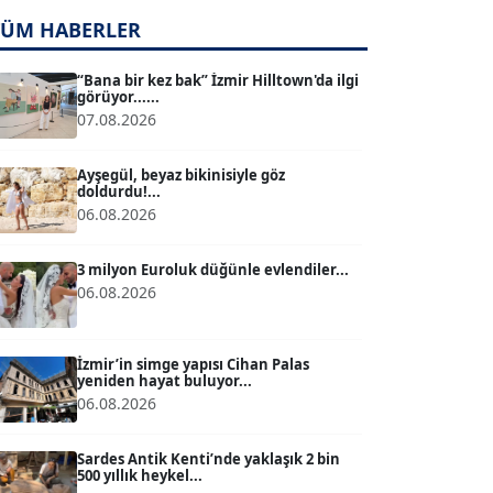
TÜM HABERLER
TUĞÇE TUĞSAVUL BAYSOY
T
Köşe Yazarı
“Bana bir kez bak” İzmir Hilltown'da ilgi
görüyor......
07.08.2026
ATİLLA KÖPRÜLÜOĞLU
Köşe Yazarı
Ayşegül, beyaz bikinisiyle göz
doldurdu!...
06.08.2026
BÜLENT GÜRLÜK
Köşe Yazarı
3 milyon Euroluk düğünle evlendiler...
06.08.2026
MERT ERBOY
Köşe Yazarı
İzmir’in simge yapısı Cihan Palas
yeniden hayat buluyor...
06.08.2026
BÜLENT SAĞLAM
B
Köşe Yazarı
Sardes Antik Kenti’nde yaklaşık 2 bin
500 yıllık heykel...