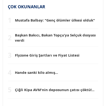
SİNAN GENÇ
ÇOK OKUNANLAR
Köşe Yazarı
1
Mustafa Balbay: "Genç ölümler ülkesi olduk"
Dr. HAKAN TARTAN
Köşe Yazarı
Başkan Bakıcı, Bakan Topçu’ya Selçuk dosyası
2
verdi
Prof. Dr. YÜCEL OCAK
Köşe Yazarı
3
Flyzone Giriş Şartları ve Fiyat Listesi
TEOMAN GÜRAY
Köşe Yazarı
4
Hande sanki kilo almış...
TUNÇ AFŞAR
5
Köşe Yazarı
Çiğli Kipa AVM'nin deposunun çatısı çöktü!...
YILMAZ DURMAZ