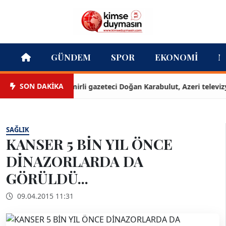
GÜNDEM
SPOR
EKONOMI
M
SON DAKİKA
İzmirli gazeteci Doğan Karabulut, Azeri televizyonu
SAĞLIK
KANSER 5 BİN YIL ÖNCE
DİNAZORLARDA DA
GÖRÜLDÜ...
09.04.2015 11:31