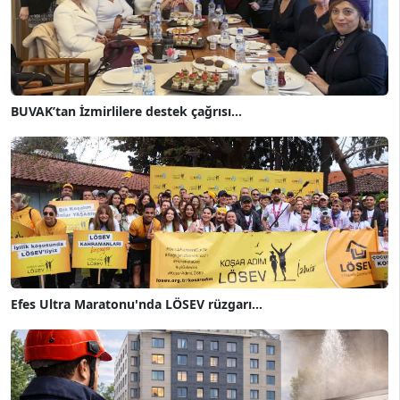
BUVAK’tan İzmirlilere destek çağrısı...
Efes Ultra Maratonu'nda LÖSEV rüzgarı...