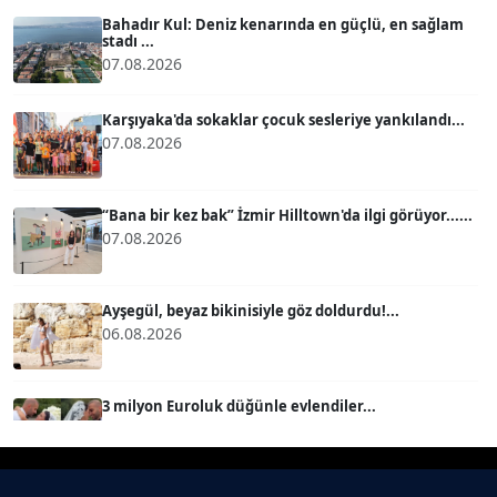
Köşe Yazarı
Bahadır Kul: Deniz kenarında en güçlü, en sağlam
stadı ...
07.08.2026
BÜLENT GÜRLÜK
Köşe Yazarı
Karşıyaka'da sokaklar çocuk sesleriye yankılandı...
07.08.2026
MERT ERBOY
Köşe Yazarı
“Bana bir kez bak” İzmir Hilltown'da ilgi görüyor......
07.08.2026
BÜLENT SAĞLAM
B
Köşe Yazarı
Ayşegül, beyaz bikinisiyle göz doldurdu!...
06.08.2026
SEVGİ MOLVA
Köşe Yazarı
3 milyon Euroluk düğünle evlendiler...
06.08.2026
Prof. Dr. BİLGE DONUK
Köşe Yazarı