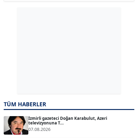
Köşe Yazarı
GÜLPERİ ALTUN KILIÇ
Köşe Yazarı
ERDAL İZGİ
Köşe Yazarı
Dr. ŞABAN ACARBAY
Köşe Yazarı
TÜM HABERLER
TUĞÇE TUĞSAVUL BAYSOY
T
Köşe Yazarı
İzmirli gazeteci Doğan Karabulut, Azeri
televizyonuna T...
07.08.2026
ATİLLA KÖPRÜLÜOĞLU