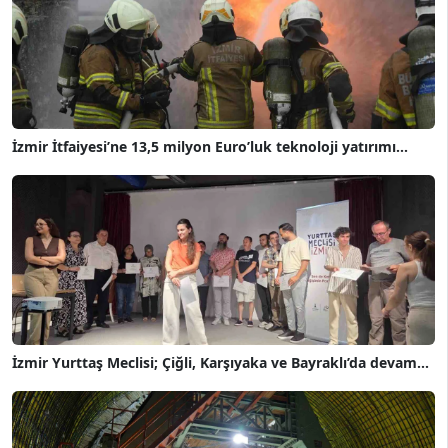
İzmir İtfaiyesi’ne 13,5 milyon Euro’luk teknoloji yatırımı...
İzmir Yurttaş Meclisi; Çiğli, Karşıyaka ve Bayraklı’da devam...