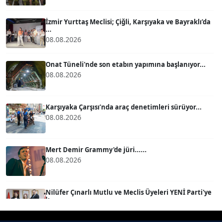
Köşe Yazarı
İzmir Yurttaş Meclisi; Çiğli, Karşıyaka ve Bayraklı’da
...
BÜLENT GÜRLÜK
08.08.2026
Köşe Yazarı
Onat Tüneli'nde son etabın yapımına başlanıyor...
08.08.2026
MERT ERBOY
Köşe Yazarı
Karşıyaka Çarşısı’nda araç denetimleri sürüyor...
08.08.2026
BÜLENT SAĞLAM
B
Köşe Yazarı
Mert Demir Grammy'de jüri......
08.08.2026
SEVGİ MOLVA
Köşe Yazarı
Nilüfer Çınarlı Mutlu ve Meclis Üyeleri YENİ Parti'ye
k...
08.08.2026
Prof. Dr. BİLGE DONUK