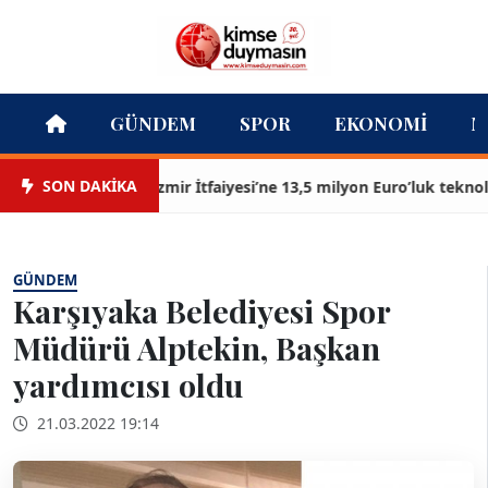
GÜNDEM
SPOR
EKONOMI
M
SON DAKİKA
İzmir İtfaiyesi’ne 13,5 milyon Euro’luk teknoloji y
GÜNDEM
Karşıyaka Belediyesi Spor
Müdürü Alptekin, Başkan
yardımcısı oldu
21.03.2022 19:14