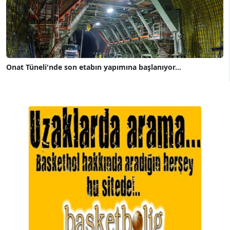
Onat Tüneli'nde son etabın yapımına başlanıyor...
A. BAHRİ VRESKALA
Köşe Yazarı