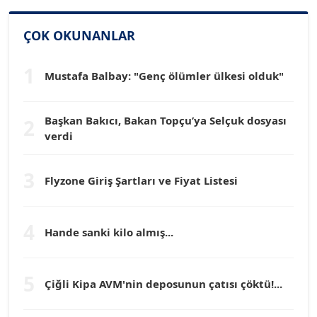
SİNAN GENÇ
Köşe Yazarı
ÇOK OKUNANLAR
1
Dr. HAKAN TARTAN
Mustafa Balbay: "Genç ölümler ülkesi olduk"
Köşe Yazarı
Başkan Bakıcı, Bakan Topçu’ya Selçuk dosyası
2
Prof. Dr. YÜCEL OCAK
verdi
Köşe Yazarı
3
Flyzone Giriş Şartları ve Fiyat Listesi
TEOMAN GÜRAY
Köşe Yazarı
4
Hande sanki kilo almış...
TUNÇ AFŞAR
Köşe Yazarı
5
Çiğli Kipa AVM'nin deposunun çatısı çöktü!...