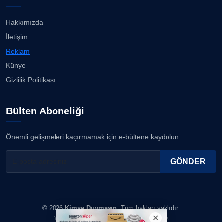
Bahadır Kul: Deniz kenarında en güçlü, en sağlam
stadı ...
07.08.2026
Hakkımızda
ERDOGAN ARIPINAR
İletişim
Köşe Yazarı
Karşıyaka'da sokaklar çocuk sesleriye yankılandı...
Reklam
07.08.2026
Künye
A. BAHRİ VRESKALA
Gizlilik Politikası
Köşe Yazarı
“Bana bir kez bak” İzmir Hilltown'da ilgi görüyor......
07.08.2026
Bülten Aboneliği
ESAT ERÇETİNGÖZ
Köşe Yazarı
Ayşegül, beyaz bikinisiyle göz doldurdu!...
Önemli gelişmeleri kaçırmamak için e-bültene kaydolun.
06.08.2026
FİRDEVS TUNÇAY
GÖNDER
Köşe Yazarı
SEZGİ KAYA
© 2026
Kimse Duymasın
. Tüm hakları saklıdır.
Köşe Yazarı
Yazılım & Tasarım: Erboy Yayıncılık Reklamcılık