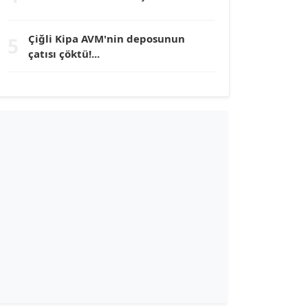
TUNÇ AFŞAR
Çiğli Kipa AVM'nin deposunun
5
Köşe Yazarı
çatısı çöktü!...
YILMAZ DURMAZ
Köşe Yazarı
GÜLPERİ ALTUN KILIÇ
Köşe Yazarı
ERDAL İZGİ
Köşe Yazarı
Dr. ŞABAN ACARBAY
Köşe Yazarı