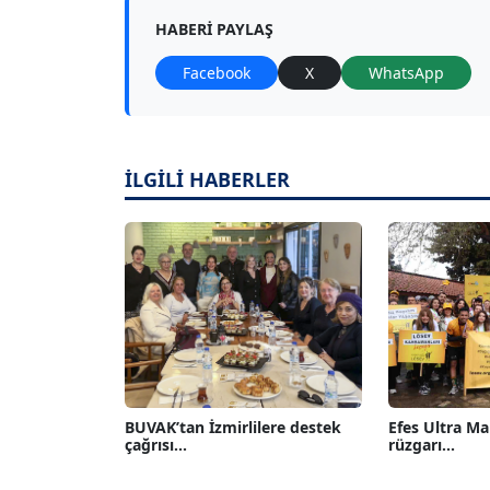
HABERI PAYLAŞ
Facebook
X
WhatsApp
İLGİLİ HABERLER
BUVAK’tan İzmirlilere destek
Efes Ultra M
çağrısı...
rüzgarı...