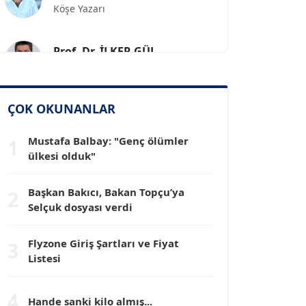
Prof. Dr. İLKER GÜL
Köşe Yazarı
SİNAN GENÇ
ÇOK OKUNANLAR
Köşe Yazarı
Mustafa Balbay: "Genç ölümler
1
Dr. HAKAN TARTAN
ülkesi olduk"
Köşe Yazarı
Başkan Bakıcı, Bakan Topçu’ya
2
Selçuk dosyası verdi
Prof. Dr. YÜCEL OCAK
Köşe Yazarı
Flyzone Giriş Şartları ve Fiyat
3
Listesi
TEOMAN GÜRAY
Köşe Yazarı
4
Hande sanki kilo almış...