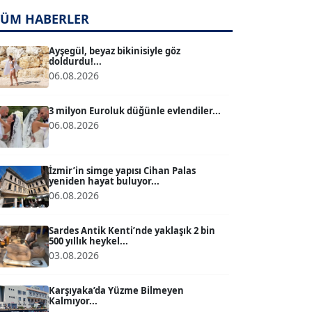
TÜM HABERLER
TUĞÇE TUĞSAVUL BAYSOY
T
Köşe Yazarı
Ayşegül, beyaz bikinisiyle göz
doldurdu!...
06.08.2026
ATİLLA KÖPRÜLÜOĞLU
Köşe Yazarı
3 milyon Euroluk düğünle evlendiler...
06.08.2026
BÜLENT GÜRLÜK
Köşe Yazarı
İzmir’in simge yapısı Cihan Palas
yeniden hayat buluyor...
06.08.2026
MERT ERBOY
Köşe Yazarı
Sardes Antik Kenti’nde yaklaşık 2 bin
500 yıllık heykel...
03.08.2026
BÜLENT SAĞLAM
B
Köşe Yazarı
Karşıyaka’da Yüzme Bilmeyen
Kalmıyor...