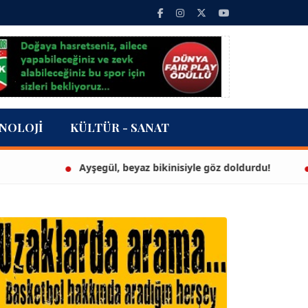
NOLOJI
KÜLTÜR - SANAT
Ayşegül, beyaz bikinisiyle göz doldurdu!
3 mi