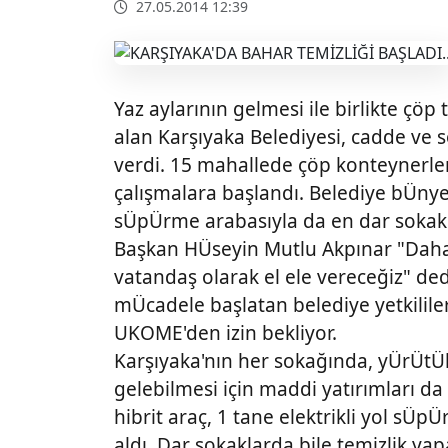
27.05.2014 12:39
Yaz aylarının gelmesi ile birlikte ç
alan Karşıyaka Belediyesi, cadde ve s
verdi. 15 mahallede çöp konteynerleri
çalışmalara başlandı. Belediye bÜnyesi
sÜpÜrme arabasıyla da en dar sokakl
Başkan HÜseyin Mutlu Akpınar "Daha t
vatandaş olarak el ele vereceğiz" ded
mÜcadele başlatan belediye yetkilileri
UKOME'den izin bekliyor.
Karşıyaka'nın her sokağında, yÜrÜtÜl
gelebilmesi için maddi yatırımları da
hibrit araç, 1 tane elektrikli yol sÜ
aldı. Dar sokaklarda bile temizlik ya