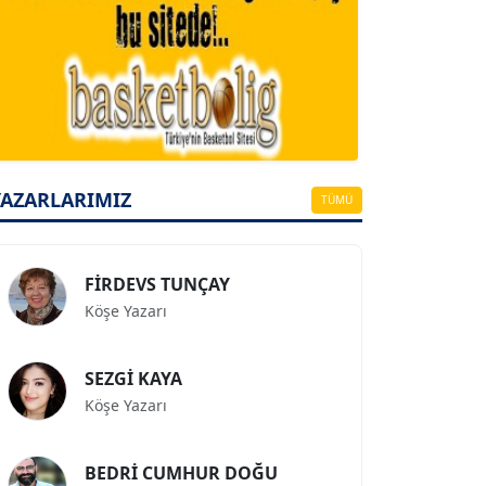
A. BAHRİ VRESKALA
Köşe Yazarı
ESAT ERÇETİNGÖZ
Köşe Yazarı
YAZARLARIMIZ
TÜMÜ
FİRDEVS TUNÇAY
Köşe Yazarı
SEZGİ KAYA
Köşe Yazarı
BEDRİ CUMHUR DOĞU
Köşe Yazarı