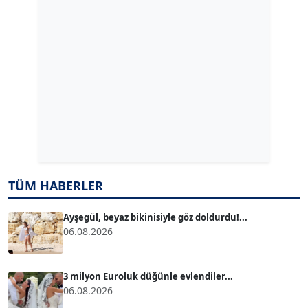
GÜLPERİ ALTUN KILIÇ
Köşe Yazarı
ERDAL İZGİ
Köşe Yazarı
Dr. ŞABAN ACARBAY
Köşe Yazarı
TÜM HABERLER
TUĞÇE TUĞSAVUL BAYSOY
T
Köşe Yazarı
Ayşegül, beyaz bikinisiyle göz doldurdu!...
06.08.2026
ATİLLA KÖPRÜLÜOĞLU
Köşe Yazarı
3 milyon Euroluk düğünle evlendiler...
06.08.2026
BÜLENT GÜRLÜK