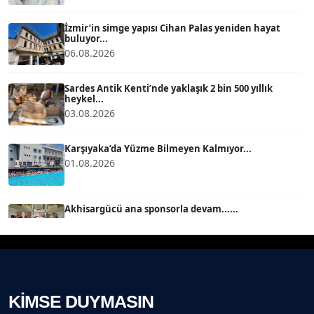
Köşe Yazarı
İzmir’in simge yapısı Cihan Palas yeniden hayat
buluyor...
06.08.2026
MERT ERBOY
Köşe Yazarı
Sardes Antik Kenti’nde yaklaşık 2 bin 500 yıllık
heykel...
03.08.2026
BÜLENT SAĞLAM
B
Köşe Yazarı
Karşıyaka’da Yüzme Bilmeyen Kalmıyor...
01.08.2026
SEVGİ MOLVA
Köşe Yazarı
Akhisargücü ana sponsorla devam......
29.07.2026
Prof. Dr. BİLGE DONUK
Köşe Yazarı
Ahmet Kandemir: Sorun yaratan kişiler sorunu
çözemez!...
28.07.2026
KİMSE DUYMASIN
AVNİ ERBOY