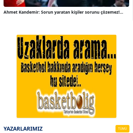
Ahmet Kandemir: Sorun yaratan kişiler sorunu çözemez!...
A. BAHRİ VRESKALA
Köşe Yazarı
ESAT ERÇETİNGÖZ
Köşe Yazarı
YAZARLARIMIZ
TÜMÜ