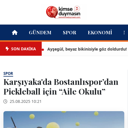
GÜNDEM
SPOR
EKONOMI
M
SON DAKİKA
Ayşegül, beyaz bikinisiyle göz doldurdu!
SPOR
Karşıyaka'da Bostanlıspor’dan
Pickleball için “Aile Okulu”
25.08.2025 10:21