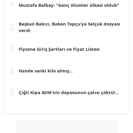
1
Mustafa Balbay: "Genç ölümler ülkesi olduk"
Dr. HAKAN TARTAN
Köşe Yazarı
Başkan Bakıcı, Bakan Topçu’ya Selçuk dosyası
2
verdi
Prof. Dr. YÜCEL OCAK
Köşe Yazarı
3
Flyzone Giriş Şartları ve Fiyat Listesi
TEOMAN GÜRAY
Köşe Yazarı
4
Hande sanki kilo almış...
TUNÇ AFŞAR
5
Köşe Yazarı
Çiğli Kipa AVM'nin deposunun çatısı çöktü!...
YILMAZ DURMAZ
Köşe Yazarı