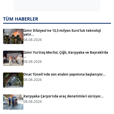
Köşe Yazarı
TUĞÇE TUĞSAVUL BAYSOY
TÜM HABERLER
T
Köşe Yazarı
İzmir İtfaiyesi’ne 13,5 milyon Euro’luk teknoloji
yatır...
08.08.2026
ATİLLA KÖPRÜLÜOĞLU
Köşe Yazarı
İzmir Yurttaş Meclisi; Çiğli, Karşıyaka ve Bayraklı’da
...
08.08.2026
BÜLENT GÜRLÜK
Köşe Yazarı
Onat Tüneli'nde son etabın yapımına başlanıyor...
08.08.2026
MERT ERBOY
Köşe Yazarı
Karşıyaka Çarşısı’nda araç denetimleri sürüyor...
08.08.2026
BÜLENT SAĞLAM
B
Köşe Yazarı