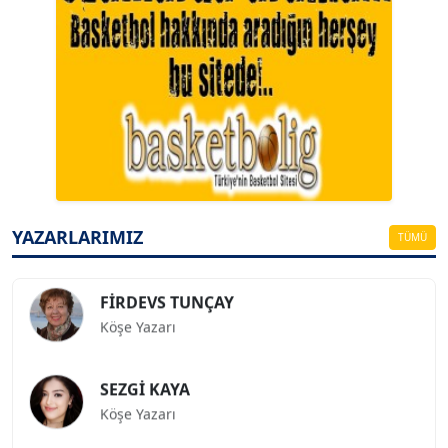
A. BAHRİ VRESKALA
Köşe Yazarı
ESAT ERÇETİNGÖZ
Köşe Yazarı
YAZARLARIMIZ
TÜMÜ
FİRDEVS TUNÇAY
Köşe Yazarı
SEZGİ KAYA
Köşe Yazarı