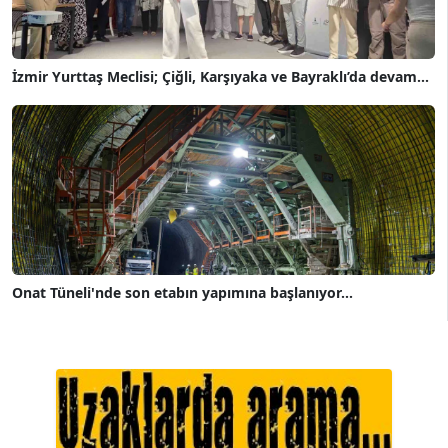
İzmir Yurttaş Meclisi; Çiğli, Karşıyaka ve Bayraklı’da devam...
Onat Tüneli'nde son etabın yapımına başlanıyor...