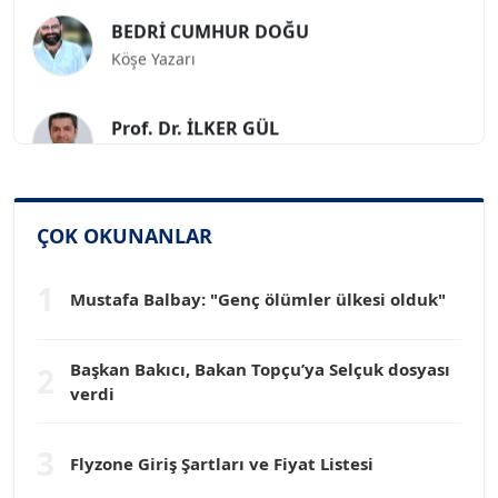
BEDRİ CUMHUR DOĞU
Köşe Yazarı
Prof. Dr. İLKER GÜL
Köşe Yazarı
SİNAN GENÇ
ÇOK OKUNANLAR
Köşe Yazarı
1
Mustafa Balbay: "Genç ölümler ülkesi olduk"
Dr. HAKAN TARTAN
Köşe Yazarı
Başkan Bakıcı, Bakan Topçu’ya Selçuk dosyası
2
verdi
Prof. Dr. YÜCEL OCAK
Köşe Yazarı
3
Flyzone Giriş Şartları ve Fiyat Listesi
TEOMAN GÜRAY