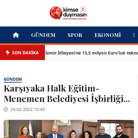
GÜNDEM
SPOR
EKONOMI
M
SON DAKİKA
İzmir İtfaiyesi’ne 13,5 milyon Euro’luk teknoloji 
GÜNDEM
Karşıyaka Halk Eğitim-
Menemen Belediyesi İşbirliği...
24.02.2022 15:43