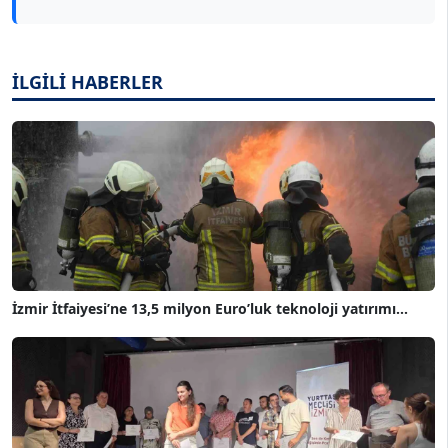
İLGİLİ HABERLER
İzmir İtfaiyesi’ne 13,5 milyon Euro’luk teknoloji yatırımı...