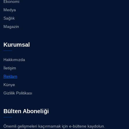
Ekonomi
08.08.2026
Medya
Prof. Dr. SEYHAN HASIRCI
Sağlık
Köşe Yazarı
İzmirli gazeteci Doğan Karabulut, Azeri
Magazin
televizyonuna T...
07.08.2026
Prof. Dr. YAVUZ TAŞKIRAN
Kurumsal
Köşe Yazarı
Bahadır Kul: Deniz kenarında en güçlü, en sağlam
stadı ...
07.08.2026
Hakkımızda
ERDOGAN ARIPINAR
İletişim
Köşe Yazarı
Karşıyaka'da sokaklar çocuk sesleriye yankılandı...
Reklam
07.08.2026
Künye
A. BAHRİ VRESKALA
Gizlilik Politikası
Köşe Yazarı
“Bana bir kez bak” İzmir Hilltown'da ilgi görüyor......
07.08.2026
Bülten Aboneliği
ESAT ERÇETİNGÖZ
Köşe Yazarı
Ayşegül, beyaz bikinisiyle göz doldurdu!...
Önemli gelişmeleri kaçırmamak için e-bültene kaydolun.