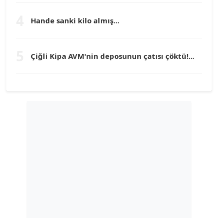
Köşe Yazarı
4
Hande sanki kilo almış...
TUNÇ AFŞAR
5
Köşe Yazarı
Çiğli Kipa AVM'nin deposunun çatısı çöktü!...
YILMAZ DURMAZ
Köşe Yazarı
GÜLPERİ ALTUN KILIÇ
Köşe Yazarı
ERDAL İZGİ
Köşe Yazarı
Dr. ŞABAN ACARBAY