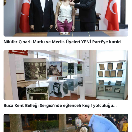
Nilüfer Çınarlı Mutlu ve Meclis Üyeleri YENİ Parti'ye katıld...
Buca Kent Belleği Sergisi’nde eğlenceli keşif yolculuğu...