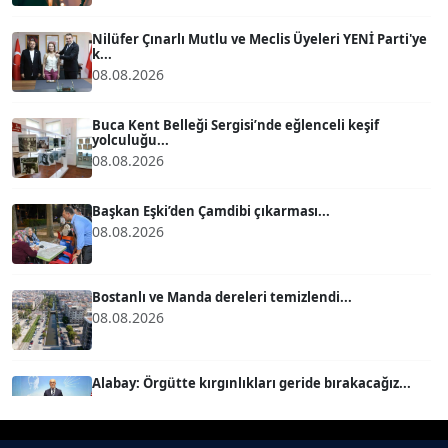
Köşe Yazarı
Nilüfer Çınarlı Mutlu ve Meclis Üyeleri YENİ Parti'ye
k...
BÜLENT GÜRLÜK
08.08.2026
Köşe Yazarı
Buca Kent Belleği Sergisi’nde eğlenceli keşif
yolculuğu...
08.08.2026
MERT ERBOY
Köşe Yazarı
Başkan Eşki’den Çamdibi çıkarması...
08.08.2026
BÜLENT SAĞLAM
B
Köşe Yazarı
Bostanlı ve Manda dereleri temizlendi...
08.08.2026
SEVGİ MOLVA
Köşe Yazarı
Alabay: Örgütte kırgınlıkları geride bırakacağız...
08.08.2026
Prof. Dr. BİLGE DONUK
Köşe Yazarı