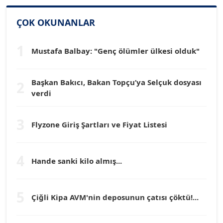
SİNAN GENÇ
Köşe Yazarı
ÇOK OKUNANLAR
1
Dr. HAKAN TARTAN
Mustafa Balbay: "Genç ölümler ülkesi olduk"
Köşe Yazarı
Başkan Bakıcı, Bakan Topçu’ya Selçuk dosyası
2
verdi
Prof. Dr. YÜCEL OCAK
Köşe Yazarı
3
Flyzone Giriş Şartları ve Fiyat Listesi
TEOMAN GÜRAY
Köşe Yazarı
4
Hande sanki kilo almış...
TUNÇ AFŞAR
5
Köşe Yazarı
Çiğli Kipa AVM'nin deposunun çatısı çöktü!...