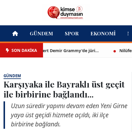
GÜNDEM
SPOR
EKONOMI
M
SON DAKİKA
Mert Demir Grammy'de jüri...
Nilüfer Çınar
GÜNDEM
Karşıyaka ile Bayraklı üst geçit
ile birbirine bağlandı...
Uzun süredir yapımı devam eden Yeni Girne
yaya üst geçidi hizmete açıldı, iki ilçe
birbirine bağlandı.