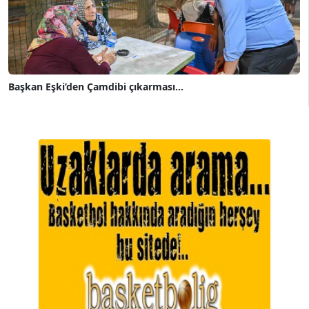
Başkan Eşki’den Çamdibi çıkarması...
A. BAHRİ VRESKALA
Köşe Yazarı