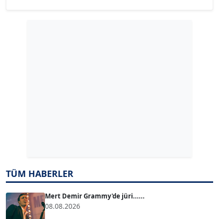
YILMAZ DURMAZ
Köşe Yazarı
GÜLPERİ ALTUN KILIÇ
Köşe Yazarı
ERDAL İZGİ
Köşe Yazarı
Dr. ŞABAN ACARBAY
Köşe Yazarı
TUĞÇE TUĞSAVUL BAYSOY
TÜM HABERLER
T
Köşe Yazarı
Mert Demir Grammy'de jüri......
08.08.2026
ATİLLA KÖPRÜLÜOĞLU