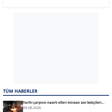
YILMAZ DURMAZ
Köşe Yazarı
GÜLPERİ ALTUN KILIÇ
Köşe Yazarı
ERDAL İZGİ
Köşe Yazarı
Dr. ŞABAN ACARBAY
Köşe Yazarı
TUĞÇE TUĞSAVUL BAYSOY
TÜM HABERLER
T
Köşe Yazarı
Tarihi çarşının nasırlı elleri mirasın son bekçileri...
09.08.2026