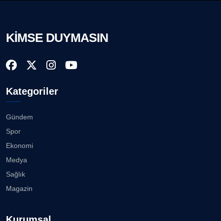
Köşe Yazarı
Çiğli, Karşıyaka ve Bayraklı’da devam... ...
08.08.2026
KİMSE DUYMASIN
AVNİ ERBOY
Köşe Yazarı
Buca Bornova arası 10 dakika......
08.08.2026
Doç. Dr. LEVENT KÖSTEM
D
Kategoriler
Köşe Yazarı
Karşıyaka Çarşısı’nda tüm araçların girişi yasak!...
08.08.2026
Gündem
CAN BARHAN
Spor
Köşe Yazarı
Mert Demir Grammy'de jüri......
Ekonomi
08.08.2026
Medya
Prof. Dr. SEYHAN HASIRCI
Sağlık
Köşe Yazarı
Nilüfer Çınarlı Mutlu ve Meclis Üyeleri YENİ Parti'ye
Magazin
k...
08.08.2026
Prof. Dr. YAVUZ TAŞKIRAN
Kurumsal
Köşe Yazarı