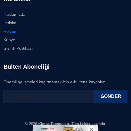
Buca Kent Belleği Sergisi’nde eğlenceli keşif
yolculuğu...
08.08.2026
Hakkımızda
ERDOGAN ARIPINAR
İletişim
Köşe Yazarı
Başkan Eşki’den Çamdibi çıkarması...
Reklam
08.08.2026
Künye
A. BAHRİ VRESKALA
Gizlilik Politikası
Köşe Yazarı
Bostanlı ve Manda dereleri temizlendi...
08.08.2026
Bülten Aboneliği
ESAT ERÇETİNGÖZ
Köşe Yazarı
Alabay: Örgütte kırgınlıkları geride bırakacağız...
Önemli gelişmeleri kaçırmamak için e-bültene kaydolun.
08.08.2026
FİRDEVS TUNÇAY
GÖNDER
Köşe Yazarı
SEZGİ KAYA
© 2026
Kimse Duymasın
. Tüm hakları saklıdır.
Köşe Yazarı
Yazılım & Tasarım: Erboy Yayıncılık Reklamcılık