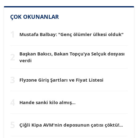
SİNAN GENÇ
ÇOK OKUNANLAR
Köşe Yazarı
1
Mustafa Balbay: "Genç ölümler ülkesi olduk"
Dr. HAKAN TARTAN
Köşe Yazarı
Başkan Bakıcı, Bakan Topçu’ya Selçuk dosyası
2
verdi
Prof. Dr. YÜCEL OCAK
Köşe Yazarı
3
Flyzone Giriş Şartları ve Fiyat Listesi
TEOMAN GÜRAY
Köşe Yazarı
4
Hande sanki kilo almış...
TUNÇ AFŞAR
5
Köşe Yazarı
Çiğli Kipa AVM'nin deposunun çatısı çöktü!...