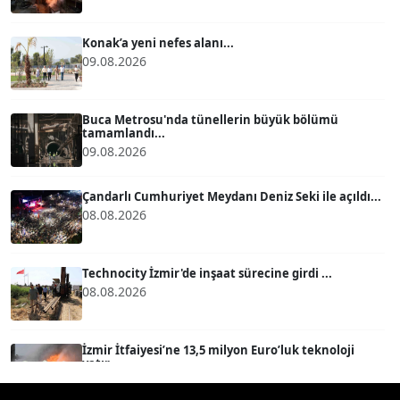
ATİLLA KÖPRÜLÜOĞLU
Köşe Yazarı
Konak’a yeni nefes alanı...
09.08.2026
BÜLENT GÜRLÜK
Köşe Yazarı
Buca Metrosu'nda tünellerin büyük bölümü
tamamlandı...
09.08.2026
MERT ERBOY
Köşe Yazarı
Çandarlı Cumhuriyet Meydanı Deniz Seki ile açıldı...
08.08.2026
BÜLENT SAĞLAM
B
Köşe Yazarı
Technocity İzmir'de inşaat sürecine girdi ...
08.08.2026
SEVGİ MOLVA
Köşe Yazarı
İzmir İtfaiyesi’ne 13,5 milyon Euro’luk teknoloji
yatır...
08.08.2026
Prof. Dr. BİLGE DONUK