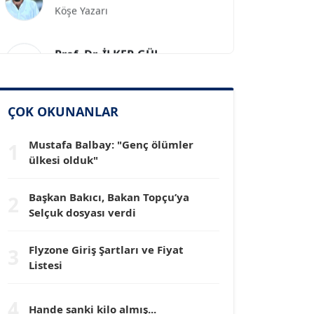
Prof. Dr. İLKER GÜL
Köşe Yazarı
SİNAN GENÇ
ÇOK OKUNANLAR
Köşe Yazarı
Mustafa Balbay: "Genç ölümler
1
Dr. HAKAN TARTAN
ülkesi olduk"
Köşe Yazarı
Başkan Bakıcı, Bakan Topçu’ya
2
Selçuk dosyası verdi
Prof. Dr. YÜCEL OCAK
Köşe Yazarı
Flyzone Giriş Şartları ve Fiyat
3
Listesi
TEOMAN GÜRAY
Köşe Yazarı
4
Hande sanki kilo almış...