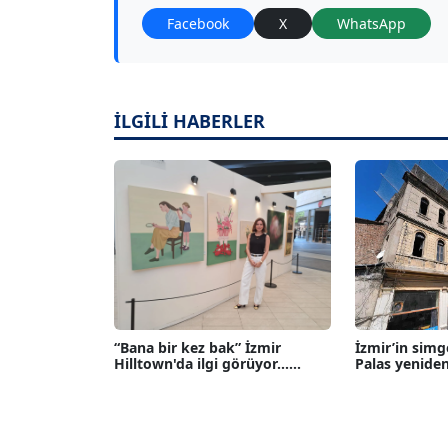
Facebook
X
WhatsApp
İLGİLİ HABERLER
“Bana bir kez bak” İzmir
İzmir’in simg
Hilltown'da ilgi görüyor......
Palas yeniden