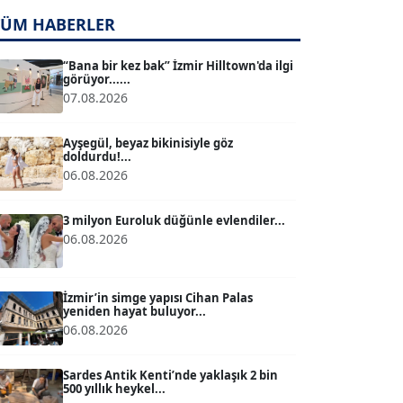
TUĞÇE TUĞSAVUL BAYSOY
TÜM HABERLER
T
Köşe Yazarı
“Bana bir kez bak” İzmir Hilltown'da ilgi
görüyor......
07.08.2026
ATİLLA KÖPRÜLÜOĞLU
Köşe Yazarı
Ayşegül, beyaz bikinisiyle göz
doldurdu!...
06.08.2026
BÜLENT GÜRLÜK
Köşe Yazarı
3 milyon Euroluk düğünle evlendiler...
06.08.2026
MERT ERBOY
Köşe Yazarı
İzmir’in simge yapısı Cihan Palas
yeniden hayat buluyor...
06.08.2026
BÜLENT SAĞLAM
B
Köşe Yazarı
Sardes Antik Kenti’nde yaklaşık 2 bin
500 yıllık heykel...