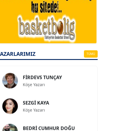
A. BAHRİ VRESKALA
Köşe Yazarı
ESAT ERÇETİNGÖZ
Köşe Yazarı
YAZARLARIMIZ
TÜMÜ
FİRDEVS TUNÇAY
Köşe Yazarı
SEZGİ KAYA
Köşe Yazarı
BEDRİ CUMHUR DOĞU
Köşe Yazarı